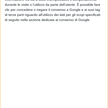
rapporto tra canzone e impegno sociale”
.
durante le visite o l’utilizzo da parte dell’utente. È possibile fare
clic per concedere o negare il consenso a Google e ai suoi tag
di terze parti riguardo all’utilizzo dei dati per gli scopi specificati
di seguito nella sezione dedicata al consenso di Google.
La conferenza musicale nasce da un lavoro di ricerca
sulla
popular music nell’Italia del dopoguerra
del
Direttore dell’Istituto nazionale per la storia del
movimento di Liberazione in Italia,
Claudio Silingardi
.
Con lui, narratore d’eccezione dello spettacolo, si
esibiranno sul palco, artisti di grande esperienza (Marco
Dieci, Gigi Cervi, Francesco Coppola, Chris Dennis,
Luciano Gaetani).
Il Gruppo, “
La Banda Libera
” ripercorreràin un’ora e
quaranta di concerto, le melodie più ascoltante dal