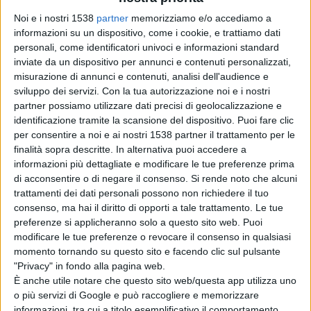
tempo politico
italiano, che inizierà dal canto più
Noi e i nostri 1538
partner
memorizziamo e/o accediamo a
informazioni su un dispositivo, come i cookie, e trattiamo dati
famoso della Resistenza per raccontare
comela
personali, come identificatori univoci e informazioni standard
canzone d’autore ha ricordato la lotta
inviate da un dispositivo per annunci e contenuti personalizzati,
misurazione di annunci e contenuti, analisi dell'audience e
Partigianadal 1945 al 2010.
sviluppo dei servizi.
Con la tua autorizzazione noi e i nostri
partner possiamo utilizzare dati precisi di geolocalizzazione e
identificazione tramite la scansione del dispositivo. Puoi fare clic
per consentire a noi e ai nostri 1538 partner il trattamento per le
“Per favorire la memoria dei fatti storici, ma
finalità sopra descritte. In alternativa puoi accedere a
informazioni più dettagliate e modificare le tue preferenze prima
anche per creare le condizioni affinché la
di acconsentire o di negare il consenso.
Si rende noto che alcuni
Resistenza non sia solo argomento di
trattamenti dei dati personali possono non richiedere il tuo
consenso, ma hai il diritto di opporti a tale trattamento. Le tue
conoscenza astratta e scolastica, bensì la radice
preferenze si applicheranno solo a questo sito web. Puoi
comune e viva del nostro sentireil presente”,
modificare le tue preferenze o revocare il consenso in qualsiasi
momento tornando su questo sito e facendo clic sul pulsante
afferma il Presidente,
Nicola Mattoscio
, “la
"Privacy" in fondo alla pagina web.
Fondazione Brigata Maiella torna a proporre
È anche utile notare che questo sito web/questa app utilizza uno
o più servizi di Google e può raccogliere e memorizzare
un’iniziativa gratuita,
che invita a riflettere sul
informazioni, tra cui a titolo esemplificativo il comportamento