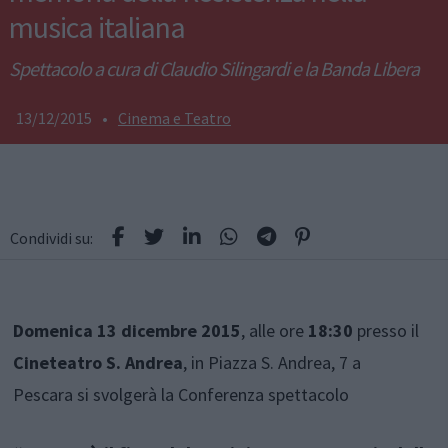
musica italiana
Spettacolo a cura di Claudio Silingardi e la Banda Libera
13/12/2015
•
Cinema e Teatro
Condividi su:
Domenica 13 dicembre 2015
, alle ore
18:30
presso il
Cineteatro S. Andrea
, in Piazza S. Andrea, 7 a
Pescara si svolgerà la Conferenza spettacolo