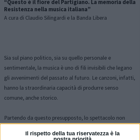
“Questo è il fiore del Partigiano. La memoria della
Resistenza nella musica italiana”
A cura di Claudio Silingardi e la Banda Libera
Sia sul piano politico, sia su quello personale e
sentimentale, la musica è uno di fili invisibili che legano
gli avvenimenti del passato al futuro. Le canzoni, infatti,
hanno la straordinaria capacità di produrre senso
comune, anche storico.
Partendo da questo presupposto, lo spettacolo non
vuole essere un repertorio di canzoni tradizionali, bensì
Il rispetto della tua riservatezza è la
un originale viaggio musicale tra memoria, storia e
nostra priorità