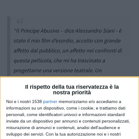
“Il Principe Abusivo – dice Alessandro Siani - è
stato il mio film d'esordio, accolto con grande
affetto dal pubblico, un affetto nei confronti di
questa pellicola, che mi ha trascinato a
progettarne una versione teatrale. Un
adattamento con grandi sorprese nel cast, con
Il rispetto della tua riservatezza è la
tante novità musicali. Una favola moderna che
nostra priorità
parla di ricchezza e povertà. Si dice…che il ricco
Noi e i nostri 1538
partner
memorizziamo e/o accediamo a
informazioni su un dispositivo, come i cookie, e trattiamo dati
trova parenti tra gli sconosciuti, il povero trova
personali, come identificatori univoci e informazioni standard
sconosciuti tra i parenti!”.
inviate da un dispositivo per annunci e contenuti personalizzati,
misurazione di annunci e contenuti, analisi dell'audience e
sviluppo dei servizi.
Con la tua autorizzazione noi e i nostri