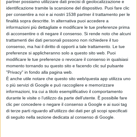
partner possiamo utilizzare dati precisi di geolocalizzazione e
identificazione tramite la scansione del dispositivo. Puoi fare clic
Lo spettacolo scritto e diretto da Alessandro Siani, che
per consentire a noi e ai nostri 1538 partner il trattamento per le
interpreterà il ruolo del “povero” Antonio De Biase,
finalità sopra descritte. In alternativa puoi accedere a
informazioni più dettagliate e modificare le tue preferenze prima
vedrà sulla scena oltre a Christian de Sica, anche la
di acconsentire o di negare il consenso.
Si rende noto che alcuni
bellissima Elena Cucci nel ruolo della principessa, Luis
trattamenti dei dati personali possono non richiedere il tuo
consenso, ma hai il diritto di opporti a tale trattamento. Le tue
Molteni che sarà il Re, Stefania De Francesco che
preferenze si applicheranno solo a questo sito web. Puoi
interpreta la verace cugina di Antonio, Jessica
modificare le tue preferenze o revocare il consenso in qualsiasi
momento tornando su questo sito e facendo clic sul pulsante
Quagliarulo e ancora Ciro Salatino che sarà il principino
"Privacy" in fondo alla pagina web.
Gherez, e Antonio Fiorillo e Raffaele Musella, nei ruoli
È anche utile notare che questo sito web/questa app utilizza uno
o più servizi di Google e può raccogliere e memorizzare
rispettivamente di Sasone e Lelluccio, gli inseparabili
informazioni, tra cui a titolo esemplificativo il comportamento
amici di Antonio.
durante le visite o l’utilizzo da parte dell’utente. È possibile fare
clic per concedere o negare il consenso a Google e ai suoi tag
di terze parti riguardo all’utilizzo dei dati per gli scopi specificati
Le musiche sono affidate al maestro Umberto Scipione,
di seguito nella sezione dedicata al consenso di Google.
scenografia Roberto Crea, coreografie Marcello