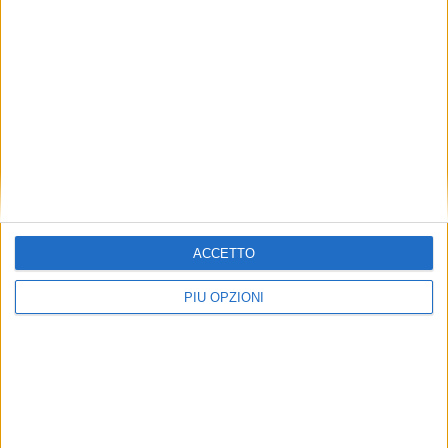
Il 26 Febbraio concerto di Jason Bajada
ACCETTO
PIÙ OPZIONI