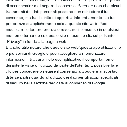
di acconsentire o di negare il consenso.
Si rende noto che alcuni
trattamenti dei dati personali possono non richiedere il tuo
consenso, ma hai il diritto di opporti a tale trattamento. Le tue
preferenze si applicheranno solo a questo sito web. Puoi
modificare le tue preferenze o revocare il consenso in qualsiasi
momento tornando su questo sito e facendo clic sul pulsante
"Privacy" in fondo alla pagina web.
È anche utile notare che questo sito web/questa app utilizza uno
o più servizi di Google e può raccogliere e memorizzare
Si è spenta all'età di 93 anni Giovanna Di Pompeo
informazioni, tra cui a titolo esemplificativo il comportamento
vedova Venditti
durante le visite o l’utilizzo da parte dell’utente. È possibile fare
clic per concedere o negare il consenso a Google e ai suoi tag
di terze parti riguardo all’utilizzo dei dati per gli scopi specificati
di seguito nella sezione dedicata al consenso di Google.
Articolo precedente