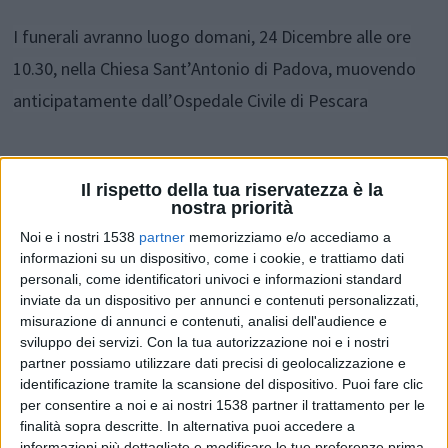
I funerali avranno luogo domani, 24 Dicembre alle ore
10.30, nella Chiesa Sant’Antonio di Padova, muovendo
anticipatamente dall’Ospedale Civile di Pescara
Condividi su:
Il rispetto della tua riservatezza è la
nostra priorità
Noi e i nostri 1538
partner
memorizziamo e/o accediamo a
informazioni su un dispositivo, come i cookie, e trattiamo dati
personali, come identificatori univoci e informazioni standard
inviate da un dispositivo per annunci e contenuti personalizzati,
misurazione di annunci e contenuti, analisi dell'audience e
sviluppo dei servizi.
Con la tua autorizzazione noi e i nostri
partner possiamo utilizzare dati precisi di geolocalizzazione e
Articolo successivo
identificazione tramite la scansione del dispositivo. Puoi fare clic
per consentire a noi e ai nostri 1538 partner il trattamento per le
finalità sopra descritte. In alternativa puoi accedere a
informazioni più dettagliate e modificare le tue preferenze prima