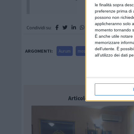
le finalità sopra des
preferenze prima di 
possono non richieder
applicheranno solo a
Condividi su:
momento tornando su 
È anche utile notare
memorizzare informazi
dell’utente. È possib
ARGOMENTI:
Aurum
mostra dipinti
all’utilizzo dei dati 
Articolo successivo