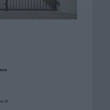
o
nco
ne di