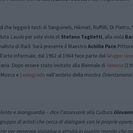
ci
che leggerà testi di Sanguineti, Hikmet, Ruffilli, Di Pietro, S
luta
Laude
per sola viola di
Stefano Taglietti
, alla viola
Ba
rnalista di Rai3. Sarà presente il Maestro
Achille Pace
.Pittore
'arte informale, dal 1962 al 1964 fece parte del
Gruppo Uno
eria. Dopo essere stato invitato alla Biennale di
Venezia
(198
a Mosca e
Leningrado
nell'ambito della mostra
Orientamenti 
lento e avanguardia – dice l'assessore alla Cultura
Giovanni
ruppo di artisti che cerca di dialogare con le proprie opere, 
rte per generare iniziative e attività in questo mondo che no