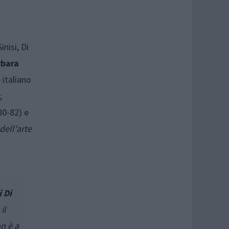
inisi, Di
rbara
 italiano
;
0-82) e
dell'arte
 Di
il
n è a