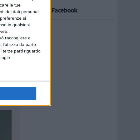
icare le tue
Seguici su Facebook
ti dei dati personali
 preferenze si
nso in qualsiasi
 web.
uò raccogliere e
 l’utilizzo da parte
i terze parti riguardo
Google.