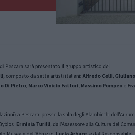
 di Pescara sarà presentato Il gruppo artistico del
li
, composto da sette artisti italiani:
Alfredo Celli
,
Giulian
o Di Pietro
,
Marco Vinicio Fattori
,
Massimo Pompeo
e
Fra
lazioni) a Pescara presso la sala degli Alambicchi dell'Aurum
i Byblos
Erminia Turilli
, dall'Assessore alla Cultura del Comu
olo Museale dell'Abruzzo,
Lucia Arbace
, e dal Responsabile