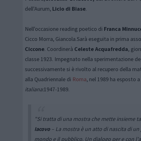
dell'Aurum,
Licio di Biase
.
Nell'occasione reading poetico di
Franca Minnuc
Cicco Morra, Giancola.Sarà eseguita in prima asso
Ciccone
. Coordinerà
Celeste Acquafredda
, gio
classe 1923. Impegnato nella sperimentazione dell
successivamente si è rivolto al recupero della mat
alla Quadriennale di
Roma
, nel 1989 ha esposto 
italiana:
1947-1989.
"Si tratta di una mostra che mette insieme ta
Iacovo
– La mostra è un atto di nascita di un g
mondo e il pubblico. Un dialogo per e con l'a