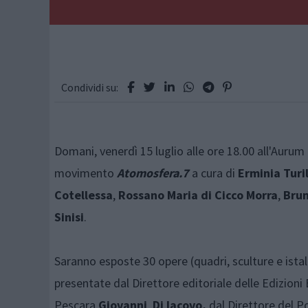
Condividi su:
Domani, venerdì 15 luglio alle ore 18.00 all'Aurum
movimento
Atomosfera.7
a cura di
Erminia Turil
Cotellessa
,
Rossano Maria di Cicco Morra
,
Brun
Sinisi
.
Saranno esposte 30 opere (quadri, sculture e istal
presentate dal Direttore editoriale delle Edizion
Pescara,
Giovanni Di Iacovo,
dal Direttore del P