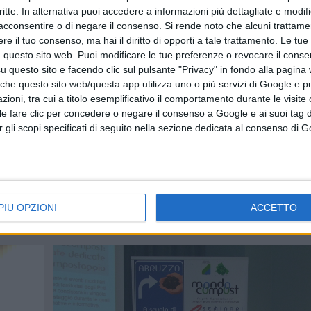
critte. In alternativa puoi accedere a informazioni più dettagliate e modif
acconsentire o di negare il consenso.
Si rende noto che alcuni trattamen
e il tuo consenso, ma hai il diritto di opporti a tale trattamento. Le tue
 questo sito web. Puoi modificare le tue preferenze o revocare il conse
questo sito e facendo clic sul pulsante "Privacy" in fondo alla pagina
 che questo sito web/questa app utilizza uno o più servizi di Google e p
oni, tra cui a titolo esemplificativo il comportamento durante le visite o
ile fare clic per concedere o negare il consenso a Google e ai suoi tag d
per gli scopi specificati di seguito nella sezione dedicata al consenso di 
PIÙ OPZIONI
ACCETTO
Articolo precedente