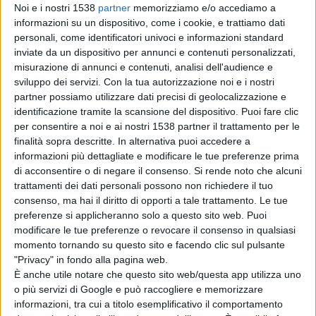
Noi e i nostri 1538
partner
memorizziamo e/o accediamo a
Giansante.
informazioni su un dispositivo, come i cookie, e trattiamo dati
personali, come identificatori univoci e informazioni standard
inviate da un dispositivo per annunci e contenuti personalizzati,
A Domenico Di Matteo, pescarese, abbiamo chiesto di
misurazione di annunci e contenuti, analisi dell'audience e
sviluppo dei servizi.
Con la tua autorizzazione noi e i nostri
presentarsi ai lettori:
“Ho impiegato molto tempo
partner possiamo utilizzare dati precisi di geolocalizzazione e
prima di realizzare che, quello che sembrava un
identificazione tramite la scansione del dispositivo. Puoi fare clic
per consentire a noi e ai nostri 1538 partner il trattamento per le
semplice hobby da praticare occasionalmente, poteva
finalità sopra descritte. In alternativa puoi accedere a
diventare la parte preponderante delle mie giornate.
informazioni più dettagliate e modificare le tue preferenze prima
di acconsentire o di negare il consenso.
Si rende noto che alcuni
Fin da piccolo ero interessato all’arte nelle sue diverse
trattamenti dei dati personali possono non richiedere il tuo
forme espressive, ma le complesse vicende della vita
consenso, ma hai il diritto di opporti a tale trattamento. Le tue
preferenze si applicheranno solo a questo sito web. Puoi
mi hanno portato ad occuparmi di ben altro. Poi però la
modificare le tue preferenze o revocare il consenso in qualsiasi
sensibilità agli aspetti artistici e la spinta alla creatività,
momento tornando su questo sito e facendo clic sul pulsante
"Privacy" in fondo alla pagina web.
che provavo interiormente, mi hanno imposto di
È anche utile notare che questo sito web/questa app utilizza uno
dedicare parte del mio tempo ad una forma di arte
o più servizi di Google e può raccogliere e memorizzare
informazioni, tra cui a titolo esemplificativo il comportamento
moderna che mi ha appassionato molto e a lungo: la