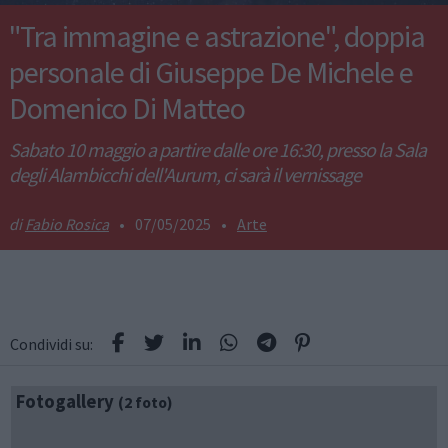
"Tra immagine e astrazione", doppia
personale di Giuseppe De Michele e
Domenico Di Matteo
Sabato 10 maggio a partire dalle ore 16:30, presso la Sala
degli Alambicchi dell'Aurum, ci sarà il vernissage
Fabio Rosica
•
07/05/2025
•
Arte
Condividi su:
Fotogallery
(2 foto)