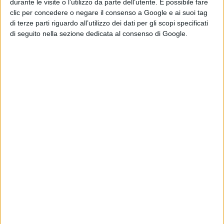
durante le visite o l’utilizzo da parte dell’utente. È possibile fare
fotografia. Per molti anni ho dedicato tempo e risorse
clic per concedere o negare il consenso a Google e ai suoi tag
di terze parti riguardo all’utilizzo dei dati per gli scopi specificati
alla fotografia, utilizzando apparecchiature classiche,
di seguito nella sezione dedicata al consenso di Google.
quali le macchine fotografiche reflex, per aggiungere
poi le bridge e anche i droni. Finora ho realizzato oltre
300 opere di dimensioni diverse, spesso inusuali. Alcuni
quadri sono molto ricchi di particolari, complessi da
realizzare, ma per me divertenti da eseguire. Da tempo
sono costretto a vivere con un dubbio: quando
condividevo la mie fotografie sentivo spesso il
commento “bella questa foto, sembra un quadro!” e
ora invece, guardando i miei quadri, sono in molti ad
affermare “bello questo quadro, sembra una
fotografia!”. Quale sarà la verità?”
.