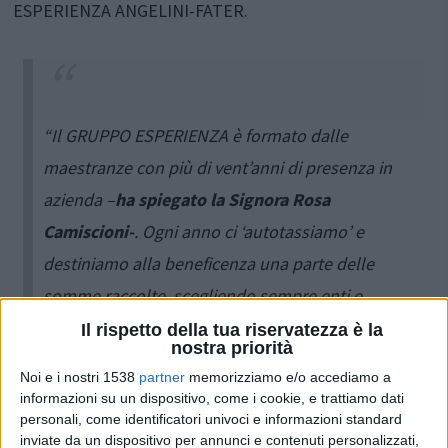
ESPERIENZA ANGELINI-FATER.
“Il GRUPPO ESPERIENZA è formato dalle
maestranze con più di vent’anni di presenza in
azienda –
ha spiegato la Signora Rosa
Camiscioni-
. Ogni anno ci ‘autotassiamo’ e
destiniamo alla beneficenza una parte delle
somme raccolte, scegliendo sempre enti e
progetti caratterizzati dalla massima
Il rispetto della tua riservatezza è la
nostra priorità
trasparenza. Quest’anno, dopo aver assistito il 25
Noi e i nostri 1538
partner
memorizziamo e/o accediamo a
settembre alla presentazione ufficiale della
informazioni su un dispositivo, come i cookie, e trattiamo dati
personali, come identificatori univoci e informazioni standard
Pescara Cell Factory Foundation, abbiamo deciso
inviate da un dispositivo per annunci e contenuti personalizzati,