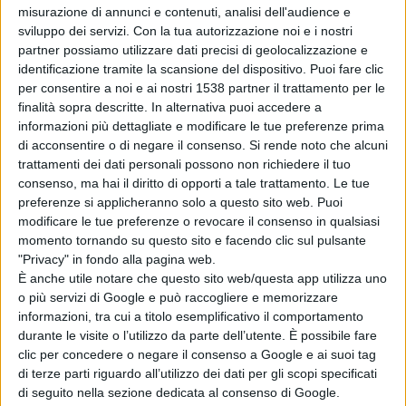
di devolvere il nostro contributo agli importanti
misurazione di annunci e contenuti, analisi dell'audience e
sviluppo dei servizi.
Con la tua autorizzazione noi e i nostri
progetti che sono stati illustrati sul palcoscenico
partner possiamo utilizzare dati precisi di geolocalizzazione e
del Teatro Massimo da medici e ricercatori. Ci
identificazione tramite la scansione del dispositivo. Puoi fare clic
per consentire a noi e ai nostri 1538 partner il trattamento per le
auguriamo, in futuro, di poter dare ancora il
finalità sopra descritte. In alternativa puoi accedere a
nostro sostegno alla ricerca scientifica aiutando
informazioni più dettagliate e modificare le tue preferenze prima
di acconsentire o di negare il consenso.
Si rende noto che alcuni
la Fondazione”.
trattamenti dei dati personali possono non richiedere il tuo
In segno di ringraziamento e di stima, stamani è
consenso, ma hai il diritto di opporti a tale trattamento. Le tue
preferenze si applicheranno solo a questo sito web. Puoi
stata conferita una targa ricordo al Gruppo
modificare le tue preferenze o revocare il consenso in qualsiasi
Esperienza, in persona della signora Rosa
momento tornando su questo sito e facendo clic sul pulsante
"Privacy" in fondo alla pagina web.
Camiscioni. La consegna è avvenuta presso il
È anche utile notare che questo sito web/questa app utilizza uno
Centro Trasfusionale dell’Ospedale di Pescara,
o più servizi di Google e può raccogliere e memorizzare
informazioni, tra cui a titolo esemplificativo il comportamento
alla presenza del Presidente della PCFF Onlus
durante le visite o l’utilizzo da parte dell’utente. È possibile fare
Mario Di Giulio e delle componenti del Comitato
clic per concedere o negare il consenso a Google e ai suoi tag
di terze parti riguardo all’utilizzo dei dati per gli scopi specificati
Scientifico Patrizia Accorsi, Direttore UOC
di seguito nella sezione dedicata al consenso di Google.