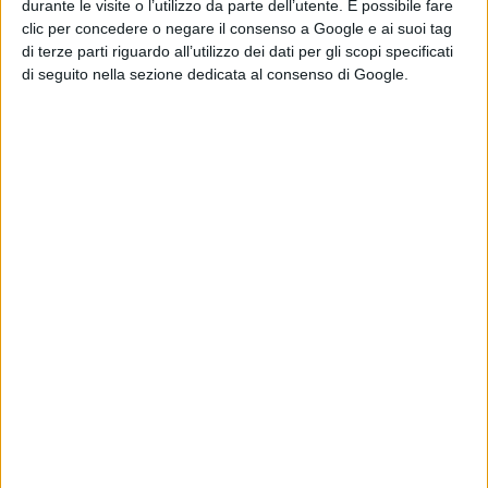
durante le visite o l’utilizzo da parte dell’utente. È possibile fare
imponente il grande legame della famiglia, con i
clic per concedere o negare il consenso a Google e ai suoi tag
genitori che la seguivano dalla platea
di terze parti riguardo all’utilizzo dei dati per gli scopi specificati
di seguito nella sezione dedicata al consenso di Google.
supportandola.
Nonostante la storia è riuscita a dare un
messaggio di grande positività alla sala che l'ha
ascoltata in silenzio, anche impressionandola
perché era tanto numerosa: accettare quello che
si è, amarsi e non dover cambiare per forza. E
anche amare la lettura, capace, come nel suo
caso, di regalare anche cose impossibili.
Bello anche il confronto finale con la platea, un
dialogo fra adolescenti, uno scambio di