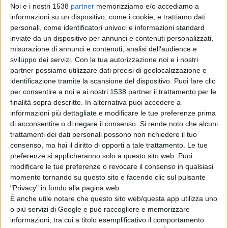
"Sono stato felice di accoglierla e di ascoltarla –
Noi e i nostri 1538
partner
memorizziamo e/o accediamo a
informazioni su un dispositivo, come i cookie, e trattiamo dati
dice il Presidente del Consiglio
personali, come identificatori univoci e informazioni standard
Comunale
Antonio Blasioli
– Onore al fatto che
inviate da un dispositivo per annunci e contenuti personalizzati,
misurazione di annunci e contenuti, analisi dell'audience e
abbia scritto un libro quando aveva 10 anni, due
sviluppo dei servizi.
Con la tua autorizzazione noi e i nostri
anni fa, alla perdita della di poco più grande.
partner possiamo utilizzare dati precisi di geolocalizzazione e
identificazione tramite la scansione del dispositivo. Puoi fare clic
Onore alla sua grande fantasia che le ha
per consentire a noi e ai nostri 1538 partner il trattamento per le
concesso di costruire una storia fantasy
finalità sopra descritte. In alternativa puoi accedere a
informazioni più dettagliate e modificare le tue preferenze prima
commovente anche solo per riabbracciarla,
di acconsentire o di negare il consenso.
Si rende noto che alcuni
incontrarla di nuovo. Nel libro e nel racconto di
trattamenti dei dati personali possono non richiedere il tuo
consenso, ma hai il diritto di opporti a tale trattamento. Le tue
Valeria abbiamo percepito le speranze che la
preferenze si applicheranno solo a questo sito web. Puoi
ragazza si salvasse dalla malattia che l'ha
modificare le tue preferenze o revocare il consenso in qualsiasi
momento tornando su questo sito e facendo clic sul pulsante
portata via e il dolore grande di aver perso
"Privacy" in fondo alla pagina web.
prematuramente una sorella e anche un'amica.
È anche utile notare che questo sito web/questa app utilizza uno
o più servizi di Google e può raccogliere e memorizzare
Così come nella sua serenità di oggi è apparso
informazioni, tra cui a titolo esemplificativo il comportamento