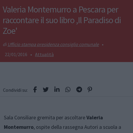
Valeria Montemurro a Pescara per
raccontare il suo libro ,Il Paradiso di
Zoe'
Ufficio stampa presidenza consiglio comunale
•
22/01/2016
•
Attualità
Condividi su:
Sala Consiliare gremita per ascoltare
Valeria
Montemurro
, ospite della rassegna Autori a scuola a