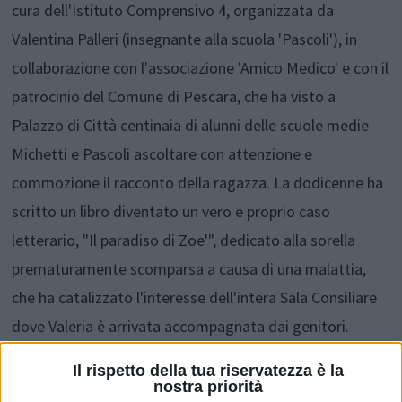
cura dell'Istituto Comprensivo 4, organizzata da
Valentina Palleri (insegnante alla scuola 'Pascoli'), in
collaborazione con l'associazione 'Amico Medico' e con il
patrocinio del Comune di Pescara, che ha visto a
Palazzo di Città centinaia di alunni delle scuole medie
Michetti e Pascoli ascoltare con attenzione e
commozione il racconto della ragazza. La dodicenne ha
scritto un libro diventato un vero e proprio caso
letterario, "Il paradiso di Zoe'", dedicato alla sorella
prematuramente scomparsa a causa di una malattia,
che ha catalizzato l'interesse dell'intera Sala Consiliare
dove Valeria è arrivata accompagnata dai genitori.
Il rispetto della tua riservatezza è la
nostra priorità