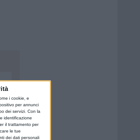
ità
ome i cookie, e
spositivo per annunci
o dei servizi.
Con la
e identificazione
er il trattamento per
icare le tue
ti dei dati personali