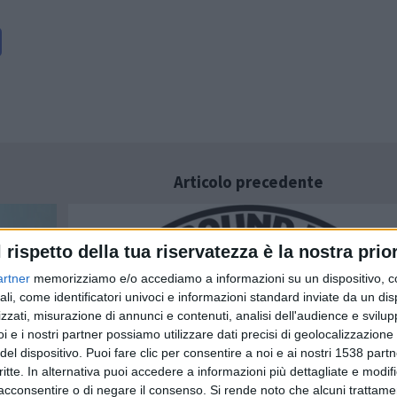
Articolo precedente
l rispetto della tua riservatezza è la nostra prior
artner
memorizziamo e/o accediamo a informazioni su un dispositivo, c
ali, come identificatori univoci e informazioni standard inviate da un di
zzati, misurazione di annunci e contenuti, analisi dell'audience e svilupp
i e i nostri partner possiamo utilizzare dati precisi di geolocalizzazione 
del dispositivo. Puoi fare clic per consentire a noi e ai nostri 1538 partn
Casa ai migranti, CasaPound replica alla
critte. In alternativa puoi accedere a informazioni più dettagliate e modif
Regione
decisione della Curia di Pescara
acconsentire o di negare il consenso.
Si rende noto che alcuni trattamen