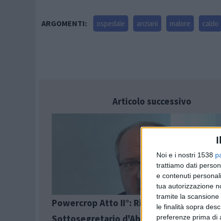
ARGOMENTI:
ospedale
anziani
malore
caldo
Articolo successivo
I
Noi e i nostri 1538
p
trattiamo dati person
e contenuti personali
tua autorizzazione no
tramite la scansione 
Powercrop Atto II°: Ricorso al Tar. Il
le finalità sopra des
Sottosegretario d'Abruzzo Mazzocca: "
preferenze prima di 