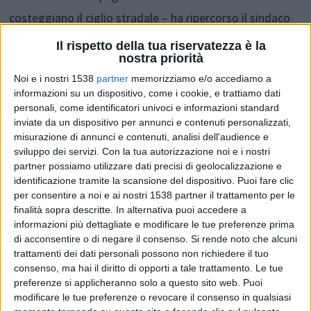
costeggiano il ciglio stradale – ha ripercorso il sindaco
Albore Mascia, riferendo quanto riportato dalla Polizia
Il rispetto della tua riservatezza è la
nostra priorità
municipale stessa -. In pochi secondi il forte caldo, l’aria
Noi e i nostri 1538
partner
memorizziamo e/o accediamo a
secca e la presenza di erba bruciata dal sole, hanno
informazioni su un dispositivo, come i cookie, e trattiamo dati
agevolato il propagarsi delle fiamme che in brevissimo
personali, come identificatori univoci e informazioni standard
inviate da un dispositivo per annunci e contenuti personalizzati,
tempo hanno avvolto la stessa area della discarica,
misurazione di annunci e contenuti, analisi dell'audience e
dall’imbocco della cancellata posta nel punto di
sviluppo dei servizi.
Con la tua autorizzazione noi e i nostri
partner possiamo utilizzare dati precisi di geolocalizzazione e
ingresso in via Prati provenendo dall’asse attrezzato
identificazione tramite la scansione del dispositivo. Puoi fare clic
sino alla cancellata più a valle, al confine con uno
per consentire a noi e ai nostri 1538 partner il trattamento per le
finalità sopra descritte. In alternativa puoi accedere a
sfasciacarrozze, coinvolgendo in tutto circa 3mila metri
informazioni più dettagliate e modificare le tue preferenze prima
quadrati di superficie. Ad allertare i Vigili del Fuoco sono
di acconsentire o di negare il consenso.
Si rende noto che alcuni
trattamenti dei dati personali possono non richiedere il tuo
stati alcuni automobilisti di passaggio e residenti,
consenso, ma hai il diritto di opporti a tale trattamento. Le tue
allertati dal fumo nero e denso che ha iniziato ad alzarsi
preferenze si applicheranno solo a questo sito web. Puoi
modificare le tue preferenze o revocare il consenso in qualsiasi
dalla vecchia discarica, sottoposta a bonifica e raccolta