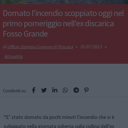
Domato l'incendio scoppiato oggi nel
primo pomeriggio nell'ex discarica
Fosso Grande
Ufficio Stampa Comune di Pescara
•
25/07/2013
•
Attualità
Condividi su:
“E’ stato domato da pochi minuti l’incendio che si è
sviluppato nella giornata odierna sulla collina dell’ex