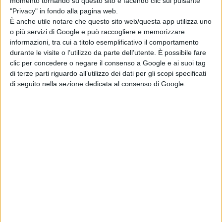
momento tornando su questo sito e facendo clic sul pulsante
del percolato intorno al 1998, un fumo che ha riportato
"Privacy" in fondo alla pagina web.
È anche utile notare che questo sito web/questa app utilizza uno
alla memoria i ricordi di vecchi incendi mai sopiti. Sei gli
o più servizi di Google e può raccogliere e memorizzare
informazioni, tra cui a titolo esemplificativo il comportamento
agenti della Polizia municipale al comando del
durante le visite o l’utilizzo da parte dell’utente. È possibile fare
maggiore Palestini che sono stati dirottati sul posto per
clic per concedere o negare il consenso a Google e ai suoi tag
di terze parti riguardo all’utilizzo dei dati per gli scopi specificati
chiudere subito al traffico via Prati, e isolare la zona,
di seguito nella sezione dedicata al consenso di Google.
cercando di mettere in sicurezza anche le tre abitazioni
poste immediatamente a ridosso dell’ex discarica,
chiusura proseguita per circa un’ora per evidenti ragioni
di sicurezza non sapendo inizialmente quali dimensioni
avrebbe potuto raggiungere il fenomeno. Con l’impiego
di due autobotti da terra i Vigili del Fuoco hanno
domato le fiamme che lambivano il ciglio della strada,
consentendo la sua riapertura al traffico, ma, per ragioni
di sicurezza, con senso unico alternato, in modo da