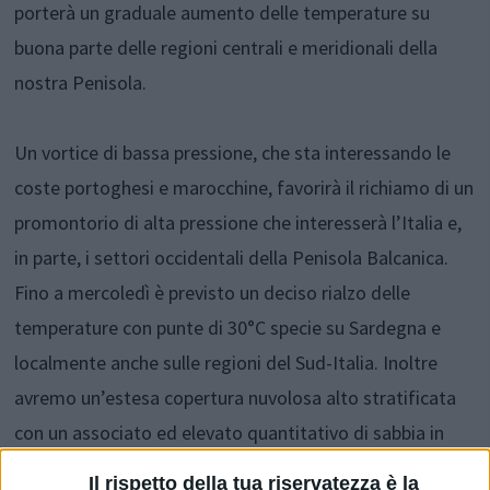
porterà un graduale aumento delle temperature su
buona parte delle regioni centrali e meridionali della
nostra Penisola.
Un vortice di bassa pressione, che sta interessando le
coste portoghesi e marocchine, favorirà il richiamo di un
promontorio di alta pressione che interesserà l’Italia e,
in parte, i settori occidentali della Penisola Balcanica.
Fino a mercoledì è previsto un deciso rialzo delle
temperature con punte di 30°C specie su Sardegna e
localmente anche sulle regioni del Sud-Italia. Inoltre
avremo un’estesa copertura nuvolosa alto stratificata
con un associato ed elevato quantitativo di sabbia in
sospensione nell’atmosfera.
Il rispetto della tua riservatezza è la