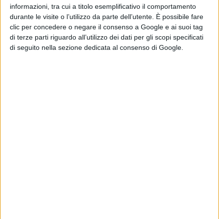
fenomeni temporaleschi sulle regioni centrali e
informazioni, tra cui a titolo esemplificativo il comportamento
durante le visite o l’utilizzo da parte dell’utente. È possibile fare
meridionali e non si esclude la possibilità di locali ed
clic per concedere o negare il consenso a Google e ai suoi tag
occasionali grandinate. Infine i venti risulteranno in
di terze parti riguardo all’utilizzo dei dati per gli scopi specificati
di seguito nella sezione dedicata al consenso di Google.
rinforzo dai quadranti settentrionali e con probabili
raffiche comprese tra i 30 e gli 80km/h. Seguiranno
nuovi aggiornamenti.
Per quanto riguarda l’Abruzzo:
fino a mercoledì, le correnti calde dai quadranti
meridionali riporteranno un graduale rialzo termico
soprattutto sui settori montani, pedemontani e alto
collinari della nostra regione. Sui settori collinari, nelle
valli e lungo le coste l’aumento delle temperature sarà