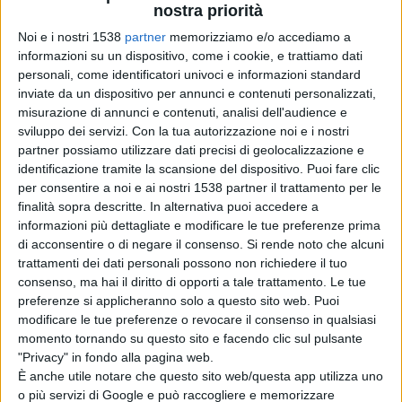
nostra priorità
Tra questa sera/notte e nel corso della giornata di
Noi e i nostri 1538
partner
memorizziamo e/o accediamo a
informazioni su un dispositivo, come i cookie, e trattiamo dati
domani, tuttavia, sistemi nuvolosi proveniente dal
personali, come identificatori univoci e informazioni standard
vortice di bassa pressione descritto poco fa, si
inviate da un dispositivo per annunci e contenuti personalizzati,
misurazione di annunci e contenuti, analisi dell'audience e
estenderanno fin sulle regioni del Nord-Italia dove si
sviluppo dei servizi.
Con la tua autorizzazione noi e i nostri
partner possiamo utilizzare dati precisi di geolocalizzazione e
verificheranno le prime precipitazioni anche di
identificazione tramite la scansione del dispositivo. Puoi fare clic
abbondante intensità.
per consentire a noi e ai nostri 1538 partner il trattamento per le
finalità sopra descritte. In alternativa puoi accedere a
informazioni più dettagliate e modificare le tue preferenze prima
A seguire, tra martedì e mercoledì, un fronte freddo
di acconsentire o di negare il consenso.
Si rende noto che alcuni
trattamenti dei dati personali possono non richiedere il tuo
dall’Europa centro-settentrionale tenderà a
consenso, ma hai il diritto di opporti a tale trattamento. Le tue
raggiungere la nostra Penisola portando un repentino
preferenze si applicheranno solo a questo sito web. Puoi
modificare le tue preferenze o revocare il consenso in qualsiasi
abbassamento dei valori termici soprattutto lungo il
momento tornando su questo sito e facendo clic sul pulsante
versante Adriatico. Inoltre, tra mercoledì e giovedì, sono
"Privacy" in fondo alla pagina web.
È anche utile notare che questo sito web/questa app utilizza uno
previste precipitazioni localmente intense associate a
o più servizi di Google e può raccogliere e memorizzare