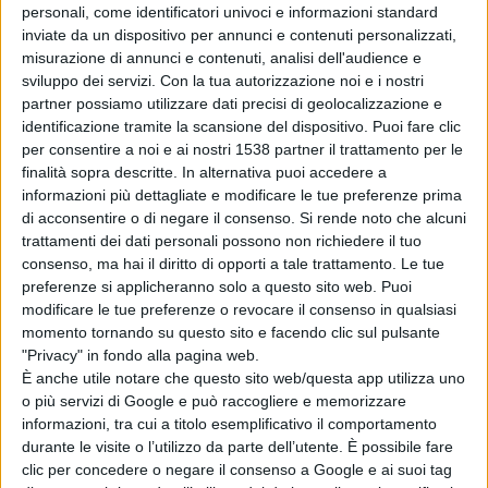
giornata di martedì per poi portarsi, entro mercoledì,
personali, come identificatori univoci e informazioni standard
inviate da un dispositivo per annunci e contenuti personalizzati,
sullo Ionio. Si segnala anche un progressivo rinforzo dei
misurazione di annunci e contenuti, analisi dell'audience e
venti dai quadranti settentrionali che risulteranno anche
sviluppo dei servizi.
Con la tua autorizzazione noi e i nostri
partner possiamo utilizzare dati precisi di geolocalizzazione e
di burrasca. Da mercoledì notte/giovedì, assisteremo ad
identificazione tramite la scansione del dispositivo. Puoi fare clic
una nuova rimonta anticiclonica che garantirà un
per consentire a noi e ai nostri 1538 partner il trattamento per le
finalità sopra descritte. In alternativa puoi accedere a
graduale miglioramento del tempo ovunque.
informazioni più dettagliate e modificare le tue preferenze prima
di acconsentire o di negare il consenso.
Si rende noto che alcuni
trattamenti dei dati personali possono non richiedere il tuo
Per quanto riguarda l’Abruzzo:
consenso, ma hai il diritto di opporti a tale trattamento. Le tue
preferenze si applicheranno solo a questo sito web. Puoi
modificare le tue preferenze o revocare il consenso in qualsiasi
Nel corso delle ore pomeridiane ed in serata si
momento tornando su questo sito e facendo clic sul pulsante
verificheranno precipitazioni anche consistenti sui
"Privacy" in fondo alla pagina web.
È anche utile notare che questo sito web/questa app utilizza uno
settori occidentali della nostra regione e la neve cadrà a
o più servizi di Google e può raccogliere e memorizzare
informazioni, tra cui a titolo esemplificativo il comportamento
quote superiori i 1700m. Tra domani e mercoledì,
durante le visite o l’utilizzo da parte dell’utente. È possibile fare
successivamente, assisteremo a rovesci di moderata o
clic per concedere o negare il consenso a Google e ai suoi tag