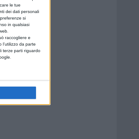
icare le tue
ti dei dati personali
 preferenze si
nso in qualsiasi
 web.
uò raccogliere e
 l’utilizzo da parte
i terze parti riguardo
Google.