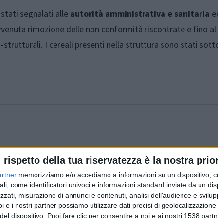
stati segnalati alle
autorità amministrativa e sanitaria
ed
'avvenuta rimozione delle non conformità riscontrate e fino al
-strutturali. I cereali presenti nella struttura sono stati sott
l rispetto della tua riservatezza è la nostra prior
Articolo precedente
artner
memorizziamo e/o accediamo a informazioni su un dispositivo, c
ali, come identificatori univoci e informazioni standard inviate da un di
zzati, misurazione di annunci e contenuti, analisi dell'audience e svilupp
i e i nostri partner possiamo utilizzare dati precisi di geolocalizzazione 
del dispositivo. Puoi fare clic per consentire a noi e ai nostri 1538 partn