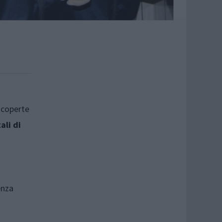
scoperte
ali di
enza