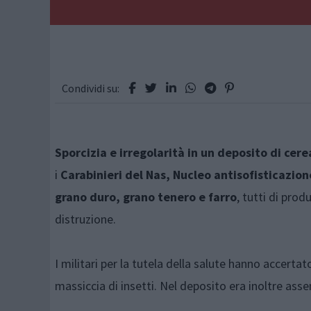
Condividi su:
Sporcizia e irregolarità in un deposito di ce
i
Carabinieri del Nas, Nucleo antisofisticazion
grano duro, grano tenero e farro
, tutti di prod
distruzione.
I militari per la tutela della salute hanno accerta
massiccia di insetti. Nel deposito era inoltre ass