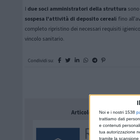
I
due soci amministratori della struttura
sono 
sospesa l'attività di deposito cereal
i fino all
completo ripristino dei necessari requisiti igienico
vincolo sanitario.
Condividi su:
I
Articolo successivo
Noi e i nostri 1538
p
trattiamo dati person
e contenuti personali
tua autorizzazione no
tramite la scansione 