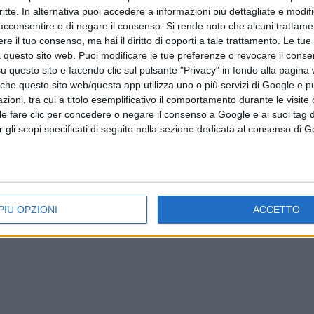
critte. In alternativa puoi accedere a informazioni più dettagliate e modif
acconsentire o di negare il consenso.
Si rende noto che alcuni trattamen
e il tuo consenso, ma hai il diritto di opporti a tale trattamento. Le tue
 questo sito web. Puoi modificare le tue preferenze o revocare il conse
questo sito e facendo clic sul pulsante "Privacy" in fondo alla pagina
istico
Crolla un muro nel cantiere, operaio ferito
 che questo sito web/questa app utilizza uno o più servizi di Google e p
oni, tra cui a titolo esemplificativo il comportamento durante le visite o
ile fare clic per concedere o negare il consenso a Google e ai suoi tag d
per gli scopi specificati di seguito nella sezione dedicata al consenso di 
PIÙ OPZIONI
ACCETTO