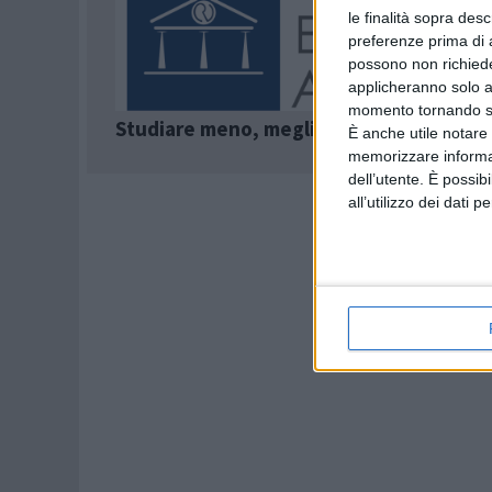
le finalità sopra des
preferenze prima di 
possono non richieder
applicheranno solo a
momento tornando su 
Studiare meno, meglio e in modo special
È anche utile notare
memorizzare informazi
dell’utente. È possib
all’utilizzo dei dati 