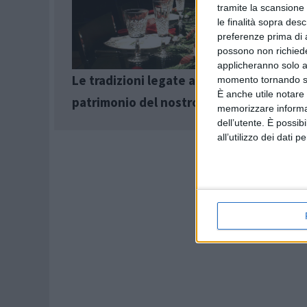
tramite la scansione 
le finalità sopra des
preferenze prima di 
possono non richieder
applicheranno solo a
Le tradizioni legate al Natale: un ricco
momento tornando su 
È anche utile notare
patrimonio del nostro popolo
memorizzare informazi
dell’utente. È possib
all’utilizzo dei dati 