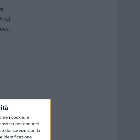
ne
 A tal
questi
ità
ome i cookie, e
spositivo per annunci
o dei servizi.
Con la
e identificazione