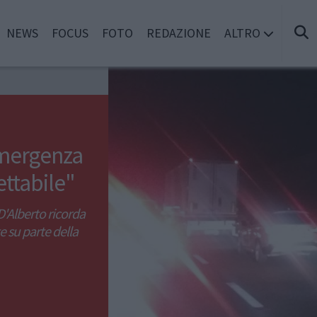
NEWS
FOCUS
FOTO
REDAZIONE
ALTRO
Emergenza
ettabile"
D'Alberto ricorda
e su parte della