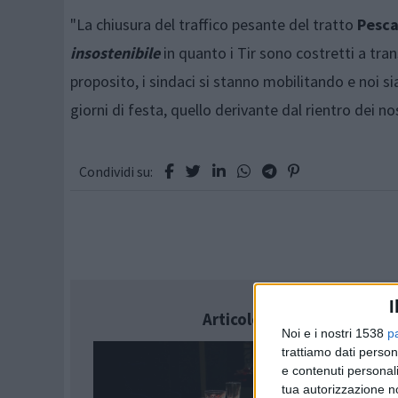
"La chiusura del traffico pesante del tratto
Pesca
insostenibile
in quanto i Tir sono costretti a tran
proposito, i sindaci si stanno mobilitando e noi si
giorni di festa, quello derivante dal rientro dei nos
Condividi su:
I
Articolo successivo
Noi e i nostri 1538
p
trattiamo dati person
e contenuti personali
tua autorizzazione no