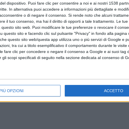
del dispositivo. Puoi fare clic per consentire a noi e ai nostri 1538 partn
critte. In alternativa puoi accedere a informazioni più dettagliate e modif
acconsentire o di negare il consenso.
Si rende noto che alcuni trattamen
e il tuo consenso, ma hai il diritto di opporti a tale trattamento. Le tue
 questo sito web. Puoi modificare le tue preferenze o revocare il conse
Doni per i bimbi ricoverati all'ospedale di
questo sito e facendo clic sul pulsante "Privacy" in fondo alla pagina
 che questo sito web/questa app utilizza uno o più servizi di Google e p
Pescara
oni, tra cui a titolo esemplificativo il comportamento durante le visite o
ile fare clic per concedere o negare il consenso a Google e ai suoi tag d
per gli scopi specificati di seguito nella sezione dedicata al consenso di 
PIÙ OPZIONI
ACCETTO