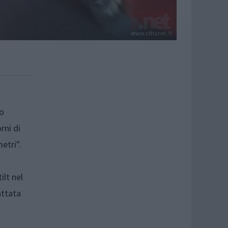
no
orni di
etri".
ilt nel
attata