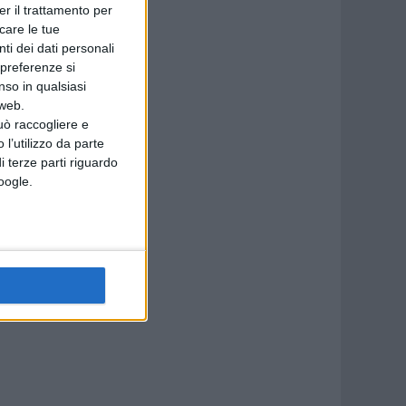
er il trattamento per
icare le tue
ti dei dati personali
 preferenze si
nso in qualsiasi
 web.
uò raccogliere e
 l’utilizzo da parte
i terze parti riguardo
Google.