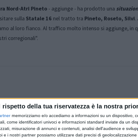
ra Nord-Atri Pineto
- aggiunge - ha prodotto una
situazio
sitare sulla
Statale 16
nel tratto tra
Pineto, Roseto, Silvi
.
amo al loro fianco. Al traffico molto intenso si aggiunge, in 
tri corregionali".
l rispetto della tua riservatezza è la nostra prior
Articolo precedente
artner
memorizziamo e/o accediamo a informazioni su un dispositivo, c
ali, come identificatori univoci e informazioni standard inviate da un di
zzati, misurazione di annunci e contenuti, analisi dell'audience e svilupp
i e i nostri partner possiamo utilizzare dati precisi di geolocalizzazione 