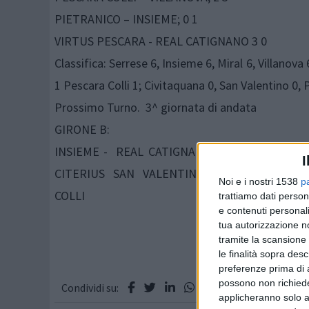
PIETRANICO – INSIEME; 0 1
VIRTUS PESCARA - REAL CATIGNANO 3 0
Classifica: Serrese 6, Insieme 6, Miral 6, Villan
1 Pescara Colli 1; Civitaquana 0, San Valentino 0, P
Prossimo Turno. 3^ giornata di andata
GIRONE B:
INSIEME - REAL CATIGNANO 2007; MIRAL 1998
I
CITERIUS SAN VALENTINO; VILLANOVA FO
Noi e i nostri 1538
p
COLLI
trattiamo dati person
e contenuti personali
tua autorizzazione no
tramite la scansione 
le finalità sopra des
preferenze prima di 
possono non richieder
Condividi su:
applicheranno solo a