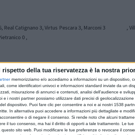
ova 6, Real Catignano 3, Virtus Pescara 3, Marconi 3 , Vill
ietranico 0 ,
 - PIETRANICO; SERRESE - CIVITAQUANA 1971; VILLA O
l rispetto della tua riservatezza è la nostra prior
OTBALL CLUB - MARCONI; VIRTUS PESCARA- CLUB 
artner
memorizziamo e/o accediamo a informazioni su un dispositivo, c
ali, come identificatori univoci e informazioni standard inviate da un di
zzati, misurazione di annunci e contenuti, analisi dell'audience e svilupp
i e i nostri partner possiamo utilizzare dati precisi di geolocalizzazione 
del dispositivo. Puoi fare clic per consentire a noi e ai nostri 1538 partn
critte. In alternativa puoi accedere a informazioni più dettagliate e modif
acconsentire o di negare il consenso.
Si rende noto che alcuni trattamen
e il tuo consenso, ma hai il diritto di opporti a tale trattamento. Le tue
 questo sito web. Puoi modificare le tue preferenze o revocare il conse