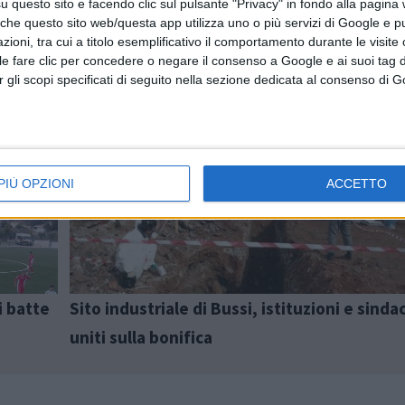
questo sito e facendo clic sul pulsante "Privacy" in fondo alla pagina
 che questo sito web/questa app utilizza uno o più servizi di Google e p
oni, tra cui a titolo esemplificativo il comportamento durante le visite o
ile fare clic per concedere o negare il consenso a Google e ai suoi tag d
per gli scopi specificati di seguito nella sezione dedicata al consenso di 
Articolo precedente
PIÙ OPZIONI
ACCETTO
i batte
Sito industriale di Bussi, istituzioni e sinda
uniti sulla bonifica