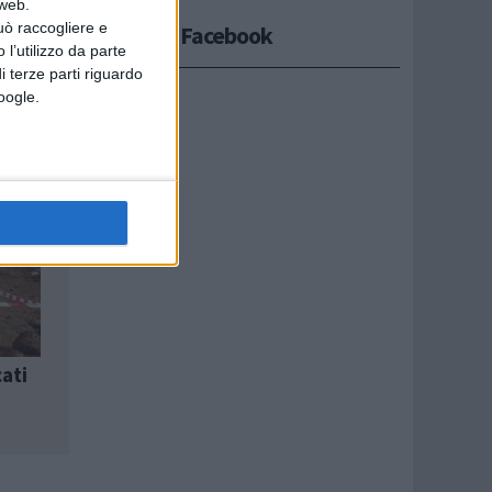
 web.
uò raccogliere e
Seguici su Facebook
 l’utilizzo da parte
i terze parti riguardo
Google.
cati