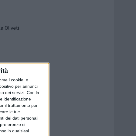
a Oliveti
LIVETI -
ità
PESCARA
ome i cookie, e
spositivo per annunci
o dei servizi.
Con la
e identificazione
er il trattamento per
icare le tue
ti dei dati personali
 preferenze si
nso in qualsiasi