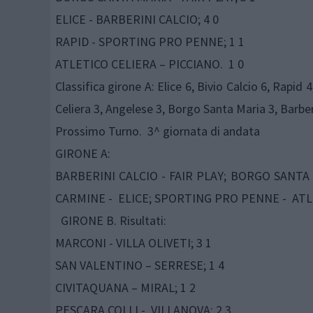
ELICE - BARBERINI CALCIO; 4 0
RAPID - SPORTING PRO PENNE; 1 1
ATLETICO CELIERA – PICCIANO. 1 0
Classifica girone A: Elice 6, Bivio Calcio 6, Rapid
Celiera 3, Angelese 3, Borgo Santa Maria 3, Barberin
Prossimo Turno. 3^ giornata di andata
GIRONE A:
BARBERINI CALCIO - FAIR PLAY; BORGO SANTA 
CARMINE - ELICE; SPORTING PRO PENNE - ATL
GIRONE B. Risultati:
MARCONI - VILLA OLIVETI; 3 1
SAN VALENTINO – SERRESE; 1 4
CIVITAQUANA – MIRAL; 1 2
PESCARA COLLI - VILLANOVA; 2 3