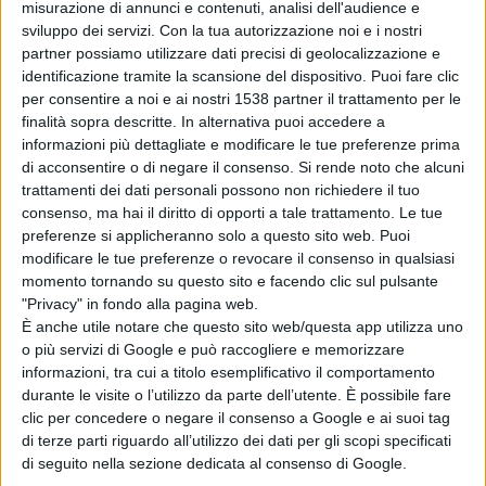
smottamenti e ammaloramenti dovuti alla non corretta
misurazione di annunci e contenuti, analisi dell'audience e
sviluppo dei servizi.
Con la tua autorizzazione noi e i nostri
regimentazione delle acque meteoriche, le buche, la
partner possiamo utilizzare dati precisi di geolocalizzazione e
mancanza di segnaletica e di barriere in corrispondenza
identificazione tramite la scansione del dispositivo. Puoi fare clic
per consentire a noi e ai nostri 1538 partner il trattamento per le
dei tratti meno sicuri, la presenza di avvallamenti e
finalità sopra descritte. In alternativa puoi accedere a
lesioni superficiali. Si punta quindi a superare tutte
informazioni più dettagliate e modificare le tue preferenze prima
di acconsentire o di negare il consenso.
Si rende noto che alcuni
queste situazioni negative con interventi progettati ad
trattamenti dei dati personali possono non richiedere il tuo
hoc, dal ripristino e rifacimento del piano viabile nei
consenso, ma hai il diritto di opporti a tale trattamento. Le tue
preferenze si applicheranno solo a questo sito web. Puoi
punti dove è necessario alla posa in opera delle barriere
modificare le tue preferenze o revocare il consenso in qualsiasi
stradali, dal rifacimento della segnaletica alla
momento tornando su questo sito e facendo clic sul pulsante
"Privacy" in fondo alla pagina web.
sistemazione delle opere di regimentazione delle acque.
È anche utile notare che questo sito web/questa app utilizza uno
o più servizi di Google e può raccogliere e memorizzare
informazioni, tra cui a titolo esemplificativo il comportamento
Inoltre il progetto prevede il ripristino e la messa in
durante le visite o l’utilizzo da parte dell’utente. È possibile fare
sicurezza di due intersezioni stradali, al momento non
clic per concedere o negare il consenso a Google e ai suoi tag
di terze parti riguardo all’utilizzo dei dati per gli scopi specificati
disciplinate e quindi poco sicure: l'innesto tra la sp 21 e
di seguito nella sezione dedicata al consenso di Google.