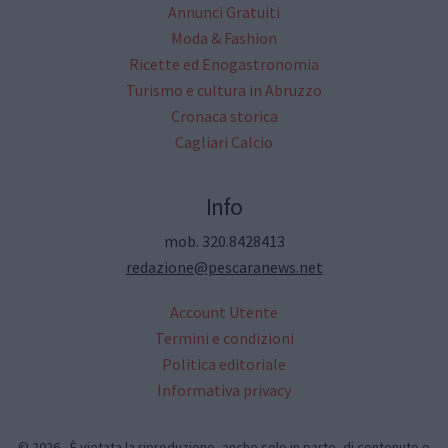
Annunci Gratuiti
Moda & Fashion
Ricette ed Enogastronomia
Turismo e cultura in Abruzzo
Cronaca storica
Cagliari Calcio
Info
mob. 320.8428413
redazione@pescaranews.net
Account Utente
Termini e condizioni
Politica editoriale
Informativa privacy
© 2026 - È vietata la riproduzione, anche solo in parte, di contenuto e