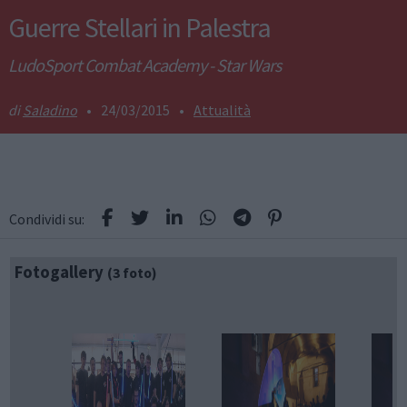
Guerre Stellari in Palestra
LudoSport Combat Academy - Star Wars
Saladino
•
24/03/2015
•
Attualità
Condividi su:
Fotogallery
(3 foto)