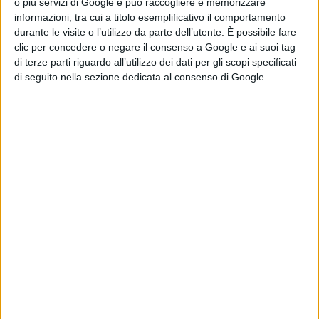
o più servizi di Google e può raccogliere e memorizzare
tanti e tanti e mostrare a tutti il proprio modo originale
informazioni, tra cui a titolo esemplificativo il comportamento
di interpretarli. Il mondo dello sport si divide oggi
durante le visite o l’utilizzo da parte dell’utente. È possibile fare
clic per concedere o negare il consenso a Google e ai suoi tag
tradizionalmente in due aree: professionismo e
di terze parti riguardo all’utilizzo dei dati per gli scopi specificati
dilettantismo. La differenza sta essenzialmente nella
di seguito nella sezione dedicata al consenso di Google.
diversa diffusione e grado di visibilità. I professionisti
praticano lo sport a livello agonistico e vengono
generalmente pagati per la loro attività (si può quindi
dire che “lavorano” nello sport), laddove invece i
dilettanti hanno un diverso livello di agonismo e
rappresentano un bacino d’utenza motivato
maggiormente dalla passione. La forma organizzativa
che disciplina lo svolgimento dell’attività agonistica è
tradizionalmente la Federazione Sportiva, mentre quella
che si occupa di sport amatoriali è l’Associazione