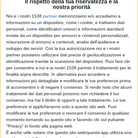
Il rispetto della tua riservatezza è la
Ciononostante, LSCA ha una sua etica, che promuove il
nostra priorità
miglioramento integrale della persona attraverso un
Noi e i nostri 1538
partner
memorizziamo e/o accediamo a
informazioni su un dispositivo, come i cookie, e trattiamo dati
continuo superamento dei propri limiti e lo sviluppo
personali, come identificatori univoci e informazioni standard
armonico delle sue capacità in un clima sempre
inviate da un dispositivo per annunci e contenuti personalizzati,
misurazione di annunci e contenuti, analisi dell'audience e
incoraggiante e stimolante. Pur non essendo
sviluppo dei servizi.
Con la tua autorizzazione noi e i nostri
ufficialmente un fan club, LSCA condivide una passione
partner possiamo utilizzare dati precisi di geolocalizzazione e
identificazione tramite la scansione del dispositivo. Puoi fare clic
(pur avendola concretizzata in modo differente da
per consentire a noi e ai nostri 1538 partner il trattamento per le
chiunque altro) con tanti e tanti gruppi “ufficiali”. In più,
finalità sopra descritte. In alternativa puoi accedere a
informazioni più dettagliate e modificare le tue preferenze prima
per la sua stessa natura, rappresenta un modo nuovo e
di acconsentire o di negare il consenso.
Si rende noto che alcuni
diverso di trasformare questi sogni in realtà, prendendo
trattamenti dei dati personali possono non richiedere il tuo
consenso, ma hai il diritto di opporti a tale trattamento. Le tue
– nel suo caso – un’arma immaginaria e costruendo
preferenze si applicheranno solo a questo sito web. Puoi
attorno ad essa una pratica sportiva. Per questo
modificare le tue preferenze o revocare il consenso in qualsiasi
momento tornando su questo sito e facendo clic sul pulsante
partecipa frequentemente ad eventi inerenti al tema del
"Privacy" in fondo alla pagina web.
fantastico e della fantascienza. Per sostenere i sogni di
È anche utile notare che questo sito web/questa app utilizza uno