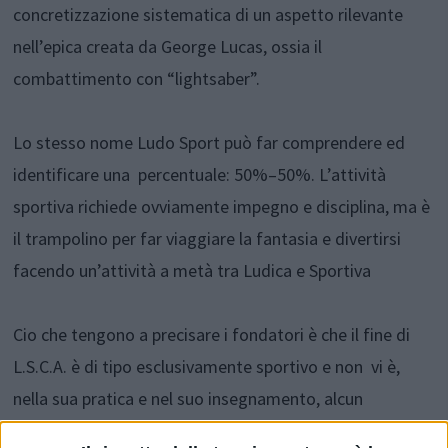
concretizzazione sistematica di un aspetto rilevante
nell’epica creata da George Lucas, ossia il
combattimento con “lightsaber”.
Lo stesso nome Ludo Sport può far comprendere ed
identificare una percentuale: 50%–50%. L’attività
sportiva richiede ovviamente impegno e disciplina, ma è
il trampolino per far viaggiare la fantasia e divertirsi
facendo un’attività a metà tra Ludica e Sportiva
Cio che tengono a precisare i fondatori è che il fine di
L.S.C.A. è di tipo esclusivamente sportivo e non vi è,
nella sua pratica e nel suo insegnamento, alcun
elemento di ordine filosofico o addirittura religioso.