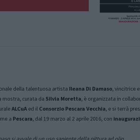
onale della talentuosa artista
Ileana
Di
Damaso
, vincitrice
La mostra, curata da
Silvia
Moretta
, è organizzata in collab
turale
ALCuA
ed il
Consorzio
Pescara
Vecchia
, e si terrà pres
erme a
Pescara
, dal 19 marzo al 2 aprile 2016, con
inauguraz
maso si avvale di un uso sapiente della pittura ad olio,