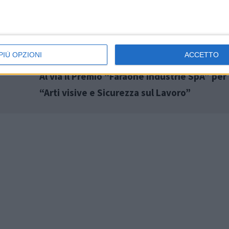
PIÙ OPZIONI
ACCETTO
Al via il Premio “Faraone Industrie SpA” per 
“Arti visive e Sicurezza sul Lavoro”