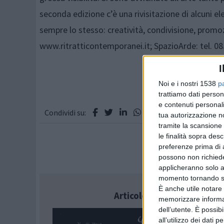
seconda edizione c’è una rivisitazione di alcuni 
sempre lo stesso: creatività, condivisione, promoz
www.ritratticontemporanei.it; SpazioArde: tel. 08
I
Noi e i nostri 1538
p
trattiamo dati person
e contenuti personali
Condividi su:
tua autorizzazione no
tramite la scansione 
le finalità sopra des
preferenze prima di 
possono non richieder
applicheranno solo a
momento tornando su 
È anche utile notare
Articolo successivo
memorizzare informazi
dell’utente. È possib
all’utilizzo dei dati 