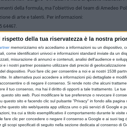
elementi della formula, ma l’obiettivo del team di Amedeo Pol
ione di arte e talenti. Per informazioni:
5 64467.
l rispetto della tua riservatezza è la nostra prior
artner
memorizziamo e/o accediamo a informazioni su un dispositivo, c
ali, come identificatori univoci e informazioni standard inviate da un di
zzati, misurazione di annunci e contenuti, analisi dell'audience e svilupp
i e i nostri partner possiamo utilizzare dati precisi di geolocalizzazione 
del dispositivo. Puoi fare clic per consentire a noi e ai nostri 1538 partn
critte. In alternativa puoi accedere a informazioni più dettagliate e modif
acconsentire o di negare il consenso.
Si rende noto che alcuni trattamen
e il tuo consenso, ma hai il diritto di opporti a tale trattamento. Le tue
 questo sito web. Puoi modificare le tue preferenze o revocare il conse
questo sito e facendo clic sul pulsante "Privacy" in fondo alla pagina
 che questo sito web/questa app utilizza uno o più servizi di Google e p
Articolo precedente
oni, tra cui a titolo esemplificativo il comportamento durante le visite o
ile fare clic per concedere o negare il consenso a Google e ai suoi tag d
per gli scopi specificati di seguito nella sezione dedicata al consenso di 