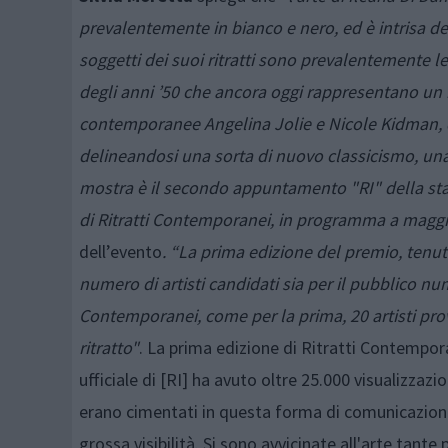
prevalentemente in bianco e nero, ed è intrisa del 
soggetti dei suoi ritratti sono prevalentemente
degli anni ’50 che ancora oggi rappresentano un in
contemporanee Angelina Jolie e Nicole Kidman, d
delineandosi una sorta di nuovo classicismo, una
mostra è il secondo appuntamento "RI" della sta
di Ritratti Contemporanei, in programma a magg
dell’evento
. “La prima edizione del premio, tenut
numero di artisti candidati sia per il pubblico n
Contemporanei, come per la prima, 20 artisti prove
ritratto"
. La prima edizione di Ritratti Contemporane
ufficiale di [RI] ha avuto oltre 25.000 visualizzazion
erano cimentati in questa forma di comunicazione
grossa visibilità. Si sono avvicinate all'arte tante