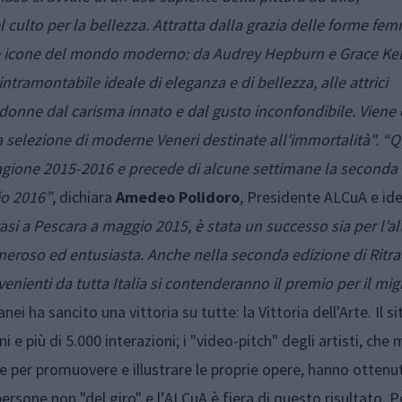
culto per la bellezza. Attratta dalla grazia delle forme femmi
 le icone del mondo moderno: da Audrey Hepburn e Grace Kell
tramontabile ideale di eleganza e di bellezza, alle attrici
onne dal carisma innato e dal gusto inconfondibile. Viene 
 selezione di moderne Veneri destinate all’immortalità". “
gione 2015-2016 e precede di alcune settimane la seconda 
io 2016”
, dichiara
Amedeo
Polidoro
, Presidente ALCuA e id
asi a Pescara a maggio 2015, è stata un successo sia per l’al
umeroso ed entusiasta. Anche nella seconda edizione di Ritrat
nienti da tutta Italia si contenderanno il premio per il migl
i ha sancito una vittoria su tutte: la Vittoria dell'Arte. Il si
i e più di 5.000 interazioni; i "video-pitch" degli artisti, che m
 per promuovere e illustrare le proprie opere, hanno ottenu
 persone non "del giro" e l’ALCuA è fiera di questo risultato. P