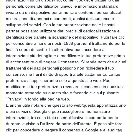
ragioni personali.
personali, come identificatori univoci e informazioni standard
inviate da un dispositivo per annunci e contenuti personalizzati,
misurazione di annunci e contenuti, analisi dell'audience e
L’Associazione ringrazia Mauro Angelucci per l’impegno
sviluppo dei servizi.
Con la tua autorizzazione noi e i nostri
partner possiamo utilizzare dati precisi di geolocalizzazione e
profuso in questi mesi nel complesso percorso della
identificazione tramite la scansione del dispositivo. Puoi fare clic
integrazione fra i due Enti ed i cui frutti vedono oggi
per consentire a noi e ai nostri 1538 partner il trattamento per le
finalità sopra descritte. In alternativa puoi accedere a
emergere i primi risultati.
informazioni più dettagliate e modificare le tue preferenze prima
di acconsentire o di negare il consenso.
Si rende noto che alcuni
trattamenti dei dati personali possono non richiedere il tuo
La decisione di lasciare la carica rappresenta per
consenso, ma hai il diritto di opporti a tale trattamento. Le tue
preferenze si applicheranno solo a questo sito web. Puoi
Confindustria l’animo con cui i propri imprenditori
modificare le tue preferenze o revocare il consenso in qualsiasi
assumono gli impegni istituzionali, uno spirito legato al
momento tornando su questo sito e facendo clic sul pulsante
"Privacy" in fondo alla pagina web.
servizio e mai ad ambizioni personali.
È anche utile notare che questo sito web/questa app utilizza uno
o più servizi di Google e può raccogliere e memorizzare
informazioni, tra cui a titolo esemplificativo il comportamento
È evidente che il Presidente Angelucci ha scelto di
durante le visite o l’utilizzo da parte dell’utente. È possibile fare
scindere nettamente l’Istituzione camerale dalle
clic per concedere o negare il consenso a Google e ai suoi tag