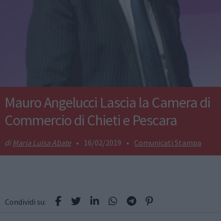
Mauro Angelucci Lascia la Camera di
Commercio di Chieti e Pescara
Maria Luisa Abate
•
16/02/2019
•
Comunicati Stampa
Condividi su: