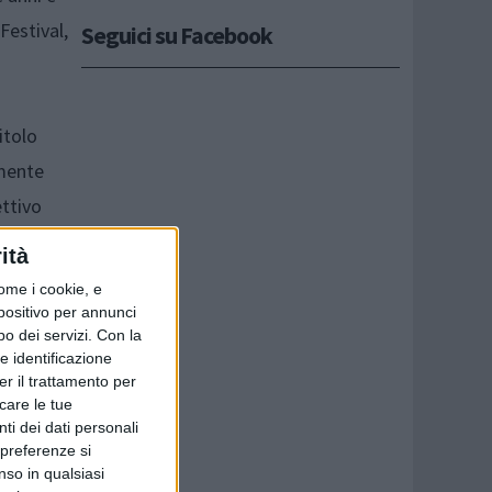
 Festival,
Seguici su Facebook
itolo
emente
ettivo
 La
ità
l’ambito
ome i cookie, e
nni
spositivo per annunci
o dei servizi.
Con la
lti in
e identificazione
er il trattamento per
icare le tue
ti dei dati personali
) con
 preferenze si
nso in qualsiasi
l