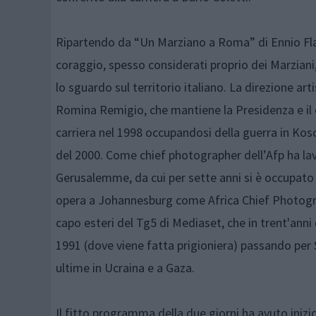
Ripartendo da “Un Marziano a Roma” di Ennio Flaian
coraggio, spesso considerati proprio dei Marziani
lo sguardo sul territorio italiano. La direzione ar
Romina Remigio, che mantiene la Presidenza e il 
carriera nel 1998 occupandosi della guerra in Koso
del 2000. Come chief photographer dell’Afp ha lav
Gerusalemme, da cui per sette anni si è occupato di
opera a Johannesburg come Africa Chief Photograph
capo esteri del Tg5 di Mediaset, che in trent'anni 
1991 (dove viene fatta prigioniera) passando per S
ultime in Ucraina e a Gaza.
Il fitto programma della due giorni ha avuto inizi