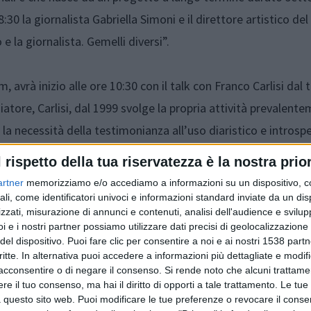
8:30
la giornalista
Gabriella Simoni
e il direttore artistico del
e la giornalista. Gemelli diversi”.
, avrà inizio alle
ore 10:30
con il talk con
Franco Carlisi
dal t
iatore,
Carlisi
, dal 1999 svolge la propria attività prevalent
la necessità della testimonianza all’uso diaristico e introsp
adiglione Italia della 54a Esposizione internazionale d’Arte
l rispetto della tua riservatezza è la nostra prior
Non sai quanti nomi ti ho dato” che riceve numerosi premi nel
artner
memorizziamo e/o accediamo a informazioni su un dispositivo, c
30
, è
il protagonista del talk “Memorie allo Specchio” è
Giova
ali, come identificatori univoci e informazioni standard inviate da un di
zzati, misurazione di annunci e contenuti, analisi dell'audience e svilupp
 Africa, Centro e Sud America, Balcani e Medio Oriente, racco
i e i nostri partner possiamo utilizzare dati precisi di geolocalizzazione 
del dispositivo. Puoi fare clic per consentire a noi e ai nostri 1538 partn
critte. In alternativa puoi accedere a informazioni più dettagliate e modif
acconsentire o di negare il consenso.
Si rende noto che alcuni trattamen
 libreria Hoepli scambia le sue immagini (in tiratura limitata
e il tuo consenso, ma hai il diritto di opporti a tale trattamento. Le tue
 questo sito web. Puoi modificare le tue preferenze o revocare il conse
creare una biblioteca per i figli e altre biblioteche in giro per i