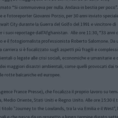
ilmato “Si commuoveva per nulla. Andava in bestia per poco”.
ore e fotoreporter
Giovanni Porzio
, per 30 anni inviato special
wait City durante la Guerra del Golfo del 1991 e vincitore di
r i suoi reportage dall'Afghanistan. Alle
ore 11:30
, “33 anni 
so
e il fotogiornalista professionista
Roberto Salomone
. Da 
a carriera si è focalizzato sugli aspetti più fragili e complessi
tali o legate alle crisi sociali, economiche e umanitarie e 
ei maggiori disastri ambientali, come quelli provocati dai 
 le rotte balcaniche ed europee.
 (Agence France Presse), che focalizza il proprio lavoro su tem
a, Medio Oriente, Stati Uniti e Regno Unito. Alle
ore 15:30
il 
 titolo "Journey to the Lowlands, tra la via Emilia e il West", 
nali e che nasce da un progetto a lungo termine durato sette