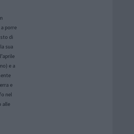
on
 a porre
osto di
 la sua
’aprile
no) e a
mente
erra e
fo nel
 alle