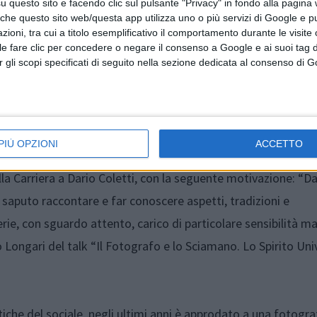
questo sito e facendo clic sul pulsante "Privacy" in fondo alla pagina
el talk “Adagio Napoletano. L’Impulso della genesi. La sospe
 che questo sito web/questa app utilizza uno o più servizi di Google e p
oni, tra cui a titolo esemplificativo il comportamento durante le visite o
 toscana Adami, nel 2018 ha ricevuto il titolo di Fotografo de
ile fare clic per concedere o negare il consenso a Google e ai suoi tag d
per gli scopi specificati di seguito nella sezione dedicata al consenso di 
olezza”.
bientata nei vicoli dei Quartieri Spagnoli di Napoli, ha vinto
 è stato esposto in numerose gallerie fotografiche nazionali
PIÙ OPZIONI
ACCETTO
MFI Maestra della Fotografia Italiana. Alle
ore 18.30
il conf
la Carriera a
Dario Coletti, con la seguente motivazione: “D
 saputo raccontare e far conoscere aspetti, tradizioni e
ferie, con sguardo attento, carico di particolare sensibilità 
o Longari del talk
“Il Fotografo e lo Sciamano. Lo Spirito Uni
che del sociale, negli ultimi anni è approdato a una fotograf