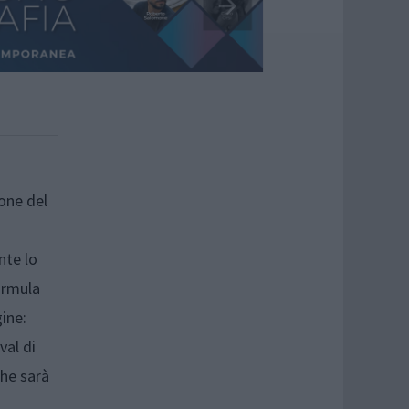
ione del
nte lo
ormula
gine:
val di
che sarà