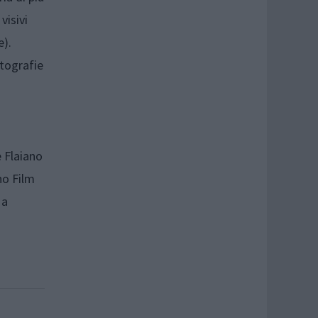
visivi
e).
otografie
e Flaiano
ano Film
 a