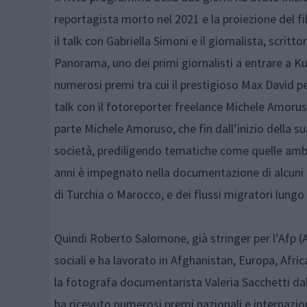
reportagista morto nel 2021 e la proiezione del f
il talk con
Gabriella Simoni
e il giornalista, scritt
Panorama, uno dei primi giornalisti a entrare a Ku
numerosi premi tra cui il prestigioso Max David pe
talk con il fotoreporter freelance
Michele Amoru
parte
Michele Amoruso,
che fin dall’inizio della su
società, prediligendo tematiche come quelle ambien
anni è impegnato nella documentazione di alcuni d
di Turchia o Marocco, e dei flussi migratori lungo
Quindi
Roberto Salomone
, già stringer per l’Afp
sociali e ha lavorato in Afghanistan, Europa, Afric
la fotografa documentarista
Valeria Sacchetti
dal
ha ricevuto numerosi premi nazionali e internazio