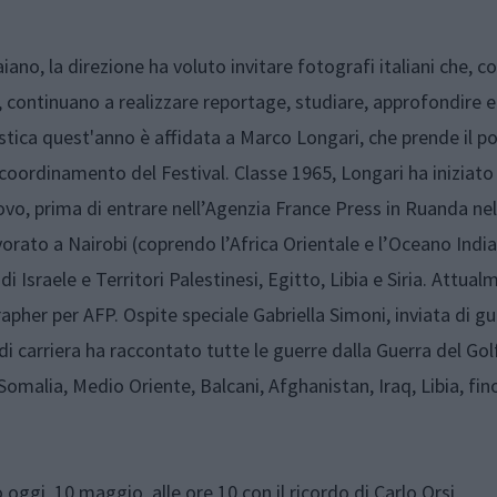
o, la direzione ha voluto invitare fotografi italiani che, c
, continuano a realizzare reportage, studiare, approfondire e
tistica quest'anno è affidata a Marco Longari, che prende il p
coordinamento del Festival. Classe 196
5, Longari ha iniziato
vo, prima di entrare nell’Agenzia France Press in Ruanda nell
orato a Nairobi (coprendo l’Africa Orientale e l’Oceano India
 Israele e Territori Palestinesi, Egitto, Libia e Siria. Attual
er per AFP. Ospite speciale Gabriella Simoni, inviata di gu
di carriera ha raccontato tutte le guerre dalla Guerra del Gol
omalia, Medio Oriente, Balcani, Afghanistan, Iraq, Libia, fino
o oggi, 10 maggio, alle
ore 10
con il ricordo di
Carlo Orsi,