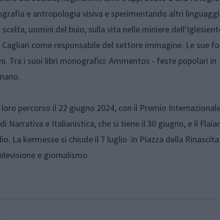
rafia e antropologia visiva e sperimentando altri linguaggi 
celta, uomini del buio, sulla vita nelle miniere dell'Iglesient
i Cagliari come responsabile del settore immagine. Le sue f
i. Tra i suoi libri monografici: Ammentos - feste popolari in
amano.
l loro percorso il 22 giugno 2024, con il Premio Internazional
 Narrativa e Italianistica, che si tiene il 30 giugno, e il Flai
lio. La kermesse si chiude il 7 luglio in Piazza della Rinascita
elevisione e giornalismo.