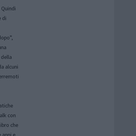
 Quindi
e di
dopo”,
una
 della
da alcuni
terremoti
atiche
talk con
libro che
 anni e