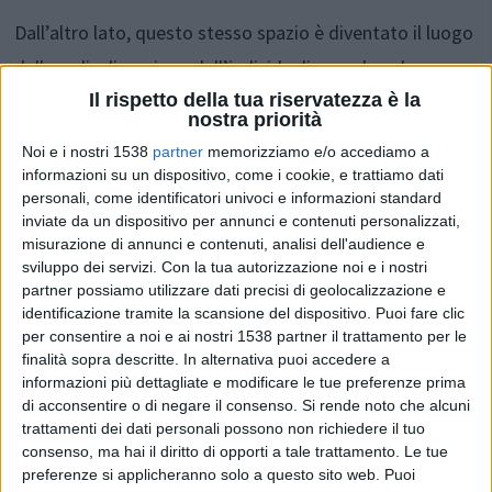
Dall’altro lato, questo stesso spazio è diventato il luogo
della radicalizzazione dell’individualismo, dove le
Il rispetto della tua riservatezza è la
persone cercano spesso nell’altro il proprio “Io”, e
nostra priorità
portano avanti relazioni più per realizzare il proprio Sé
Noi e i nostri 1538
partner
memorizziamo e/o accediamo a
che il rapporto con l’altro. Nelle proprie opere
informazioni su un dispositivo, come i cookie, e trattiamo dati
personali, come identificatori univoci e informazioni standard
sull’Amore, Umberto Galimberti illustra come l’acutezza
inviate da un dispositivo per annunci e contenuti personalizzati,
del pensiero penetri i meandri del sentimento e del
misurazione di annunci e contenuti, analisi dell'audience e
sviluppo dei servizi.
Con la tua autorizzazione noi e i nostri
desiderio, registrando i mutamenti intervenuti nelle
partner possiamo utilizzare dati precisi di geolocalizzazione e
dinamiche dell’attrazione, nel patto con l’amato/a, nei
identificazione tramite la scansione del dispositivo. Puoi fare clic
per consentire a noi e ai nostri 1538 partner il trattamento per le
percorsi del piacere (dall’onanismo alla perversione).
finalità sopra descritte. In alternativa puoi accedere a
Sullo sfondo si muove, come un fantasma,
informazioni più dettagliate e modificare le tue preferenze prima
di acconsentire o di negare il consenso.
Si rende noto che alcuni
continuamente evocato e rimosso, quello che
trattamenti dei dati personali possono non richiedere il tuo
propriamente o impropriamente gli uomini non
consenso, ma hai il diritto di opporti a tale trattamento. Le tue
preferenze si applicheranno solo a questo sito web. Puoi
smettono di chiamare amore.