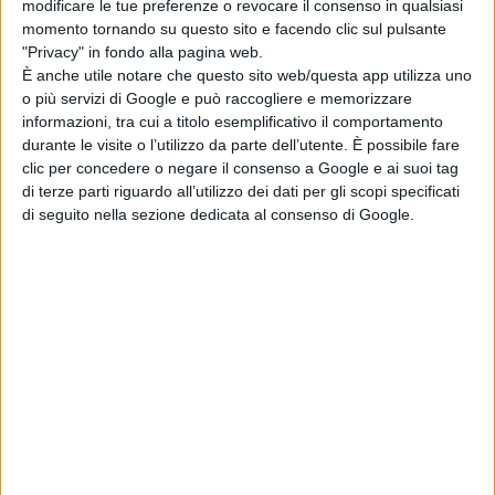
modificare le tue preferenze o revocare il consenso in qualsiasi
momento tornando su questo sito e facendo clic sul pulsante
"Privacy" in fondo alla pagina web.
Il professor Galimberti, filosofo e psicanalista italiano,
È anche utile notare che questo sito web/questa app utilizza uno
o più servizi di Google e può raccogliere e memorizzare
nato a Monza nel 1942, pone al centro dei suoi studi la
informazioni, tra cui a titolo esemplificativo il comportamento
figura dell’uomo, che in una realtà dominata dalla
durante le visite o l’utilizzo da parte dell’utente. È possibile fare
clic per concedere o negare il consenso a Google e ai suoi tag
tecnica, si sente un “mezzo” nell’”universo dei mezzi”,
di terze parti riguardo all’utilizzo dei dati per gli scopi specificati
alla continua ricerca di un senso al suo esistere,
di seguito nella sezione dedicata al consenso di Google.
pervenendo alla conclusione che soltanto attraverso
una “pratica filosofica” l’uomo possa orientarsi nel
mondo della tecnica in cui si trova inserito, gettato e
trovare sollievo al disagio. Nel 1979 vince un concorso
universitario nazionale per professore associato di
filosofia morale. Su proposta di Emanuele Severino, nel
1976 è nominato professore incaricato di antropologia
culturale presso la neonata Facoltà di Lettere e Filosofia