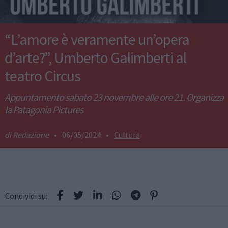
“L’amore è veramente un’opera
d’arte?”, Umberto Galimberti al
teatro Circus
Appuntamento sabato 23 novembre alle ore 21. Organizza
la Patagonia Pictures
Redazione
•
06/05/2024
•
Cultura
Condividi su: