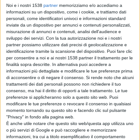
Noi e i nostri 1538
partner
memorizziamo e/o accediamo a
“Identità culturale del nostro tempo”, sono intervenuti il
informazioni su un dispositivo, come i cookie, e trattiamo dati
sindaco di Pescara, Carlo Masci, (il Premio è realizzato
personali, come identificatori univoci e informazioni standard
inviate da un dispositivo per annunci e contenuti personalizzati,
con il patrocinio del Comune di Pescara), l’assessore
misurazione di annunci e contenuti, analisi dell'audience e
comunale alla Cultura, Maria Rita Carota, lo scrittore e
sviluppo dei servizi.
Con la tua autorizzazione noi e i nostri
partner possiamo utilizzare dati precisi di geolocalizzazione e
presidente di giuria, Giovanni D’Alessandro, la scrittrice
identificazione tramite la scansione del dispositivo. Puoi fare clic
Paola Di Biase D’Ilio, ideatrice del concorso insieme a
per consentire a noi e ai nostri 1538 partner il trattamento per le
finalità sopra descritte. In alternativa puoi accedere a
Pierluigi Francini, storico imprenditore pescarese,
informazioni più dettagliate e modificare le tue preferenze prima
titolare dell’azienda D’Amico Parrozzo.
Un successo
di acconsentire o di negare il consenso.
Si rende noto che alcuni
trattamenti dei dati personali possono non richiedere il tuo
annunciato per questa settima edizione, che ha raccolto
consenso, ma hai il diritto di opporti a tale trattamento. Le tue
oltre 150 volumi di saggistica e poesia, arrivati da tutta
preferenze si applicheranno solo a questo sito web. Puoi
modificare le tue preferenze o revocare il consenso in qualsiasi
Italia. A comporre la giuria del Premio, il presidente
momento tornando su questo sito e facendo clic sul pulsante
D’Alessandro e le docenti Paola Di Biase D’Ilio, Diomira
"Privacy" in fondo alla pagina web.
È anche utile notare che questo sito web/questa app utilizza uno
Mambella e Rossella Vlahov.
o più servizi di Google e può raccogliere e memorizzare
informazioni, tra cui a titolo esemplificativo il comportamento