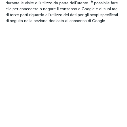
durante le visite o l’utilizzo da parte dell’utente. È possibile fare
Questi i vincitori dell’edizione 2024:
clic per concedere o negare il consenso a Google e ai suoi tag
di terze parti riguardo all’utilizzo dei dati per gli scopi specificati
di seguito nella sezione dedicata al consenso di Google.
-
Sezione Saggistica
:
Gianluca Galotta, Roma, docente
di Filosofia e Storia, per l’opera “Paesofia” - Ed. La
Scuola di Pitagora 2021 (Napoli).
-
Sezione Poesia
:
Federica D’Amato, conservatore
museale presso il Museo Paparella Treccia di Pescara,
per l’opera “La montagna dell’andare” - Ed. Ianieri 2023
(Pescara).
MENZIONI
-
Opera prima
:
Diomira Gattafoni
, docente di Materie