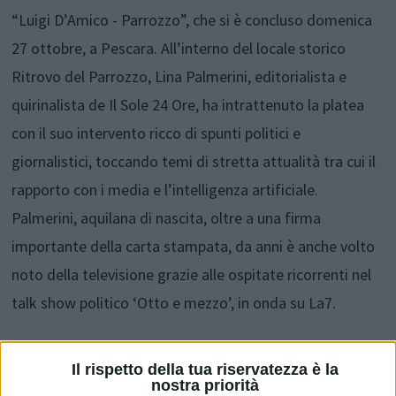
“Luigi D’Amico - Parrozzo”, che si è
concluso domenica
27 ottobre, a Pescara. All’interno del locale storico
Ritrovo del Parrozzo, Lina Palmerini
, editorialista e
quirinalista de Il Sole 24 Ore,
ha intrattenuto la platea
con il suo intervento ricco di spunti politici e
giornalistici, toccando temi di stretta attualità tra cui il
rapporto con i media e l’intelligenza artificiale.
Palmerini, aquilana di nascita, oltre a una firma
importante della carta stampata, da anni è anche volto
noto della televisione grazie alle ospitate ricorrenti nel
talk show politico ‘Otto e mezzo’, in onda su La7.
Tante le personalità di spicco che hanno preso parte
Il rispetto della tua riservatezza è la
nostra priorità
all’evento: oltre alla Palmerini, premiata in
qualità di