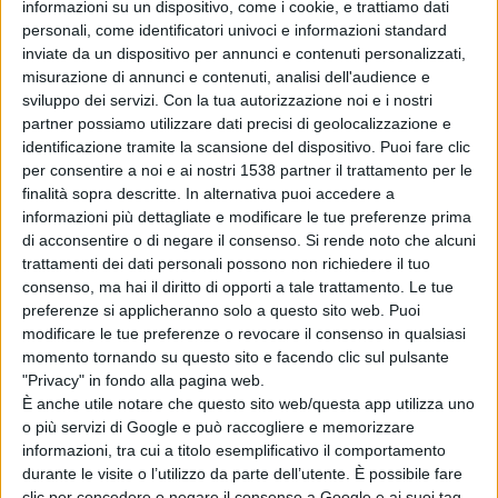
organizzato da Pepsi, Skizzo Smth è salito sul palco del
informazioni su un dispositivo, come i cookie, e trattiamo dati
personali, come identificatori univoci e informazioni standard
forum di Assago assieme a Shade, fred de palma e
inviate da un dispositivo per annunci e contenuti personalizzati,
Clementino.
misurazione di annunci e contenuti, analisi dell'audience e
sviluppo dei servizi.
Con la tua autorizzazione noi e i nostri
partner possiamo utilizzare dati precisi di geolocalizzazione e
Skizzo Smith da 10 anni fa musica hip hop e lo scorso
identificazione tramite la scansione del dispositivo. Puoi fare clic
per consentire a noi e ai nostri 1538 partner il trattamento per le
anno il videoclip di “Nella nostra città“ girato
finalità sopra descritte. In alternativa puoi accedere a
tra Pescara e Milano ha ottenuto oltre centomila
informazioni più dettagliate e modificare le tue preferenze prima
di acconsentire o di negare il consenso.
Si rende noto che alcuni
visualizzazioni.
trattamenti dei dati personali possono non richiedere il tuo
consenso, ma hai il diritto di opporti a tale trattamento. Le tue
preferenze si applicheranno solo a questo sito web. Puoi
Lingua affilata e rime taglienti invece nel suo penultimo
modificare le tue preferenze o revocare il consenso in qualsiasi
lavoro pubblicato due mesi fa, 16 BARE. Una combo di
momento tornando su questo sito e facendo clic sul pulsante
"Privacy" in fondo alla pagina web.
tecnica e flow. Utilizzata se vogliamo, in modo ironico
È anche utile notare che questo sito web/questa app utilizza uno
per commentare le nuove leve della trap mad in Italy.
o più servizi di Google e può raccogliere e memorizzare
informazioni, tra cui a titolo esemplificativo il comportamento
durante le visite o l’utilizzo da parte dell’utente. È possibile fare
clic per concedere o negare il consenso a Google e ai suoi tag