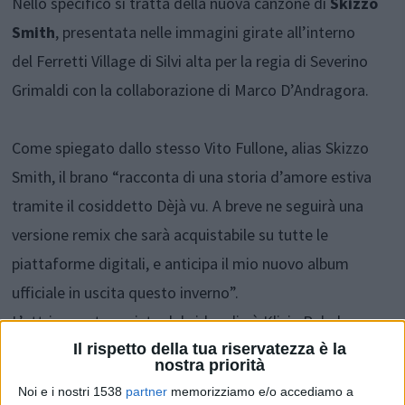
Nello specifico si tratta della nuova canzone di
Skizzo
Smith
, presentata nelle immagini girate all’interno
del Ferretti Village di Silvi alta per la regia di Severino
Grimaldi con la collaborazione di Marco D’Andragora.
Come spiegato dallo stesso Vito Fullone, alias Skizzo
Smith, il brano “racconta di una storia d’amore estiva
tramite il cosiddetto Dèjà vu. A breve ne seguirà una
versione remix che sarà acquistabile su tutte le
piattaforme digitali, e anticipa il mio nuovo album
ufficiale in uscita questo inverno”.
L’attrice protagonista del videoclip è Klizia Rehab.
Il rispetto della tua riservatezza è la
nostra priorità
Qualche anno fa, dopo la vittoria in un contest
Noi e i nostri 1538
partner
memorizziamo e/o accediamo a