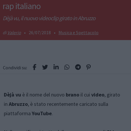
rap italiano
Dèjà vu, il nuovo videoclip girato in Abruzzo
Valerio
•
26/07/2018
•
Musica e Spettacolo
Condividi su:
Dèjà vu
è il nome del nuovo
brano
il cui
video
, girato
in
Abruzzo
, è stato recentemente caricato sulla
piattaforma
YouTube
.