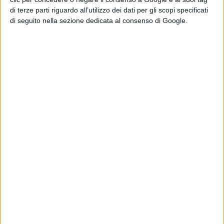
di terze parti riguardo all’utilizzo dei dati per gli scopi specificati
di seguito nella sezione dedicata al consenso di Google.
Di seguito il nuovo ed ultimo videoclip Dèjà vu,
pubblicato qualche giorno fa: