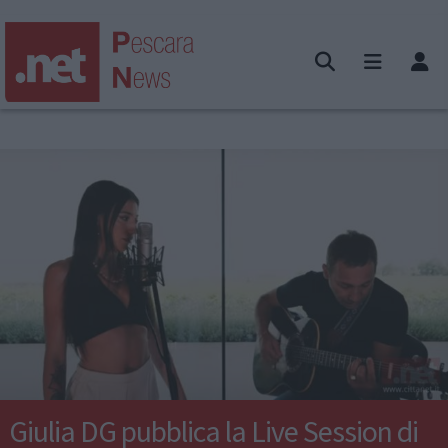
Giulia DG pubblica la Live Session di