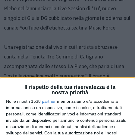
Plebe nell'annunciare la Live Session di ‘Tu’, nuovo
singolo di Giulia DG pubblicato nella giornata odierna sul
canale YouTube dell'etichetta teatina Music Force.
Una registrazione dal vivo in cui l'artista abruzzese
canta nella Tenuta Tre Gemme di Catignano
accompagnata dallo stesso La Plebe, che parla di una
“installazione live molto suggestiva”. Il brano è
disponibile anche su Spotify, Amazon Music, iTunes e
Il rispetto della tua riservatezza è la
nostra priorità
Tidal.
Noi e i nostri 1538
partner
memorizziamo e/o accediamo a
informazioni su un dispositivo, come i cookie, e trattiamo dati
Sabato 9 novembre la presentazione ufficiale con un
personali, come identificatori univoci e informazioni standard
inviate da un dispositivo per annunci e contenuti personalizzati,
concerto unplugged dalle ore 22 nel Bagno Borgonico
misurazione di annunci e contenuti, analisi dell'audience e
(Museo delle Genti d’Abruzzo) all'interno di “Round
sviluppo dei servizi.
Con la tua autorizzazione noi e i nostri