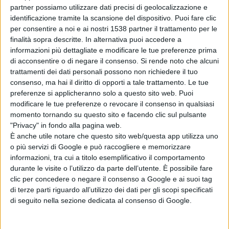
partner possiamo utilizzare dati precisi di geolocalizzazione e
Midnight”, rassegna di Adrimusic prevista in occasione
identificazione tramite la scansione del dispositivo. Puoi fare clic
del Fla - Festival di Libri e Altrecose.
per consentire a noi e ai nostri 1538 partner il trattamento per le
finalità sopra descritte. In alternativa puoi accedere a
informazioni più dettagliate e modificare le tue preferenze prima
di acconsentire o di negare il consenso.
Si rende noto che alcuni
trattamenti dei dati personali possono non richiedere il tuo
consenso, ma hai il diritto di opporti a tale trattamento. Le tue
preferenze si applicheranno solo a questo sito web. Puoi
modificare le tue preferenze o revocare il consenso in qualsiasi
momento tornando su questo sito e facendo clic sul pulsante
"Privacy" in fondo alla pagina web.
È anche utile notare che questo sito web/questa app utilizza uno
o più servizi di Google e può raccogliere e memorizzare
informazioni, tra cui a titolo esemplificativo il comportamento
durante le visite o l’utilizzo da parte dell’utente. È possibile fare
clic per concedere o negare il consenso a Google e ai suoi tag
di terze parti riguardo all’utilizzo dei dati per gli scopi specificati
Condividi su:
di seguito nella sezione dedicata al consenso di Google.