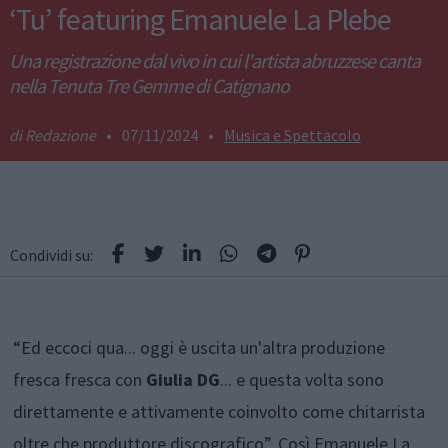
‘Tu’ featuring Emanuele La Plebe
Una registrazione dal vivo in cui l'artista abruzzese canta
nella Tenuta Tre Gemme di Catignano
Redazione
•
07/11/2024
•
Musica e Spettacolo
Condividi su:
“Ed eccoci qua... oggi è uscita un'altra produzione
fresca fresca con
Giulia DG
... e questa volta sono
direttamente e attivamente coinvolto come chitarrista
oltre che produttore discografico”. Così Emanuele La