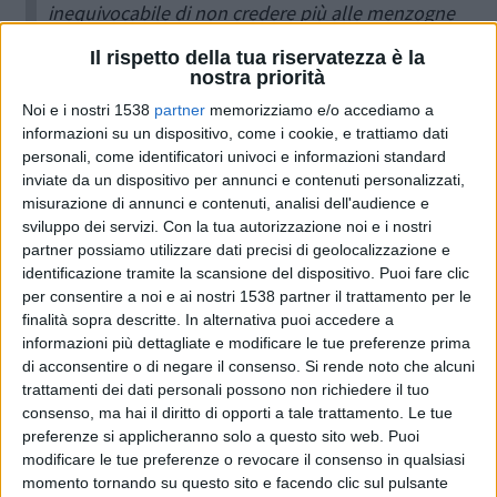
inequivocabile di non credere più alle menzogne
del Governo Renzi. Una cosa è chiara –
ha detto
Il rispetto della tua riservatezza è la
nostra priorità
il Capogruppo Fi Sospiri -
: quell’iniziativa
Noi e i nostri 1538
partner
memorizziamo e/o accediamo a
referendaria sarà deleteria per il sistema
informazioni su un dispositivo, come i cookie, e trattiamo dati
democratico del paese stesso. Noi non siamo
personali, come identificatori univoci e informazioni standard
inviate da un dispositivo per annunci e contenuti personalizzati,
contro la riforma, l’avevamo proposta nel 2006 e
misurazione di annunci e contenuti, analisi dell'audience e
con un analogo referendum ci è stata bocciata.
sviluppo dei servizi.
Con la tua autorizzazione noi e i nostri
partner possiamo utilizzare dati precisi di geolocalizzazione e
Noi chiedevamo veramente la riduzione dei
identificazione tramite la scansione del dispositivo. Puoi fare clic
Parlamentari di Camera e Senato del 20 per
per consentire a noi e ai nostri 1538 partner il trattamento per le
finalità sopra descritte. In alternativa puoi accedere a
cento, l’elezione diretta del Presidente della
informazioni più dettagliate e modificare le tue preferenze prima
Repubblica e una Repubblica equilibrata. Renzi
di acconsentire o di negare il consenso.
Si rende noto che alcuni
trattamenti dei dati personali possono non richiedere il tuo
propone invece un Parlamento con due Camere,
consenso, ma hai il diritto di opporti a tale trattamento. Le tue
dunque non è vero che taglierà il Senato come
preferenze si applicheranno solo a questo sito web. Puoi
modificare le tue preferenze o revocare il consenso in qualsiasi
continua a voler far credere, piuttosto il Senato
momento tornando su questo sito e facendo clic sul pulsante