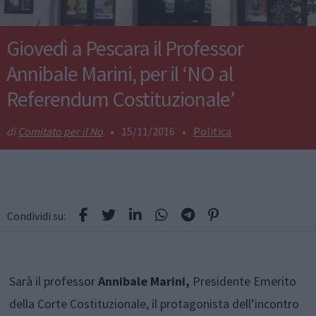
Giovedì a Pescara il Professor
Annibale Marini, per il ‘NO al
Referendum Costituzionale’
Comitato per il No
•
15/11/2016
•
Politica
Condividi su:
Sarà il professor
Annibale Marini,
Presidente Emerito
della Corte Costituzionale, il protagonista dell’incontro