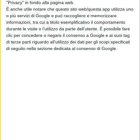
"Privacy" in fondo alla pagina web.
sarà trasformato in un Ente di secondo livello,
È anche utile notare che questo sito web/questa app utilizza uno
senza ridurne i costi, e tagliando però la
o più servizi di Google e può raccogliere e memorizzare
informazioni, tra cui a titolo esemplificativo il comportamento
possibilità degli italiani di eleggere i Senatori
durante le visite o l’utilizzo da parte dell’utente. È possibile fare
che, se passasse la riforma-Renzi, verranno eletti
clic per concedere o negare il consenso a Google e ai suoi tag
di terze parti riguardo all’utilizzo dei dati per gli scopi specificati
dai Consigli regionali e dai sindaci, ovvero
di seguito nella sezione dedicata al consenso di Google.
saranno le segreterie di partito a decidere chi ci
va e chi no. I Senatori non percepiranno le
indennità del Parlamento, ma comunque se
saranno sindaci saranno comunque retribuiti
dall’Ente di provenienza, dunque si taglia solo la
possibilità e il potere dei cittadini di scegliersi i
propri rappresentanti al Governo. Poi, con la
Riforma-Renzi il Presidente non sarà eletto dal
popolo, ma paradossalmente avrà più potere e