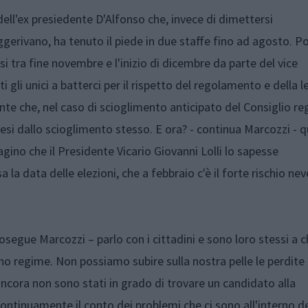
ell'ex presiedente D'Alfonso che, invece di dimettersi
erivano, ha tenuto il piede in due staffe fino ad agosto. Po
esi tra fine novembre e l'inizio di dicembre da parte del vice
i gli unici a batterci per il rispetto del regolamento e della 
e che, nel caso di scioglimento anticipato del Consiglio reg
mesi dallo scioglimento stesso. E ora? - continua Marcozzi - 
gino che il Presidente Vicario Giovanni Lolli lo sapesse
a data delle elezioni, che a febbraio c'è il forte rischio nev
rosegue Marcozzi – parlo con i cittadini e sono loro stessi a 
no regime. Non possiamo subire sulla nostra pelle le perdite 
ncora non sono stati in grado di trovare un candidato alla
ontinuamente il conto dei problemi che ci sono all'interno de