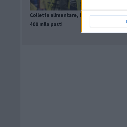
Colletta alimentare, in Abruzzo donati q
400 mila pasti