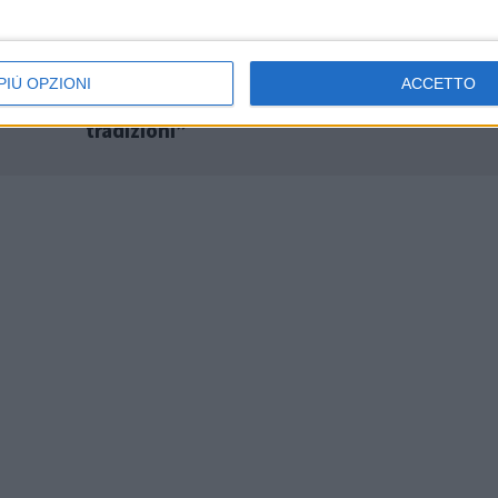
uasi
A Lettomanoppello torna il 'Natale... in paes
PIÙ OPZIONI
ACCETTO
“Un’occasione per valorizzare le nostre
tradizioni”