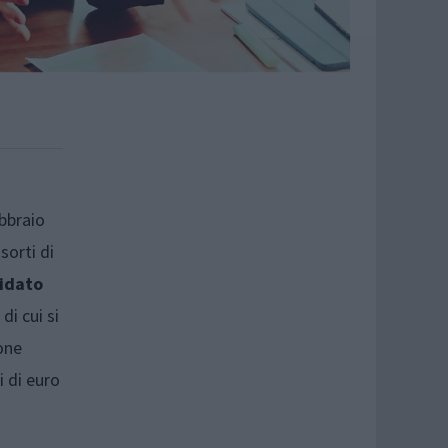
ebbraio
sorti di
didato
 di cui si
one
i di euro