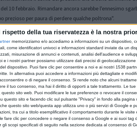
ida del 10 febbraio. Rimandare ancora sarebbe l'ennesimo sgar
po prezioso per paura di perdere qualche poltrona".
l rispetto della tua riservatezza è la nostra prior
artner
memorizziamo e/o accediamo a informazioni su un dispositivo, c
ali, come identificatori univoci e informazioni standard inviate da un di
zzati, misurazione di annunci e contenuti, analisi dell'audience e svilupp
i e i nostri partner possiamo utilizzare dati precisi di geolocalizzazione 
del dispositivo. Puoi fare clic per consentire a noi e ai nostri 1538 partn
critte. In alternativa puoi accedere a informazioni più dettagliate e modif
acconsentire o di negare il consenso.
Si rende noto che alcuni trattamen
e il tuo consenso, ma hai il diritto di opporti a tale trattamento. Le tue
Articolo precedente
 questo sito web. Puoi modificare le tue preferenze o revocare il conse
questo sito e facendo clic sul pulsante "Privacy" in fondo alla pagina
 che questo sito web/questa app utilizza uno o più servizi di Google e p
oni, tra cui a titolo esemplificativo il comportamento durante le visite o
ile fare clic per concedere o negare il consenso a Google e ai suoi tag d
per gli scopi specificati di seguito nella sezione dedicata al consenso di 