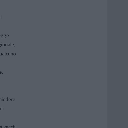
i
legge
ionale,
qualcuno
e,
chiedere
di
i vecchi