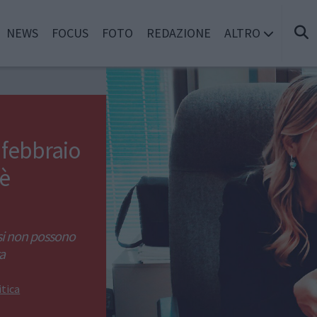
NEWS
FOCUS
FOTO
REDAZIONE
ALTRO
0 febbraio
 è
esi non possono
a
itica