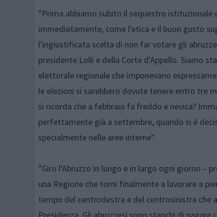
"Prima abbiamo subito il sequestro istituzionale d
immediatamente, come l'etica e il buon gusto sugg
l'ingiustificata scelta di non far votare gli abruzz
presidente Lolli e della Corte d'Appello. Siamo stat
elettorale regionale che imponevano espressament
le elezioni si sarebbero dovute tenere entro tre 
si ricorda che a febbraio fa freddo e nevica? Imma
perfettamente già a settembre, quando si è decisa l
specialmente nelle aree interne".
"Giro l'Abruzzo in lungo e in largo ogni giorno – p
una Regione che torni finalmente a lavorare a pie
tempo del centrodestra e del centrosinistra che a
Presidenza. Gli abruzzesi sono stanchi di pagare c