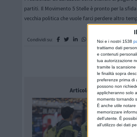
partiti. Il Movimento 5 Stelle è pronto per la sf
vecchia politica che vuole farci perdere altro tem
I
Condividi su:
Noi e i nostri 1538
p
trattiamo dati person
e contenuti personali
tua autorizzazione no
tramite la scansione 
le finalità sopra des
preferenze prima di 
possono non richieder
Articolo successivo
applicheranno solo a
momento tornando su 
È anche utile notare
memorizzare informazi
dell’utente. È possib
all’utilizzo dei dati 