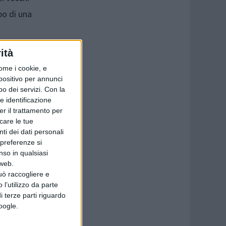
bo di una
ità
ome i cookie, e
spositivo per annunci
o dei servizi.
Con la
e identificazione
er il trattamento per
icare le tue
ti dei dati personali
 preferenze si
nso in qualsiasi
 web.
uò raccogliere e
 l’utilizzo da parte
i terze parti riguardo
Google.