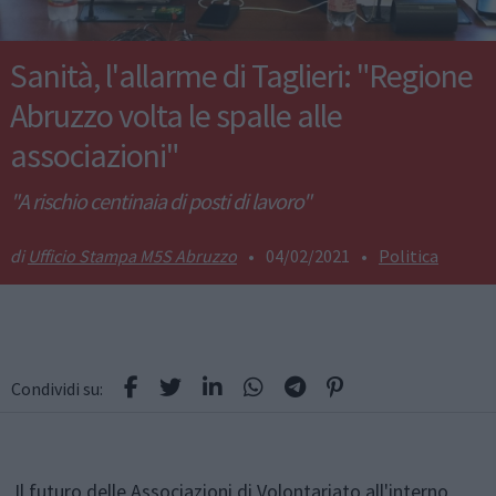
Sanità, l'allarme di Taglieri: "Regione
Abruzzo volta le spalle alle
associazioni"
"A rischio centinaia di posti di lavoro"
Ufficio Stampa M5S Abruzzo
•
04/02/2021
•
Politica
Condividi su:
Il futuro delle Associazioni di Volontariato all'interno