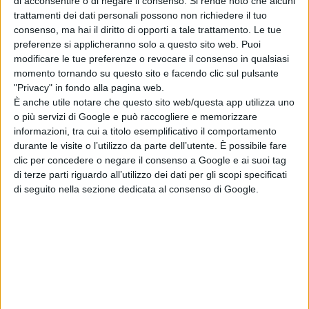
di acconsentire o di negare il consenso.
Si rende noto che alcuni
logico aspettarsi un intervento da parte della
trattamenti dei dati personali possono non richiedere il tuo
consenso, ma hai il diritto di opporti a tale trattamento. Le tue
Giunta Marsilio che andasse a sanare questa
preferenze si applicheranno solo a questo sito web. Puoi
modificare le tue preferenze o revocare il consenso in qualsiasi
ingiustizia. In vari incontri avuti con le parti,
momento tornando su questo sito e facendo clic sul pulsante
l'Assessore Verì aveva perfino dato rassicurazioni
"Privacy" in fondo alla pagina web.
È anche utile notare che questo sito web/questa app utilizza uno
in tal senso, dimostrandosi, a parole, disposta a
o più servizi di Google e può raccogliere e memorizzare
intervenire di conseguenza. Ma, ancora una
informazioni, tra cui a titolo esemplificativo il comportamento
durante le visite o l’utilizzo da parte dell’utente. È possibile fare
volta, dobbiamo riscontrare che con questo
clic per concedere o negare il consenso a Google e ai suoi tag
centrodestra alle parole non corrispondano ai
di terze parti riguardo all’utilizzo dei dati per gli scopi specificati
di seguito nella sezione dedicata al consenso di Google.
fatti".
"Il momento in cui la beffa è stata servita ha una
data precisa – ricostruiscono –, il 28 gennaio
2021. Con la delibera 160 del Direttore Generale
della Asl 01 Roberto Testa, i cui contenuti sono