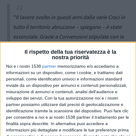
"Il lavoro svolto in questi anni dalle varie Croci in
tutto il territorio abruzzese – spiegano – è stato
essenziale. Grazie a Convenzioni stipulate con le
Asl, queste Associazioni hanno garantito il
Il rispetto della tua riservatezza è la
regolare svolgimento di attività quali Urgenza ed
nostra priorità
Emergenza Sanitaria 118, Postazioni H12 e H24
Noi e i nostri 1538
partner
memorizziamo e/o accediamo a
informazioni su un dispositivo, come i cookie, e trattiamo dati
dislocate sul territorio, servizi di trasporti
personali, come identificatori univoci e informazioni standard
interospedalieri e territoriali programmati.
inviate da un dispositivo per annunci e contenuti personalizzati,
misurazione di annunci e contenuti, analisi dell'audience e
Tuttavia, in molte occasioni, gli accordi stipulati
sviluppo dei servizi.
Con la tua autorizzazione noi e i nostri
alla base dei rapporti lavorativi partivano da
partner possiamo utilizzare dati precisi di geolocalizzazione e
identificazione tramite la scansione del dispositivo. Puoi fare clic
prezzi più bassi rispetto alle tabelle ministeriali.
per consentire a noi e ai nostri 1538 partner il trattamento per le
Dopo anni di straordinario impegno sul territorio,
finalità sopra descritte. In alternativa puoi accedere a
informazioni più dettagliate e modificare le tue preferenze prima
culminato con la crisi pandemica, sarebbe stato