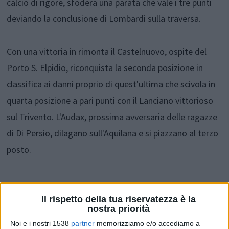
calcio di rigore, sfodera una parata che vale i tre punti
deviando la conclusione di Lombardi sulla traversa.
Con una vittoria in rimonta il Castelnuovo, ospite del
Porto S. Elpidio, riconquista la seconda posizione in
classifica ai danni proprio di quest'ultima che scivola in
quarta posizione a pari punti con il Lanciano vittorioso
sul Trivento. L'Audax, prossima avversaria delle ragazze
di Di Persio, dilagano sull'Aquilana e si piazzano al terzo
posto.
Il rispetto della tua riservatezza è la
nostra priorità
Il MATCH.
Entrambe le squadre partono subito con la
Noi e i nostri 1538
partner
memorizziamo e/o accediamo a