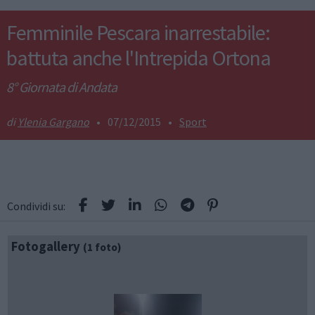
Femminile Pescara inarrestabile:
battuta anche l'Intrepida Ortona
8° Giornata di Andata
Ylenia Gargano
•
07/12/2015
•
Sport
Condividi su:
Fotogallery
(1 foto)