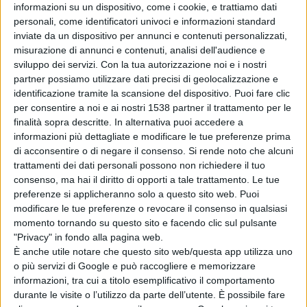
voglia di vincere. All'occasione di Primi, che si vede
informazioni su un dispositivo, come i cookie, e trattiamo dati
personali, come identificatori univoci e informazioni standard
murata la propria conclusione da un presunto fallo di
inviate da un dispositivo per annunci e contenuti personalizzati,
mano dal limite dell'area, risponde D'Annibballe ma
misurazione di annunci e contenuti, analisi dell'audience e
sviluppo dei servizi.
Con la tua autorizzazione noi e i nostri
Evangelista si fa trovare subito pronta.
partner possiamo utilizzare dati precisi di geolocalizzazione e
identificazione tramite la scansione del dispositivo. Puoi fare clic
per consentire a noi e ai nostri 1538 partner il trattamento per le
Al minuto 7 Primi lancia
Cialfi che controlla palla, si
finalità sopra descritte. In alternativa puoi accedere a
invola verso la porta, scarta il portiere e viene
informazioni più dettagliate e modificare le tue preferenze prima
di acconsentire o di negare il consenso.
Si rende noto che alcuni
atterrata, rigore ed ammonizione.
E' sempre la
trattamenti dei dati personali possono non richiedere il tuo
numero 10 a posizionarsi sul dischetto, ma il suo
consenso, ma hai il diritto di opporti a tale trattamento. Le tue
preferenze si applicheranno solo a questo sito web. Puoi
rasoterra risulta troppo angolato e il risultato rimane
modificare le tue preferenze o revocare il consenso in qualsiasi
fermo sullo 0-0.
momento tornando su questo sito e facendo clic sul pulsante
"Privacy" in fondo alla pagina web.
È anche utile notare che questo sito web/questa app utilizza uno
Alla punizione di Longo, su cui Di Battista prova la girata
o più servizi di Google e può raccogliere e memorizzare
informazioni, tra cui a titolo esemplificativo il comportamento
ma risulta troppo debole, ribatte, sempre su punizione,
durante le visite o l’utilizzo da parte dell’utente. È possibile fare