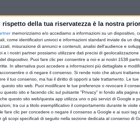
l rispetto della tua riservatezza è la nostra prior
artner
memorizziamo e/o accediamo a informazioni su un dispositivo, c
ali, come identificatori univoci e informazioni standard inviate da un di
zzati, misurazione di annunci e contenuti, analisi dell'audience e svilupp
i e i nostri partner possiamo utilizzare dati precisi di geolocalizzazione 
del dispositivo. Puoi fare clic per consentire a noi e ai nostri 1538 partn
critte. In alternativa puoi accedere a informazioni più dettagliate e modif
acconsentire o di negare il consenso.
Si rende noto che alcuni trattamen
Articolo precedente
e il tuo consenso, ma hai il diritto di opporti a tale trattamento. Le tue
 questo sito web. Puoi modificare le tue preferenze o revocare il conse
questo sito e facendo clic sul pulsante "Privacy" in fondo alla pagina
 che questo sito web/questa app utilizza uno o più servizi di Google e p
oni, tra cui a titolo esemplificativo il comportamento durante le visite o
ile fare clic per concedere o negare il consenso a Google e ai suoi tag d
per gli scopi specificati di seguito nella sezione dedicata al consenso di 
senza
Galleria I Pianacci, a Montesilvano l'assesso