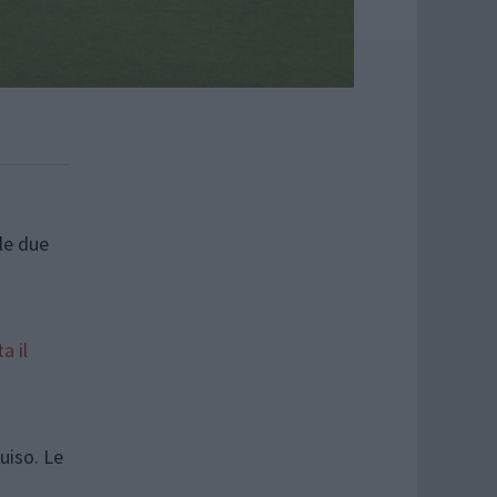
 le due
a il
Luiso. Le