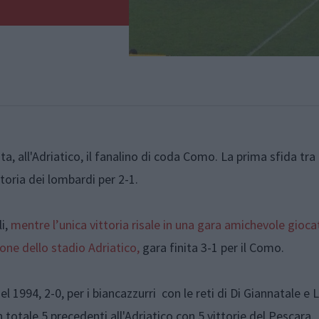
ta, all'Adriatico, il fanalino di coda Como. La prima sfida tra
toria dei lombardi per 2-1.
li,
mentre l’unica vittoria risale in una gara amichevole giocat
one dello stadio Adriatico,
gara finita 3-1 per il Como.
el 1994, 2-0, per i biancazzurri con le reti di Di Giannatale e 
 totale 5 precedenti all'Adriatico con 5 vittorie del Pescara.