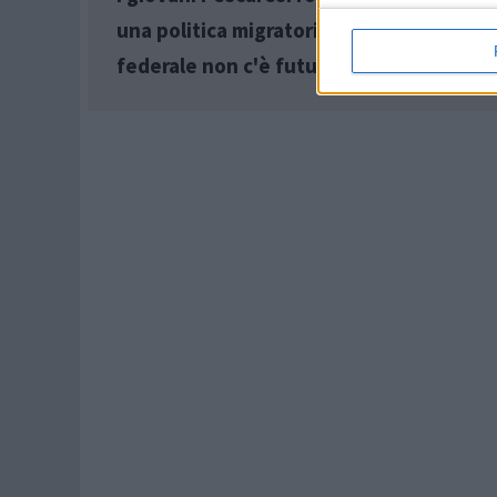
una politica migratoria umana ed un' Eu
federale non c'è futuro