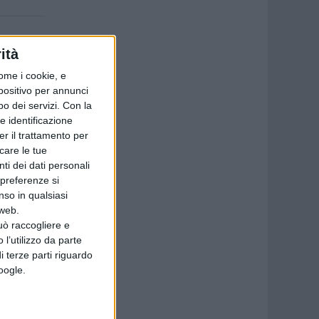
ità
ome i cookie, e
spositivo per annunci
o dei servizi.
Con la
e identificazione
er il trattamento per
icare le tue
ti dei dati personali
 preferenze si
nso in qualsiasi
 web.
uò raccogliere e
 l’utilizzo da parte
i terze parti riguardo
Google.
re