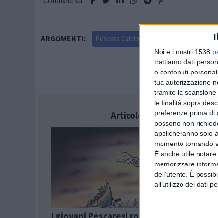
Condividi su:
I
ARGOMENTI:
Pescara Calcio
Serie B 2015-2016
Noi e i nostri 1538
p
trattiamo dati person
e contenuti personali
tua autorizzazione no
tramite la scansione 
le finalità sopra des
preferenze prima di 
Articolo successivo
possono non richieder
applicheranno solo a
momento tornando su 
È anche utile notare
memorizzare informazi
dell’utente. È possib
all’utilizzo dei dati 
I giovani Pescaresi rompono il silenzio: 