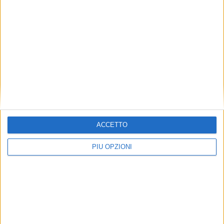
INTREPIDA ORTONA - VIRTUS LANCIANO 1924 CF
Condividi su:
ARGOMENTI:
ASD Femminile Pescara
calcio femminile
ACCETTO
PIÙ OPZIONI
Articolo successivo