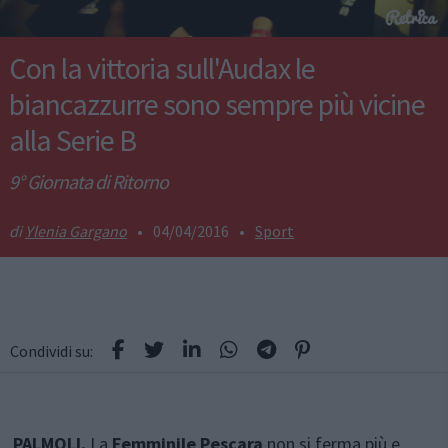
Con la vittoria sull'Audax le
biancazzurre sono sempre più vicine
alla Serie B
9° Giornata di Ritorno
Ylenia Gargano
•
04/04/2016
•
Sport
Condividi su:
PALMOLI.
La
Femminile Pescara
non si ferma più e