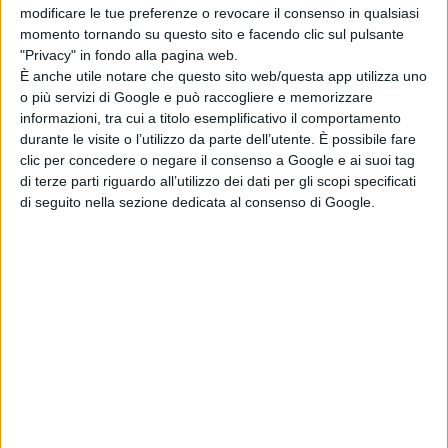
modificare le tue preferenze o revocare il consenso in qualsiasi
momento tornando su questo sito e facendo clic sul pulsante
"Privacy" in fondo alla pagina web.
Il Pescara è intenzionato a vincere e ci prova prima con
È anche utile notare che questo sito web/questa app utilizza uno
Lazzari, che da solo l'illusione del gol, e poi
con Cialfi,
o più servizi di Google e può raccogliere e memorizzare
informazioni, tra cui a titolo esemplificativo il comportamento
imbeccata magistralmente da Fiorenza, la quale
durante le visite o l’utilizzo da parte dell’utente. È possibile fare
colpisce prima la traversa e poi si riavventa sul
clic per concedere o negare il consenso a Google e ai suoi tag
di terze parti riguardo all’utilizzo dei dati per gli scopi specificati
pallone e lo scaraventa in rete
.
di seguito nella sezione dedicata al consenso di Google.
L'Audax non è da meno e non si arrende nemmeno nei
minuti di recupero dove
rischia di trovare il pareggio
con Cerrone ma Zullo gli chiude la porta e fissa il
risultato sull'1-2.