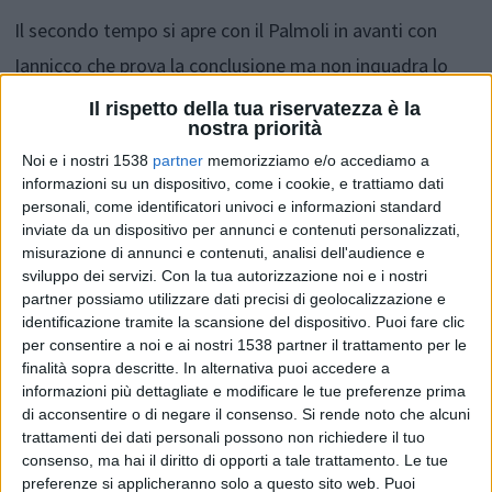
Il secondo tempo si apre con il Palmoli in avanti con
Iannicco che prova la conclusione ma non inquadra lo
specchio della porta.
Il rispetto della tua riservatezza è la
nostra priorità
Noi e i nostri 1538
partner
memorizziamo e/o accediamo a
Risponde subito il Pescara con
Eugeni che sguscia tra
informazioni su un dispositivo, come i cookie, e trattiamo dati
le maglie della difesa avversaria e trafigge
personali, come identificatori univoci e informazioni standard
inviate da un dispositivo per annunci e contenuti personalizzati,
D'Onofrio
per il vantaggio biancazzurro.
misurazione di annunci e contenuti, analisi dell'audience e
sviluppo dei servizi.
Con la tua autorizzazione noi e i nostri
partner possiamo utilizzare dati precisi di geolocalizzazione e
Dopo aver sciupato una ghiotta occasione per il
identificazione tramite la scansione del dispositivo. Puoi fare clic
raddoppio è l'Audax a trovare la via del gol. Zullo vola e
per consentire a noi e ai nostri 1538 partner il trattamento per le
finalità sopra descritte. In alternativa puoi accedere a
devia in angolo un insidioso tiro di Iannicco ma, sugli
informazioni più dettagliate e modificare le tue preferenze prima
sviluppi dello stesso, complice un'incomprensione tra
di acconsentire o di negare il consenso.
Si rende noto che alcuni
trattamenti dei dati personali possono non richiedere il tuo
portiere e difensori,
ne approfitta Savelli per
consenso, ma hai il diritto di opporti a tale trattamento. Le tue
rimettere il punteggio in parità.
preferenze si applicheranno solo a questo sito web. Puoi