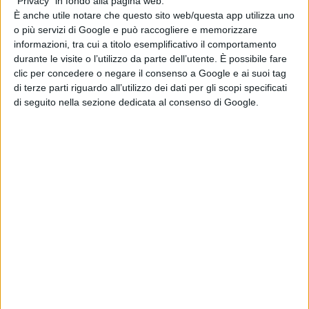
"Privacy" in fondo alla pagina web.
nel Futsal femminile con il Salinis, suggellata dallo
È anche utile notare che questo sito web/questa app utilizza uno
Scudetto vinto nella stagione 2018/2019″.
o più servizi di Google e può raccogliere e memorizzare
informazioni, tra cui a titolo esemplificativo il comportamento
durante le visite o l’utilizzo da parte dell’utente. È possibile fare
Le prime parole del neo ct azzurro: “
Ricoprire questo
clic per concedere o negare il consenso a Google e ai suoi tag
di terze parti riguardo all’utilizzo dei dati per gli scopi specificati
ruolo è un grande onore e una grande responsabilità,
di seguito nella sezione dedicata al consenso di Google.
nella speranza che la Nazionale possa fare da traino a
tutto il movimento
. E’ bello rappresentare la categoria
dei tecnici italiani, una categoria top a livello mondiale.
Mi vanto di essere partito dal basso e di aver allenato a
tutti i livelli, ho iniziato a 27 anni in C2, ho fatto
esperienza con le giovanili e con il calcio a cinque
femminile, cercando di dare a me stesso una
formazione multidisciplinare, anche attraverso la
conoscenza di altri sport come il basket”. Ricama le