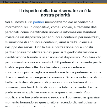
Unigross
. E in
Abruzzo
vanta esperienze e vittorie
significative al timone del
club
Il rispetto della tua riservatezza è la
nostra priorità
nerazzurro
della
famiglia Barbarossa.
Pugliese, 43
Noi e i nostri 1538
partner
memorizziamo e/o accediamo a
anni da compiere nel prossimo mese di novembre,
informazioni su un dispositivo, come i cookie, e trattiamo dati
personali, come identificatori univoci e informazioni standard
Bellarte prende il posto di
Alessio Musti
, assumendo la
inviate da un dispositivo per annunci e contenuti personalizzati,
guida della Nazionale “dopo
un’esperienza
misurazione di annunci e contenuti, analisi dell'audience e
sviluppo dei servizi.
Con la tua autorizzazione noi e i nostri
ventennale da tecnico
– si legge nella nota
partner possiamo utilizzare dati precisi di geolocalizzazione e
della
Divisione Calcio a 5
– sulle panchine di Ruvo,
identificazione tramite la scansione del dispositivo. Puoi fare clic
per consentire a noi e ai nostri 1538 partner il trattamento per le
Modugno, Acqua&Sapone – con cui nel 2014 ha vinto
finalità sopra descritte. In alternativa puoi accedere a
una Coppa Italia e una Supercoppa italiana – e Real Rieti.
informazioni più dettagliate e modificare le tue preferenze prima
di acconsentire o di negare il consenso.
Si rende noto che alcuni
Nel 2017 ha guidato i belgi dell’Halle-Gooik,
trattamenti dei dati personali possono non richiedere il tuo
conquistando Scudetto, Supercoppa di Belgio e Coppa
consenso, ma hai il diritto di opporti a tale trattamento. Le tue
preferenze si applicheranno solo a questo sito web. Puoi
del Benelux e venendo eletto dalla federazione belga
modificare le tue preferenze o revocare il consenso in qualsiasi
miglior allenatore dell’anno. Per lui anche un’esperienza
momento tornando su questo sito e facendo clic sul pulsante