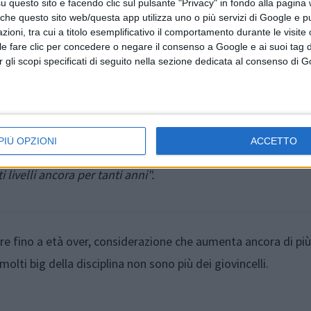
questo sito e facendo clic sul pulsante "Privacy" in fondo alla pagina
 che questo sito web/questa app utilizza uno o più servizi di Google e p
oni, tra cui a titolo esemplificativo il comportamento durante le visite o
ile fare clic per concedere o negare il consenso a Google e ai suoi tag d
per gli scopi specificati di seguito nella sezione dedicata al consenso di 
 ancora oggi pratico come allenamento un paio di volte la
PIÙ OPZIONI
ACCETTO
ifica con l'allenamento di pickleball. In questa maniera, mi
 livelli ancora per tanti anni".
icare fino a età over, considerazione che aumenta ancora di più
molti big della disciplina non sono più dei giovincelli.