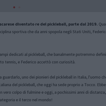
scarese diventato re del pickleball, parte dal 2019.
Qua
iplina sportiva che da anni spopola negli Stati Uniti, Federic
campi dedicati al pickleball, che banalmente potremmo defin
o tennis, e Federico accettò con curiosità.
guardarlo, uno dei pionieri del pickleball in Italia, l'uomo ch
taliana del pickleball, che oggi ha sede proprio a Tocco. Ebbe
 vero colpo di fulmine e oggi, a pochissimi anni di distanza, 
categoria e il terzo nel mondo!