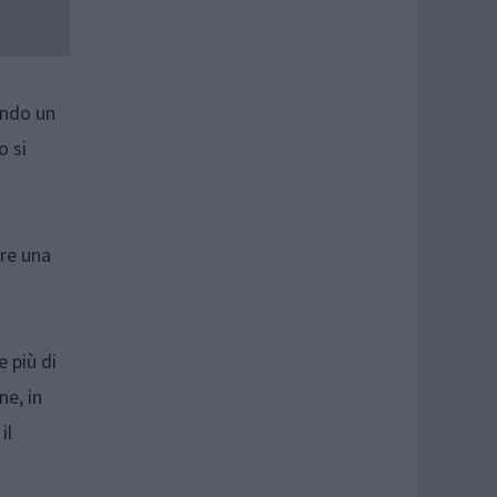
ndo un
o si
ire una
e più di
ne, in
il