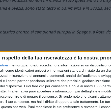
e, però l'entusiasmo non mi manca e solo quest'anno ho dis
ania e Svezia, sono stato terzo in Danimarca e in Scozia, se
antastico bronzo ai campionati europei in Spagna, a Rota vic
l rispetto della tua riservatezza è la nostra prior
 di Pasquali al gioco del pickleball:
artner
memorizziamo e/o accediamo a informazioni su un dispositivo, c
ali, come identificatori univoci e informazioni standard inviate da un di
zzati, misurazione di annunci e contenuti, analisi dell'audience e svilupp
i e i nostri partner possiamo utilizzare dati precisi di geolocalizzazione 
 vincere una medaglia (il bronzo) in un torneo internazional
del dispositivo. Puoi fare clic per consentire a noi e ai nostri 1538 partn
critte. In alternativa puoi accedere a informazioni più dettagliate e modif
eball da appena un paio di mesi!"
acconsentire o di negare il consenso.
Si rende noto che alcuni trattamen
e il tuo consenso, ma hai il diritto di opporti a tale trattamento. Le tue
 questo sito web. Puoi modificare le tue preferenze o revocare il conse