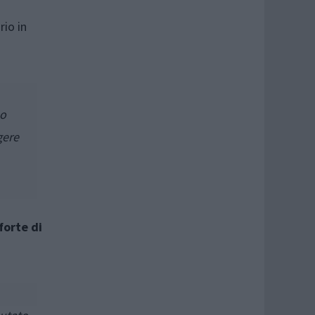
rio in
po
gere
forte di