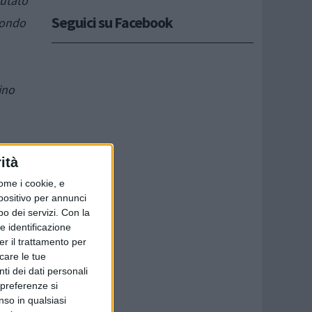
putato
Seguici su Facebook
condo
ino
ità
ome i cookie, e
spositivo per annunci
o dei servizi.
Con la
e identificazione
e, in
er il trattamento per
icare le tue
ti dei dati personali
 preferenze si
nso in qualsiasi