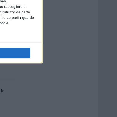
 web.
uò raccogliere e
 l’utilizzo da parte
i terze parti riguardo
Google.
xando
 la