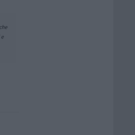
 che
 e