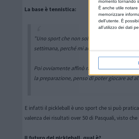
momento tornando su 
È anche utile notare
La base è tennistica:
memorizzare informazi
dell’utente. È possib
all’utilizzo dei dati 
"Uno sport che non solo non rinnego, ma che
settimana, perché mi aiuta nel fare fondo.
Poi ovviamente affinò rapidità e tecnica spec
la preparazione, penso di poter giocare ad alti
E infatti il pickleball è uno sport che si può prat
valenza dei risultati over 50 di Pasquali, visto che 
Il futuro del pickleball, qual è?