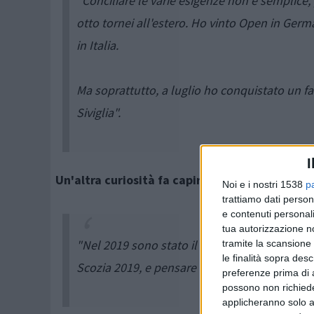
"Conciliare le varie esigenze non è semplic
otto tornei all'estero. Ho vinto Open in Germ
in Italia.
Ma soprattutto, a luglio ho conquistato un f
Siviglia".
I
Un'altra curiosità fa capire la predisposizione
Noi e i nostri 1538
p
trattiamo dati person
e contenuti personali
tua autorizzazione no
"Nel 2019 sono stato il primo italiano uomo a
tramite la scansione 
le finalità sopra des
Scozia 2019, e pensare che praticavo il pickl
preferenze prima di 
possono non richieder
applicheranno solo a