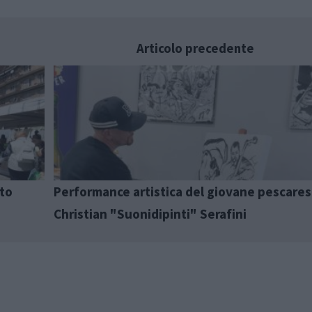
Articolo precedente
sto
Performance artistica del giovane pescare
Christian "Suonidipinti" Serafini