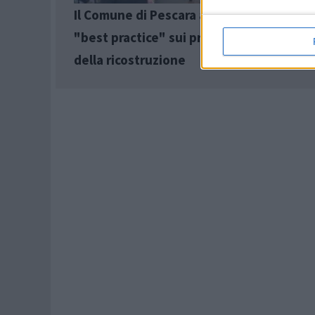
Il Comune di Pescara a Kiev per esportar
"best practice" sui progetti europei in v
della ricostruzione