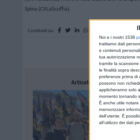
Spina (CVLaScuffia).
I
Condividi su:
Noi e i nostri 1538
p
trattiamo dati person
e contenuti personali
tua autorizzazione no
tramite la scansione 
le finalità sopra des
preferenze prima di 
Articolo successivo
possono non richieder
applicheranno solo a
momento tornando su 
È anche utile notare
memorizzare informazi
dell’utente. È possib
all’utilizzo dei dati 