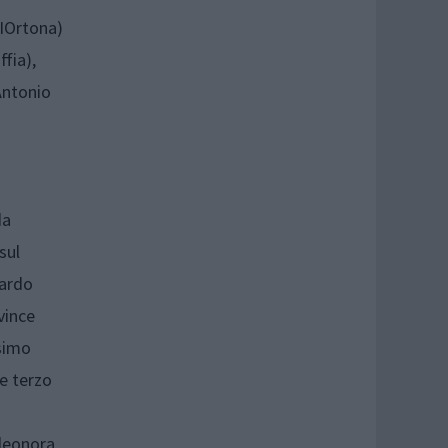
NIOrtona)
fia),
Antonio
da
sul
oardo
vince
ssimo
e terzo
Eleonora