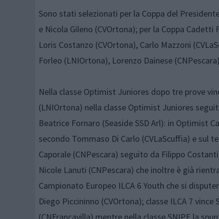
Sono stati selezionati per la Coppa del Preside
e Nicola Gileno (CVOrtona); per la Coppa Cadetti
Loris Costanzo (CVOrtona), Carlo Mazzoni (CVLaSc
Forleo (LNIOrtona), Lorenzo Dainese (CNPescara) 
Nella classe Optimist Juniores dopo tre prove vi
(LNIOrtona) nella classe Optimist Juniores seguit
Beatrice Fornaro (Seaside SSD Arl): in Optimist C
secondo Tommaso Di Carlo (CVLaScuffia) e sul ter
Caporale (CNPescara) seguito da Filippo Costanti
Nicole Lanuti (CNPescara) che inoltre è già rientra
Campionato Europeo ILCA 6 Youth che si disputerà
Diego Piccininno (CVOrtona); classe ILCA 7 vince 
(CNFrancavilla) mentre nella classe SNIPE la spu