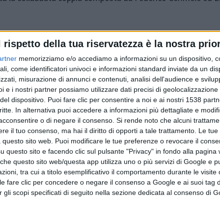
l rispetto della tua riservatezza è la nostra prior
artner
memorizziamo e/o accediamo a informazioni su un dispositivo, c
ali, come identificatori univoci e informazioni standard inviate da un di
zzati, misurazione di annunci e contenuti, analisi dell'audience e svilupp
i e i nostri partner possiamo utilizzare dati precisi di geolocalizzazione 
del dispositivo. Puoi fare clic per consentire a noi e ai nostri 1538 partn
critte. In alternativa puoi accedere a informazioni più dettagliate e modif
acconsentire o di negare il consenso.
Si rende noto che alcuni trattamen
Articolo precedente
e il tuo consenso, ma hai il diritto di opporti a tale trattamento. Le tue
 questo sito web. Puoi modificare le tue preferenze o revocare il conse
questo sito e facendo clic sul pulsante "Privacy" in fondo alla pagina
 che questo sito web/questa app utilizza uno o più servizi di Google e p
oni, tra cui a titolo esemplificativo il comportamento durante le visite o
ile fare clic per concedere o negare il consenso a Google e ai suoi tag d
per gli scopi specificati di seguito nella sezione dedicata al consenso di 