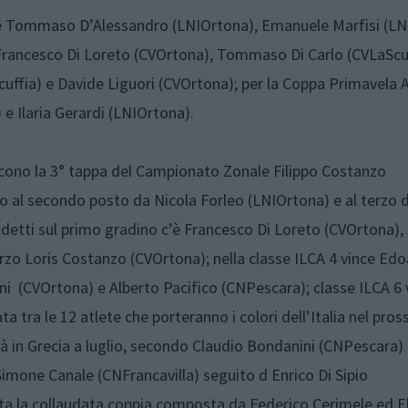
nte Tommaso D’Alessandro (LNIOrtona), Emanuele Marfisi (L
 Francesco Di Loreto (CVOrtona), Tommaso Di Carlo (CVLaScuf
uffia) e Davide Liguori (CVOrtona); per la Coppa Primavela 
e Ilaria Gerardi (LNIOrtona).
ncono la 3° tappa del Campionato Zonale Filippo Costanzo
o al secondo posto da Nicola Forleo (LNIOrtona) e al terzo 
adetti sul primo gradino c’è Francesco Di Loreto (CVOrtona), 
zo Loris Costanzo (CVOrtona); nella classe ILCA 4 vince Ed
ni (CVOrtona) e Alberto Pacifico (CNPescara); classe ILCA 6 
ta tra le 12 atlete che porteranno i colori dell’Italia nel pro
 in Grecia a luglio, secondo Claudio Bondanini (CNPescara) 
Simone Canale (CNFrancavilla) seguito d Enrico Di Sipio
nta la collaudata coppia composta da Federico Cerimele ed 