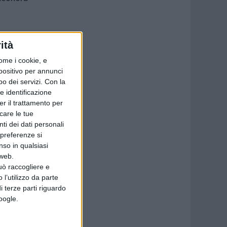
ità
ome i cookie, e
spositivo per annunci
o dei servizi.
Con la
e identificazione
er il trattamento per
icare le tue
ti dei dati personali
 preferenze si
nso in qualsiasi
 web.
uò raccogliere e
 l’utilizzo da parte
i terze parti riguardo
Google.