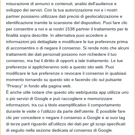
misurazione di annunci e contenuti, analisi dell'audience e
sviluppo dei servizi.
Con la tua autorizzazione noi e i nostri
Nel
pantheon
mediterraneo, il solstizio estivo è il regno
partner possiamo utilizzare dati precisi di geolocalizzazione e
delle divinità solari:
Apollo
con la sua lira d’oro e il carro
identificazione tramite la scansione del dispositivo. Puoi fare clic
per consentire a noi e ai nostri 1538 partner il trattamento per le
che attraversa il cielo;
Helios
, l’inflessibile testimone;
finalità sopra descritte. In alternativa puoi accedere a
informazioni più dettagliate e modificare le tue preferenze prima
Horus
, occhio solare e custode della giustizia. Anche
di acconsentire o di negare il consenso.
Si rende noto che alcuni
Eracle
, eroe della forza luminosa, nasce secondo alcuni
trattamenti dei dati personali possono non richiedere il tuo
consenso, ma hai il diritto di opporti a tale trattamento. Le tue
miti alla fine di giugno, come incarnazione del Sole nel
preferenze si applicheranno solo a questo sito web. Puoi
mondo umano. Nel
cristianesimo
,
la luce si fa
modificare le tue preferenze o revocare il consenso in qualsiasi
momento tornando su questo sito e facendo clic sul pulsante
persona in Giovanni Battista
, precursore e testimone.
"Privacy" in fondo alla pagina web.
La sua
nascita, il 24 giugno
, segna un punto
È anche utile notare che questo sito web/questa app utilizza uno
o più servizi di Google e può raccogliere e memorizzare
simmetrico rispetto al Natale di Cristo, nato nel cuore
informazioni, tra cui a titolo esemplificativo il comportamento
del buio. Giovanni
“deve diminuire”
, come la luce che da
durante le visite o l’utilizzo da parte dell’utente. È possibile fare
clic per concedere o negare il consenso a Google e ai suoi tag
qui in poi declina (Gv 3,30).
Cristo,
lux mundi
, raccoglie
di terze parti riguardo all’utilizzo dei dati per gli scopi specificati
l’eredità delle divinità solari, sublimandola: non più
di seguito nella sezione dedicata al consenso di Google.