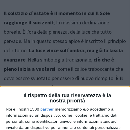
Il solstizio d’estate è il momento in cui il Sole
raggiunge il suo zenit
, la massima declinazione
boreale. È l’ora della pienezza, della luce che tutto
pervade. Ma in questo stesso apice è inscritto il principio
del ritorno.
La luce vince sull’ombra, ma già la lascia
avanzare
. Nella simbologia tradizionale,
ciò che è
pieno inizia a vuotarsi
: come il calice traboccante che
deve essere svuotato per essere di nuovo riempito.
È il
tempo della maturità
, dell’oro che splende ma non
Il rispetto della tua riservatezza è la
abbaglia più: tempo della saggezza, della misura dopo
nostra priorità
l’espansione.
Noi e i nostri 1538
partner
memorizziamo e/o accediamo a
informazioni su un dispositivo, come i cookie, e trattiamo dati
personali, come identificatori univoci e informazioni standard
2. Mitologie della luce: da Apollo a Cristo
inviate da un dispositivo per annunci e contenuti personalizzati,