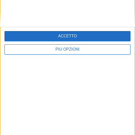
Pescara: le foto della processione di
ACCETTO
Sant'Andrea 2015
FOTO
PIÙ OPZIONI