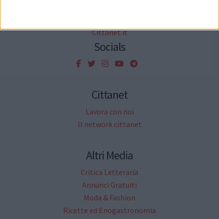
Petizioni
Necrologi
Cittanet.it
Socials
Cittanet
Lavora con noi
Il network cittanet
Altri Media
Critica Letteraria
Annunci Gratuiti
Moda & Fashion
Ricette ed Enogastronomia