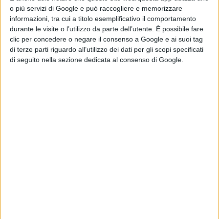
18 del 21 marzo nella Sala Flaiano dove ci saranno
o più servizi di Google e può raccogliere e memorizzare
complessivamente 96 foto di grande formato divisi per
informazioni, tra cui a titolo esemplificativo il comportamento
durante le visite o l’utilizzo da parte dell’utente. È possibile fare
tematiche, ogni circolo ha infatti scelto un tema
clic per concedere o negare il consenso a Google e ai suoi tag
fotografico sviluppato dai propri soci, ovvero:
di terze parti riguardo all’utilizzo dei dati per gli scopi specificati
di seguito nella sezione dedicata al consenso di Google.
l’Associazione Aspherya-Cultura e Dintorni allestirà 16
foto, formato 40x60 centimetri, sul tema ‘Figura
ambientata’; Aternum Fotoamatori Abruzzesi, 16 foto
formato 40x60 centimetri, sul tema ‘Street
Photography’; La Genziana 16 foto formato 40x60
centimetri sul tema ‘Urban safari’; il Fotoclub
Macrocosmo 16 foto formato 40x60 centimetri sul
tema ‘Macrofotografia’; Scatti e Cultura 12 foto
formato 40x60 centimetri sul tema ‘Paesaggio urbano’;
l’Associazione Scrivere con la Luce allestirà 20 foto