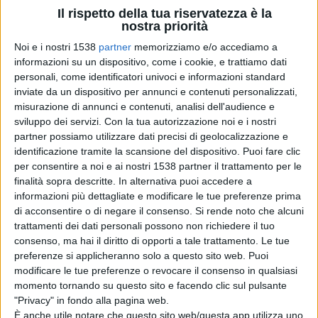
Servizio
Enrica Di Paolo
e dei rappresentanti delle 6
Il rispetto della tua riservatezza è la
associazioni fotografiche, ovvero Aspherya-Cultura &
nostra priorità
Dintorni, Aternum Fotoamatori Abruzzesi, La Genziana,
Noi e i nostri 1538
partner
memorizziamo e/o accediamo a
informazioni su un dispositivo, come i cookie, e trattiamo dati
Fotoclub Macrocosmo, Scatti e Cultura e Scrivere con la
personali, come identificatori univoci e informazioni standard
Luce.
inviate da un dispositivo per annunci e contenuti personalizzati,
misurazione di annunci e contenuti, analisi dell'audience e
sviluppo dei servizi.
Con la tua autorizzazione noi e i nostri
“Quello che prenderà il via il prossimo giovedì 21 marzo
partner possiamo utilizzare dati precisi di geolocalizzazione e
identificazione tramite la scansione del dispositivo. Puoi fare clic
sarà in assoluto il primo FotoFestival ideato e realizzato
per consentire a noi e ai nostri 1538 partner il trattamento per le
a Pescara – ha sottolineato l’assessore Carota – Una
finalità sopra descritte. In alternativa puoi accedere a
informazioni più dettagliate e modificare le tue preferenze prima
manifestazione con la quale siamo riusciti a mettere in
di acconsentire o di negare il consenso.
Si rende noto che alcuni
rete le associazioni più presenti del settore della
trattamenti dei dati personali possono non richiedere il tuo
consenso, ma hai il diritto di opporti a tale trattamento. Le tue
fotografia”.
preferenze si applicheranno solo a questo sito web. Puoi
modificare le tue preferenze o revocare il consenso in qualsiasi
momento tornando su questo sito e facendo clic sul pulsante
L’apertura del Pescara Foto Festival è prevista per le ore
"Privacy" in fondo alla pagina web.
È anche utile notare che questo sito web/questa app utilizza uno