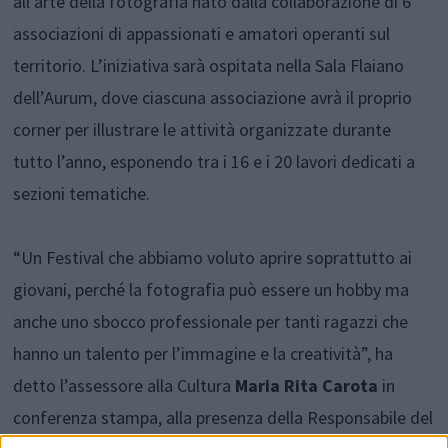
all’arte della fotografia nato dalla collaborazione di 6
associazioni di appassionati e amatori operanti sul
territorio. L’iniziativa sarà ospitata nella Sala Flaiano
dell’Aurum, dove ciascuna associazione avrà il proprio
corner per illustrare le attività organizzate durante
tutto l’anno, esponendo tra i 16 e i 20 lavori dedicati a
sezioni tematiche.
“Un Festival che abbiamo voluto aprire soprattutto ai
giovani, perché la fotografia può essere un hobby ma
anche uno sbocco professionale per tanti ragazzi che
hanno un talento per l’immagine e la creatività”, ha
detto l’assessore alla Cultura
Maria Rita Carota
in
conferenza stampa, alla presenza della Responsabile del