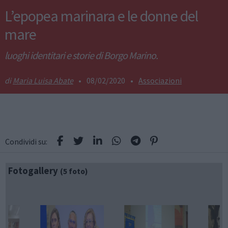
L’epopea marinara e le donne del
mare
luoghi identitari e storie di Borgo Marino.
Maria Luisa Abate
•
08/02/2020
•
Associazioni
Condividi su:
Fotogallery
(5 foto)