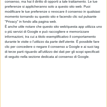
consenso, ma hai il diritto di opporti a tale trattamento. Le tue
Abbiamo voluto parlare delle donne del mare perché
preferenze si applicheranno solo a questo sito web. Puoi
l’acqua è simbolo della donna come fonte generatrice di
modificare le tue preferenze o revocare il consenso in qualsiasi
momento tornando su questo sito e facendo clic sul pulsante
vita e nutrimento. L’incontro odierno è stato
"Privacy" in fondo alla pagina web.
È anche utile notare che questo sito web/questa app utilizza uno
programmato in collaborazione anche con FAI con la
o più servizi di Google e può raccogliere e memorizzare
presenza di Rosaria Morra vice presidente interregionale
informazioni, tra cui a titolo esemplificativo il comportamento
durante le visite o l’utilizzo da parte dell’utente. È possibile fare
FAI Abruzzo e Molise che con il lavoro della sua
clic per concedere o negare il consenso a Google e ai suoi tag
delegazione ha svolto un lavoro di ricerca con in nostri
di terze parti riguardo all’utilizzo dei dati per gli scopi specificati
di seguito nella sezione dedicata al consenso di Google.
ragazzi che devono essere consapevoli e conoscere il
territorio dove abitano. Inoltre importante è stata la
fattiva collaborazione della scuola con i docenti e i
ragazzi che si sono profusi in un’impegnata ricerca delle
ricette del mare che sono poi state stampate in un
piccolo opuscolo”.