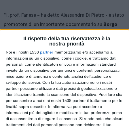
“Il prof. Fanese – ha detto Alessandra Di Pietro - è stato
promotore di un importante documentario su
Borgo
Marino nel cuore
che racconta frammenti di vita
Il rispetto della tua riservatezza è la
attraverso foto, filmati, testimonianze e racconti
nostra priorità
attuali. Vincenzo Olivieri, veterinario direttore scientifico
Noi e i nostri 1538
partner
memorizziamo e/o accediamo a
informazioni su un dispositivo, come i cookie, e trattiamo dati
museo del Mare e del centro recupero cetacei di
personali, come identificatori univoci e informazioni standard
Pescara, accademico della cucina italiana delegazione di
inviate da un dispositivo per annunci e contenuti personalizzati,
misurazione di annunci e contenuti, analisi dell'audience e
Pescara Aternum, appassionato di cultura gastronomica
sviluppo dei servizi.
Con la tua autorizzazione noi e i nostri
e tradizionale e studioso delle nuove specie di pesci che
partner possiamo utilizzare dati precisi di geolocalizzazione e
identificazione tramite la scansione del dispositivo. Puoi fare clic
si sono recentemente riprodotti nel mare Adriatico.
per consentire a noi e ai nostri 1538 partner il trattamento per le
Anna Rachele, figura straordinaria di donna del mare,
finalità sopra descritte. In alternativa puoi accedere a
informazioni più dettagliate e modificare le tue preferenze prima
che oggi festeggi il suo 86° compleanno, racconterà un
di acconsentire o di negare il consenso.
Si rende noto che alcuni
universo femminile particolare e appassionante.
trattamenti dei dati personali possono non richiedere il tuo