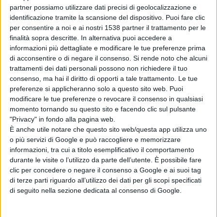
partner possiamo utilizzare dati precisi di geolocalizzazione e
identificazione tramite la scansione del dispositivo. Puoi fare clic
Non conoscendo, al momento, il numero di
per consentire a noi e ai nostri 1538 partner il trattamento per le
finalità sopra descritte. In alternativa puoi accedere a
lavoratori aderenti allo sciopero, non è possibile
informazioni più dettagliate e modificare le tue preferenze prima
di acconsentire o di negare il consenso.
Si rende noto che alcuni
garantire - per le sopra menzionate giornate
trattamenti dei dati personali possono non richiedere il tuo
- tutti i servizi ordinariamente previsti."
consenso, ma hai il diritto di opporti a tale trattamento. Le tue
preferenze si applicheranno solo a questo sito web. Puoi
modificare le tue preferenze o revocare il consenso in qualsiasi
momento tornando su questo sito e facendo clic sul pulsante
"Privacy" in fondo alla pagina web.
Condividi su:
È anche utile notare che questo sito web/questa app utilizza uno
o più servizi di Google e può raccogliere e memorizzare
informazioni, tra cui a titolo esemplificativo il comportamento
durante le visite o l’utilizzo da parte dell’utente. È possibile fare
ARGOMENTI:
Attiva
sciopero
clic per concedere o negare il consenso a Google e ai suoi tag
di terze parti riguardo all’utilizzo dei dati per gli scopi specificati
di seguito nella sezione dedicata al consenso di Google.