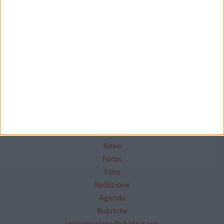
Seguici su Facebook
Mappa del sito
News
Focus
Foto
Redazione
Agenda
Rubriche
Informazione Pubblicitaria