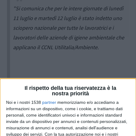
"Si comunica che per le intere giornate di lunedì
11 luglio e martedì 12 luglio è stato indetto uno
sciopero nazionale per tutte le lavoratrici e i
lavoratori delle aziende di igiene ambientale che
applicano il CCNL Utilitalia/Ambiente.
ATTIVA S.P.A. ha programmato lo svolgimento
Il rispetto della tua riservatezza è la
nostra priorità
dei servizi minimi previsti dalla legge 146/90
Noi e i nostri 1538
partner
memorizziamo e/o accediamo a
e
ss.mm
. e dall'accordo nazionale di settore del
informazioni su un dispositivo, come i cookie, e trattiamo dati
1 marzo 2001.
personali, come identificatori univoci e informazioni standard
inviate da un dispositivo per annunci e contenuti personalizzati,
misurazione di annunci e contenuti, analisi dell'audience e
sviluppo dei servizi.
Con la tua autorizzazione noi e i nostri