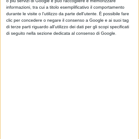
o più servizi di Google e può raccogliere e memorizzare
informazioni, tra cui a titolo esemplificativo il comportamento
partire dall’istituzione del garante dei detenuti e di
durante le visite o l’utilizzo da parte dell’utente. È possibile fare
una seria politica dell’accoglienza e
clic per concedere o negare il consenso a Google e ai suoi tag
di terze parti riguardo all’utilizzo dei dati per gli scopi specificati
dell’integrazione. Paola Natalicchio, già sindaco di
di seguito nella sezione dedicata al consenso di Google.
Molfetta ed esponente della segreteria nazionale
con deleghe all’Ambiente e territorio riprendendo i
vari spunti emersi dal dibattito ha rilanciato le
potenzialità del progetto politico di Sinistra italiana
come perno dell’ambizioso progetto di quarto polo
autonomo ed alternativo alle destre, al PD e al
Movimento5Stelle.
Il congresso si è chiuso con l’elezione
dell’assemblea regionale composta da 61 membri e
del coordinatore regionale Daniele Licheri, 38 anni di