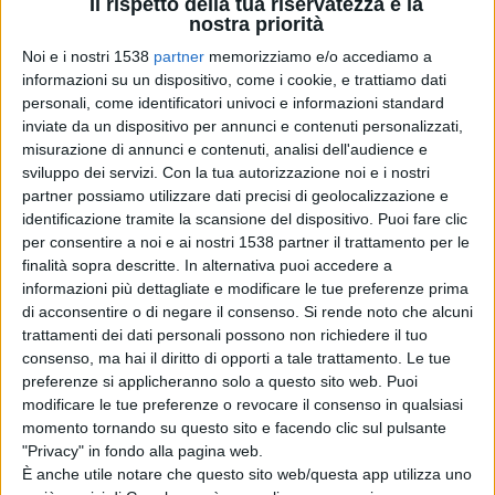
Il rispetto della tua riservatezza è la
nostra priorità
amministratori si è concentrato sulla necessità di
Noi e i nostri 1538
partner
memorizziamo e/o accediamo a
dotarsi di un’organizzazione capillare in grado di
informazioni su un dispositivo, come i cookie, e trattiamo dati
radicare una sinistra utile per l’Abruzzo individuando
personali, come identificatori univoci e informazioni standard
inviate da un dispositivo per annunci e contenuti personalizzati,
alcune priorità programmatiche su cui costruire
misurazione di annunci e contenuti, analisi dell'audience e
vertenzialità, iniziative e consenso, racchiuse nel
sviluppo dei servizi.
Con la tua autorizzazione noi e i nostri
partner possiamo utilizzare dati precisi di geolocalizzazione e
documento politico conclusivo: dall’emergenza
identificazione tramite la scansione del dispositivo. Puoi fare clic
occupazione e condizioni di lavoro fino ai temi della
per consentire a noi e ai nostri 1538 partner il trattamento per le
finalità sopra descritte. In alternativa puoi accedere a
ricostruzione e dell’abbandono delle aree interne
informazioni più dettagliate e modificare le tue preferenze prima
di acconsentire o di negare il consenso.
Si rende noto che alcuni
passando per il capitolo sanità con l’opposizione
trattamenti dei dati personali possono non richiedere il tuo
ferma al project financing e il rilancio di una difesa e
consenso, ma hai il diritto di opporti a tale trattamento. Le tue
preferenze si applicheranno solo a questo sito web. Puoi
tutela del diritto alla salute, le vertenze ambientali
modificare le tue preferenze o revocare il consenso in qualsiasi
come luoghi di conflitto e la messa in sicurezza del
momento tornando su questo sito e facendo clic sul pulsante
"Privacy" in fondo alla pagina web.
territorio come l’unica grande opera pubblica che
È anche utile notare che questo sito web/questa app utilizza uno
serve all’Abruzzo e all’Italia, le battaglie di civiltà a