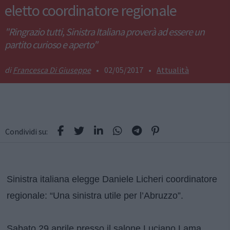
eletto coordinatore regionale
"Ringrazio tutti, Sinistra Italiana proverà ad essere un
partito curioso e aperto"
Francesca Di Giuseppe
•
02/05/2017
•
Attualità
Condividi su:
Sinistra italiana elegge Daniele Licheri coordinatore
regionale: “Una sinistra utile per l’Abruzzo”.
Sabato 29 aprile presso il salone Luciano Lama