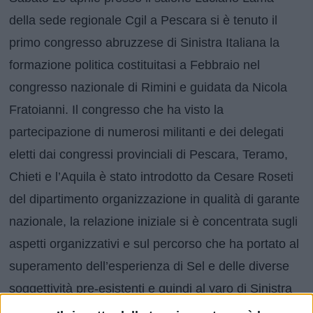
della sede regionale Cgil a Pescara si è tenuto il
primo congresso abruzzese di Sinistra Italiana la
formazione politica costituitasi a Febbraio nel
congresso nazionale di Rimini e guidata da Nicola
Fratoianni. Il congresso che ha visto la
partecipazione di numerosi militanti e dei delegati
eletti dai congressi provinciali di Pescara, Teramo,
Chieti e l’Aquila è stato introdotto da Cesare Roseti
del dipartimento organizzazione in qualità di garante
nazionale, la relazione iniziale si è concentrata sugli
aspetti organizzativi e sul percorso che ha portato al
superamento dell’esperienza di Sel e delle diverse
soggettività pre-esistenti e quindi al varo di Sinistra
italiana. Il dibattito con gli interventi dei militanti ed