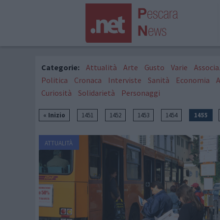
Categorie:
Attualità
Arte
Gusto
Varie
Associa
Politica
Cronaca
Interviste
Sanità
Economia
Curiosità
Solidarietà
Personaggi
« Inizio
1451
1452
1453
1454
1455
ATTUALITÀ