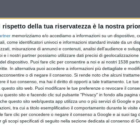
l rispetto della tua riservatezza è la nostra prior
artner
memorizziamo e/o accediamo a informazioni su un dispositivo, c
ali, come identificatori univoci e informazioni standard inviate da un di
zzati, misurazione di annunci e contenuti, analisi dell'audience e svilupp
i e i nostri partner possiamo utilizzare dati precisi di geolocalizzazione 
del dispositivo. Puoi fare clic per consentire a noi e ai nostri 1538 partn
critte. In alternativa puoi accedere a informazioni più dettagliate e modif
acconsentire o di negare il consenso.
Si rende noto che alcuni trattamen
e il tuo consenso, ma hai il diritto di opporti a tale trattamento. Le tue
 questo sito web. Puoi modificare le tue preferenze o revocare il conse
questo sito e facendo clic sul pulsante "Privacy" in fondo alla pagina
 che questo sito web/questa app utilizza uno o più servizi di Google e p
oni, tra cui a titolo esemplificativo il comportamento durante le visite o
ile fare clic per concedere o negare il consenso a Google e ai suoi tag d
per gli scopi specificati di seguito nella sezione dedicata al consenso di 
ATTUALITÀ