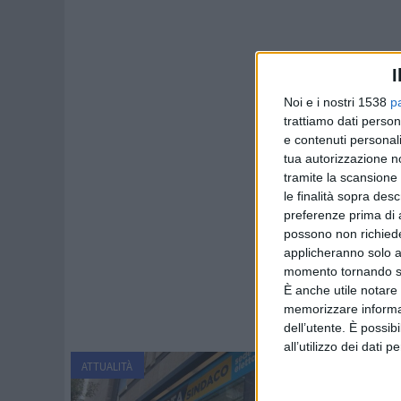
I
Noi e i nostri 1538
p
trattiamo dati person
e contenuti personali
tua autorizzazione no
tramite la scansione 
le finalità sopra des
preferenze prima di 
possono non richieder
applicheranno solo a
momento tornando su 
È anche utile notare
memorizzare informazi
dell’utente. È possib
all’utilizzo dei dati 
ATTUALITÀ