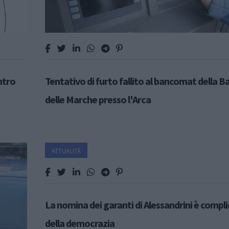
ntro
Tentativo di furto fallito al bancomat della B
delle Marche presso l'Arca
ATTUALITÀ
La nomina dei garanti di Alessandrini è compl
della democrazia