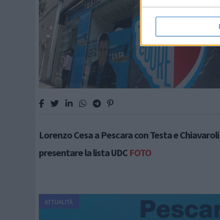
Lorenzo Cesa a Pescara con Testa e Chiavaroli
presentare la lista UDC
FOTO
ATTUALITÀ