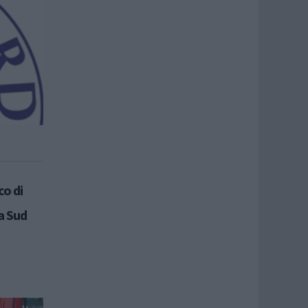
co di
a Sud