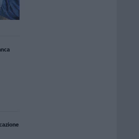
anca
icazione