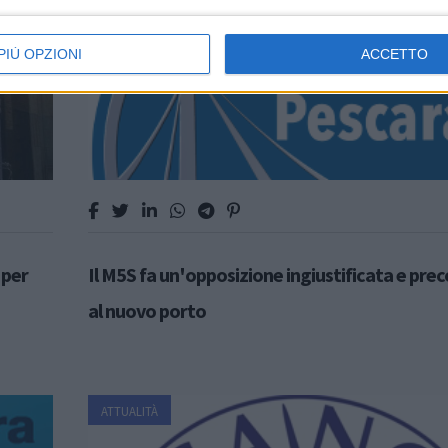
PIÙ OPZIONI
ACCETTO
 per
Il M5S fa un'opposizione ingiustificata e pre
al nuovo porto
ATTUALITÀ