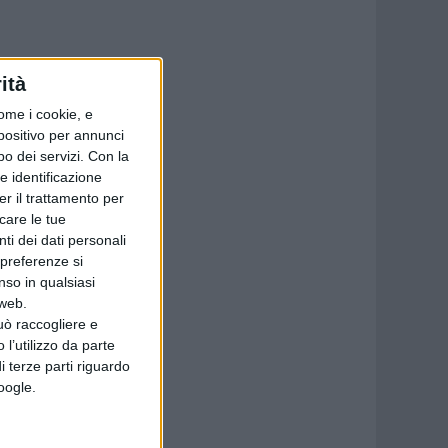
ità
ome i cookie, e
spositivo per annunci
o dei servizi.
Con la
e identificazione
er il trattamento per
icare le tue
ti dei dati personali
 preferenze si
nso in qualsiasi
 web.
uò raccogliere e
 l’utilizzo da parte
i terze parti riguardo
Google.