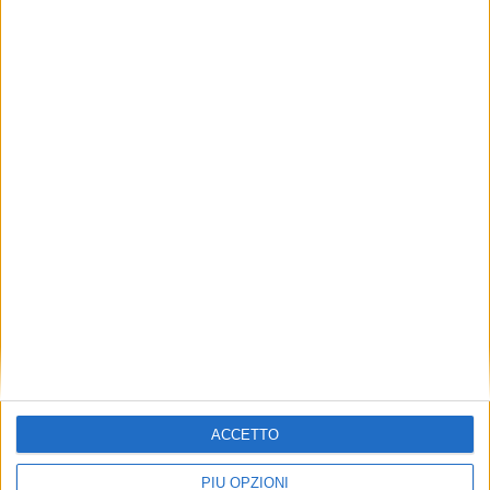
All’Aeroporto un seminario
dell'Associazione Glis sull'adeguamento
sismico
ATTUALITÀ
ACCETTO
PIÙ OPZIONI