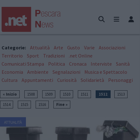
Categorie:
Attualità
Arte
Gusto
Varie
Associazioni
Territorio
Sport
Tradizioni
.net Online
Comunicati Stampa
Politica
Cronaca
Interviste
Sanità
Economia
Ambiente
Segnalazioni
Musica e Spettacolo
Cultura
Appuntamenti
Curiosità
Solidarietà
Personaggi
« Inizio
1508
1509
1510
1511
1512
1513
1514
1515
1516
Fine »
ATTUALITÀ