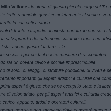
a
Milo Vallone
- la storia di questo piccolo borgo sul Tront
nte ferito radendolo quasi completamente al suolo e vo
rrita la sua antica storia.
li di fronte a tragedie di questa portata, io non so a c
 la salvaguardia del patrimonio culturale, storico ed artis
 lista, anche questo "da fare", c'è.
 sociali e per chi fa il nostro mestiere di raccontatori
edo sia un dovere civico e sociale imprescindibile.
di soldi, di alloggi, di strutture pubbliche, di viveri e ser
tanto importanti gli aspetti artistici e culturali che co
primi aspetti è giusto che se ne occupi lo Stato e la liber
e di volontariato, per gli aspetti artistici e culturali cred
arico, appunto, artisti e operatori culturali.
progetto, non so e non sappiamo dove ci porterà questo v