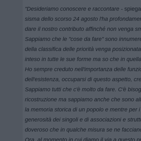
"Desideriamo conoscere e raccontare -
spieg
sisma dello scorso 24 agosto l'ha profondame
dare il nostro contributo affinché non venga sma
Sappiamo che le "cose da fare" sono innumerevo
della classifica delle priorità venga posizionata
inteso in tutte le sue forme ma so che in quella
Ho sempre creduto nell'importanza delle funzioni
dell'esistenza, occuparsi di questo aspetto, cr
Sappiamo tutti che c'è molto da fare. C'è bisogno 
ricostruzione ma sappiamo anche che sono altret
la memoria storica di un popolo e mentre per i 
generosità dei singoli e di associazioni e struttur
doveroso che in qualche misura se ne facciano c
Ora, al momento in cui diamo il via a questo 