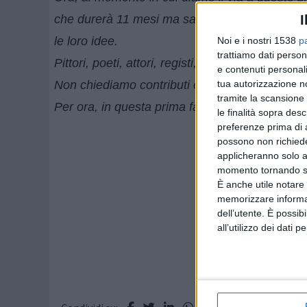
I
che durerà 11 mesi ma sappiamo che vorremmo fo
le loro idee.
Noi e i nostri 1538
p
trattiamo dati person
Pittori, poeti, attori, registi, fotografi, scritto
e contenuti personali
tua autorizzazione no
Non chiediamo contributi economici ma tempo e
tramite la scansione 
Per ora, in questa prima fase -
conclude Vallo
le finalità sopra des
preferenze prima di 
possono non richieder
applicheranno solo a
momento tornando su 
È anche utile notare
memorizzare informazi
dell’utente. È possib
all’utilizzo dei dati 