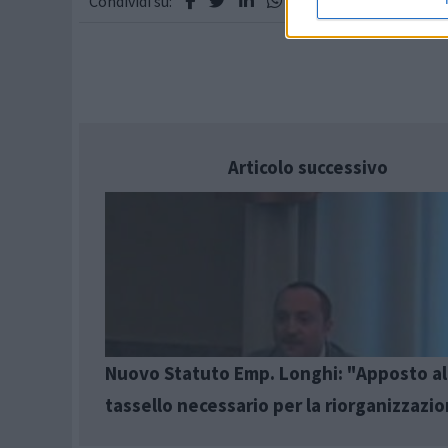
Condividi su:
Articolo successivo
Nuovo Statuto Emp. Longhi: "Apposto al
tassello necessario per la riorganizzazi