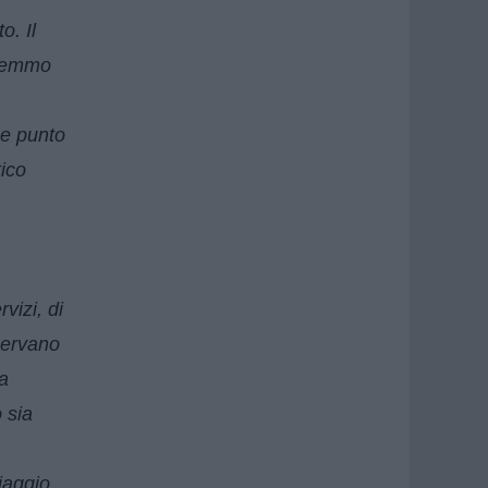
o. Il
rremmo
he punto
tico
vizi, di
nservano
a
o sia
iaggio