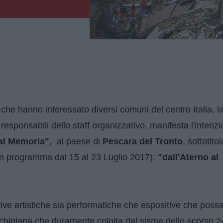
 che hanno interessato diversi comuni del centro Italia, l
i responsabili dello staff organizzativo, manifesta l'intenzi
 al Memoria"
, al paese di
Pescara del Tronto
, sottotito
in programma dal 15 al 23 Luglio 2017):
"dall'Aterno al
iative artistiche sia performatiche che espositive che poss
chigiana che duramente colpita dal sisma dello scorso 2