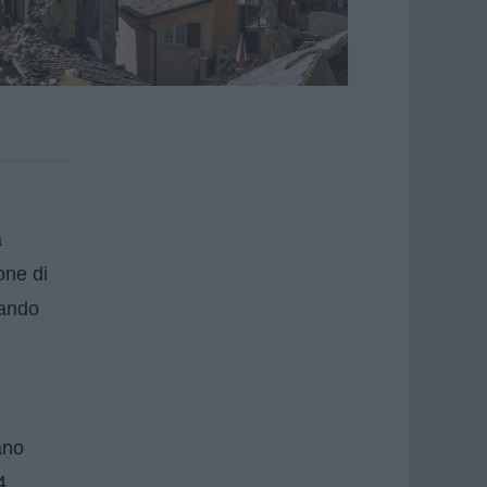
a
one di
lando
ano
4