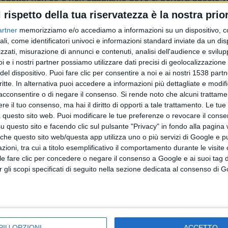
l rispetto della tua riservatezza è la nostra prior
sse un viaggio condiviso con gli artisti, gli spettatori
artner
memorizziamo e/o accediamo a informazioni su un dispositivo, c
ali, come identificatori univoci e informazioni standard inviate da un di
ri e quanti vorranno dare la propria disponibilità sono i benve
zzati, misurazione di annunci e contenuti, analisi dell'audience e svilupp
i e i nostri partner possiamo utilizzare dati precisi di geolocalizzazione 
 creatività.
del dispositivo. Puoi fare clic per consentire a noi e ai nostri 1538 partn
ne
- aspettiamo mail con idee e suggerimenti".
critte. In alternativa puoi accedere a informazioni più dettagliate e modif
acconsentire o di negare il consenso.
Si rende noto che alcuni trattamen
e il tuo consenso, ma hai il diritto di opporti a tale trattamento. Le tue
 questo sito web. Puoi modificare le tue preferenze o revocare il conse
questo sito e facendo clic sul pulsante "Privacy" in fondo alla pagina
 che questo sito web/questa app utilizza uno o più servizi di Google e p
oni, tra cui a titolo esemplificativo il comportamento durante le visite o
ile fare clic per concedere o negare il consenso a Google e ai suoi tag d
per gli scopi specificati di seguito nella sezione dedicata al consenso di 
PIÙ OPZIONI
ACCETTO