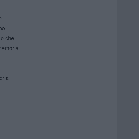
el
che
iò che
 memoria
pria