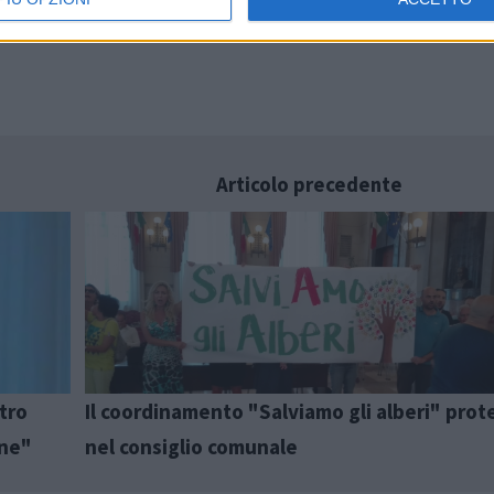
Articolo precedente
tro
Il coordinamento "Salviamo gli alberi" prot
one"
nel consiglio comunale