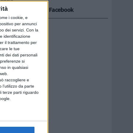
ità
 e con
Seguici su Facebook
ome i cookie, e
spositivo per annunci
nuti.
o dei servizi.
Con la
e identificazione
er il trattamento per
icare le tue
ti dei dati personali
 preferenze si
nso in qualsiasi
 web.
uò raccogliere e
 l’utilizzo da parte
i terze parti riguardo
Google.