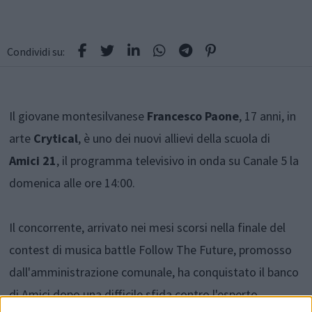
Condividi su:
Il giovane montesilvanese
Francesco Paone
, 17 anni, in
arte
Crytical
, è uno dei nuovi allievi della scuola di
Amici 21
, il programma televisivo in onda su Canale 5 la
domenica alle ore 14:00.
Il concorrente, arrivato nei mesi scorsi nella finale del
contest di musica battle Follow The Future, promosso
dall'amministrazione comunale, ha conquistato il banco
di Amici dopo una difficile sfida contro l'esperto