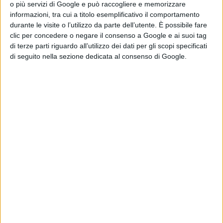
o più servizi di Google e può raccogliere e memorizzare
informazioni, tra cui a titolo esemplificativo il comportamento
durante le visite o l’utilizzo da parte dell’utente. È possibile fare
"Siamo contenti che Francesco si stia facendo
clic per concedere o negare il consenso a Google e ai suoi tag
di terze parti riguardo all’utilizzo dei dati per gli scopi specificati
apprezzare su importanti palcoscenici. La
di seguito nella sezione dedicata al consenso di Google.
trasmissione di Amici, condotta da Maria De
Filippo, ha aperto le porte a numerosi artisti oggi
affermati a livello internazionale - afferma il
sindaco Ottavio De Martinis - . Abbiamo già avuto
modo di apprezzare le qualità del nostro
concittadino, nel contest patrocinato dalla
nostra amministrazione, e in particolare nel suo
brano girato tra i murales di Montesilvano, ha
parlato dell'amore per il suo territorio. Auguro a
Crytical le migliori fortune e una carriera