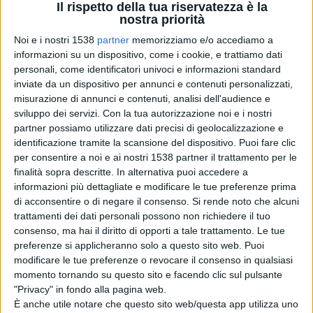
concorrente Tommaso, eliminato dopo tre mesi di gara.
Il rispetto della tua riservatezza è la
nostra priorità
In particolare, Anna Pettinelli, è rimasta molto colpita
Noi e i nostri 1538
partner
memorizziamo e/o accediamo a
dal talento del ragazzo di Montesilvano, che ha deciso
informazioni su un dispositivo, come i cookie, e trattiamo dati
personali, come identificatori univoci e informazioni standard
di prenderlo nella sua squadra. Francesco frequenta il
inviate da un dispositivo per annunci e contenuti personalizzati,
Liceo Musicale di Pescara, suona il pianoforte da 10 e al
misurazione di annunci e contenuti, analisi dell'audience e
sviluppo dei servizi.
Con la tua autorizzazione noi e i nostri
liceo ha iniziato a studiare canto corale, violoncello e
partner possiamo utilizzare dati precisi di geolocalizzazione e
corno francese. Oltre alla scuola ha la passione per il
identificazione tramite la scansione del dispositivo. Puoi fare clic
per consentire a noi e ai nostri 1538 partner il trattamento per le
freestyle e ha partecipato e vinto diversi contest in
finalità sopra descritte. In alternativa puoi accedere a
Italia, battendo avversari conosciuti. Al contest di
informazioni più dettagliate e modificare le tue preferenze prima
di acconsentire o di negare il consenso.
Si rende noto che alcuni
musica battle, che si è concluso lo scorso giugno, ha
trattamenti dei dati personali possono non richiedere il tuo
presentato il brano scritto da lui, "Pescara d'inverno", in
consenso, ma hai il diritto di opporti a tale trattamento. Le tue
preferenze si applicheranno solo a questo sito web. Puoi
cui parlava delle sensazioni di un ragazzo, tornato a
modificare le tue preferenze o revocare il consenso in qualsiasi
camminare tra le strade della sua città dopo il
momento tornando su questo sito e facendo clic sul pulsante
"Privacy" in fondo alla pagina web.
lockdown.
È anche utile notare che questo sito web/questa app utilizza uno