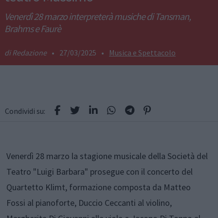
Venerdì 28 marzo interpreterà musiche di Tansman,
Brahms e Faurè
Redazione
•
27/03/2025
•
Musica e Spettacolo
Condividi su:
Venerdì 28 marzo la stagione musicale della Società del
Teatro "Luigi Barbara" prosegue
con il concerto del
Quartetto Klimt, formazione composta da Matteo
Fossi al pianoforte, Duccio Ceccanti al violino,