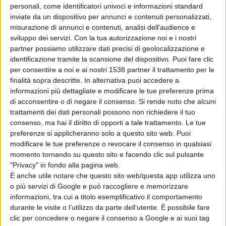
anni con il M° Pier Narciso Masi. Nell’aprile 1998 ha vinto
personali, come identificatori univoci e informazioni standard
il primo premio al Concorso Internazionale di Musica da
inviate da un dispositivo per annunci e contenuti personalizzati,
misurazione di annunci e contenuti, analisi dell'audience e
Camera “Gaetano Zinetti”.
sviluppo dei servizi.
Con la tua autorizzazione noi e i nostri
partner possiamo utilizzare dati precisi di geolocalizzazione e
identificazione tramite la scansione del dispositivo. Puoi fare clic
Pochi mesi dopo la fondazione, il quartetto è stato
per consentire a noi e ai nostri 1538 partner il trattamento per le
invitato da “Encontre Internationale des
finalità sopra descritte. In alternativa puoi accedere a
informazioni più dettagliate e modificare le tue preferenze prima
Enseignements Artistiques” organizzato dall’Institute
di acconsentire o di negare il consenso.
Si rende noto che alcuni
de le Marionette a Charleville-Meziéres (Francia), dal
trattamenti dei dati personali possono non richiedere il tuo
consenso, ma hai il diritto di opporti a tale trattamento. Le tue
Festival dell’Orchestra Giovanile Italiana ad Aosta,
preferenze si applicheranno solo a questo sito web. Puoi
dall’Ater Festival di Rimini e dal Festival “Elba Isola
modificare le tue preferenze o revocare il consenso in qualsiasi
momento tornando su questo sito e facendo clic sul pulsante
Musicale d’Europa”, dove ha attirato le attenzioni di Yuri
"Privacy" in fondo alla pagina web.
È anche utile notare che questo sito web/questa app utilizza uno
Bashmet. Nell’aprile 2001 il Quartetto Klimt ha
o più servizi di Google e può raccogliere e memorizzare
inaugurato la prima edizione de “I Concerti del
informazioni, tra cui a titolo esemplificativo il comportamento
durante le visite o l’utilizzo da parte dell’utente. È possibile fare
Quirinale” di Roma. Nel luglio 2001 è stato invitato al
clic per concedere o negare il consenso a Google e ai suoi tag