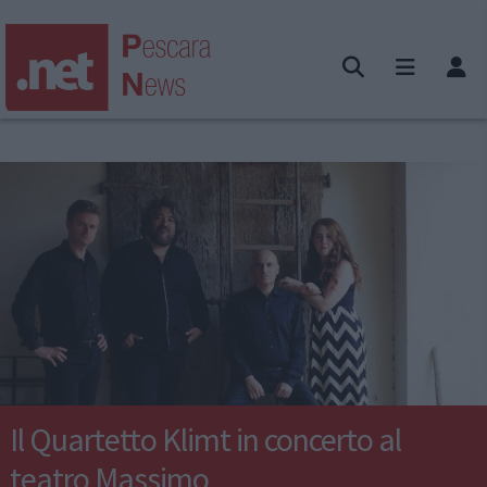
Il Quartetto Klimt in concerto al
teatro Massimo