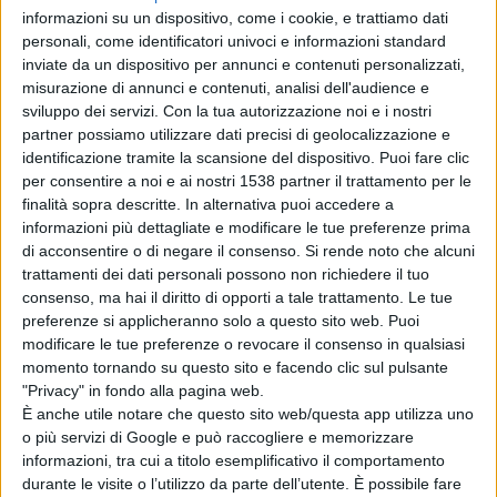
celebrava l’uscita dal predissesto come occasione per
informazioni su un dispositivo, come i cookie, e trattiamo dati
ridurre le imposte locali e alleggerire le tariffe –
personali, come identificatori univoci e informazioni standard
inviate da un dispositivo per annunci e contenuti personalizzati,
aggiunge Sola - l’amministrazione risponda invece con
misurazione di annunci e contenuti, analisi dell'audience e
una nuova tassa estiva e l’ennesimo aumento sulle
sviluppo dei servizi.
Con la tua autorizzazione noi e i nostri
partner possiamo utilizzare dati precisi di geolocalizzazione e
spalle dei cittadini. E non si tratta neppure di una misura
identificazione tramite la scansione del dispositivo. Puoi fare clic
per consentire a noi e ai nostri 1538 partner il trattamento per le
temporanea: è già stato annunciato che sarà replicata
finalità sopra descritte. In alternativa puoi accedere a
ogni anno, addirittura anticipandone i tempi, a
informazioni più dettagliate e modificare le tue preferenze prima
di acconsentire o di negare il consenso.
Si rende noto che alcuni
dimostrazione del fatto che non siamo di fronte a un
trattamenti dei dati personali possono non richiedere il tuo
piano di mobilità ragionato, ma a un mero strumento
consenso, ma hai il diritto di opporti a tale trattamento. Le tue
preferenze si applicheranno solo a questo sito web. Puoi
per fare cassa. Come al solito, non si ragiona su una
modificare le tue preferenze o revocare il consenso in qualsiasi
visione organica della mobilità cittadina, non si offrono
momento tornando su questo sito e facendo clic sul pulsante
"Privacy" in fondo alla pagina web.
alternative reali di trasporto pubblico che possano
È anche utile notare che questo sito web/questa app utilizza uno
disincentivare l’utilizzo delle automobili, non si
o più servizi di Google e può raccogliere e memorizzare
informazioni, tra cui a titolo esemplificativo il comportamento
potenziano le navette. Si continua semplicemente ad
durante le visite o l’utilizzo da parte dell’utente. È possibile fare