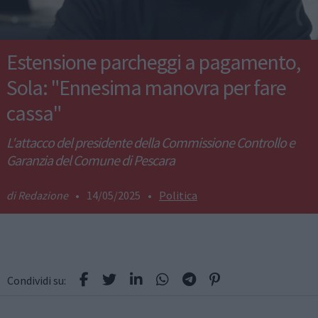
Estensione parcheggi a pagamento,
Sola: "Ennesima manovra per fare
cassa"
L'attacco del presidente della Commissione Controllo e
Garanzia del Comune di Pescara
Redazione
•
14/05/2025
•
Politica
Condividi su: