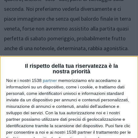
seconda. Noi preferiamo vederla diversamente e ci
piace immaginare che senza quel balordo finale in terra
veneta, forse non avremmo assistito alla partita quasi
perfetta di sabato pomeriggio, probabilmente frutto
anche di una notevole, determinata, rabbia agonistica.
Insomma contro i campani Brugman e compagni
Il rispetto della tua riservatezza è la
sarebbero forse scesi in campo pensando che anche il
nostra priorità
pareggio non sarebbe stato un cattivo risultato da
Noi e i nostri 1538
partner
memorizziamo e/o accediamo a
conseguire e, con un simile atteggiamento, avrebbero
informazioni su un dispositivo, come i cookie, e trattiamo dati
personali, come identificatori univoci e informazioni standard
anche rischiato di perderla, la gara. Fantacalcio,
inviate da un dispositivo per annunci e contenuti personalizzati,
insomma, che al momento non può e non deve guastare
misurazione di annunci e contenuti, analisi dell'audience e
sviluppo dei servizi.
Con la tua autorizzazione noi e i nostri
minimamente questa gloria transitoria, che finalmente
partner possiamo utilizzare dati precisi di geolocalizzazione e
identificazione tramite la scansione del dispositivo. Puoi fare clic
ci tocca vivere anche come tifosi.
per consentire a noi e ai nostri 1538 partner il trattamento per le