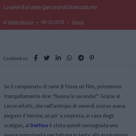
La serie B si veste (per ora) di biancazzurro
Fabio Rosica
•
08/10/2018
•
Sport
Condividi su:
Se il campionato di serie B fosse un film, potremmo
tranquillamente dire: “buona la seconda!”. Grazie al
Lecce infatti, che nell’anticipo di venerdì scorso aveva
piegato il Verona, un po’ a sorpresa, in casa degli
scaligeri, al
Delfino
è stata quindi consegnata una
nuova opportunità per balzare in testa alla graduatoria.