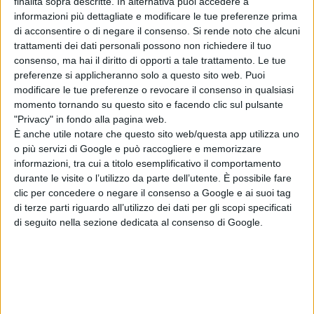
finalità sopra descritte. In alternativa puoi accedere a
informazioni più dettagliate e modificare le tue preferenze prima
Che questo fantastico e inatteso inizio sia frutto di una
di acconsentire o di negare il consenso.
Si rende noto che alcuni
grande armonia all’interno dello spogliatoio, è indubbio.
trattamenti dei dati personali possono non richiedere il tuo
consenso, ma hai il diritto di opporti a tale trattamento. Le tue
È però ancora più evidente quanto sia preponderante lo
preferenze si applicheranno solo a questo sito web. Puoi
stato di forma psicofisica di alcuni elementi, che in
modificare le tue preferenze o revocare il consenso in qualsiasi
momento tornando su questo sito e facendo clic sul pulsante
campo riescono a dare davvero il massimo. Il portiere, in
"Privacy" in fondo alla pagina web.
primis, visto che Fiorillo, nel pieno della maturità,
È anche utile notare che questo sito web/questa app utilizza uno
o più servizi di Google e può raccogliere e memorizzare
sembra aver trovato le giuste condizioni e il perfetto
informazioni, tra cui a titolo esemplificativo il comportamento
feeling con l’ambiente pescarese, arrivando a giurare
durante le visite o l’utilizzo da parte dell’utente. È possibile fare
clic per concedere o negare il consenso a Google e ai suoi tag
fedeltà eterna alla casacca. La difesa vede sugli scudi
di terze parti riguardo all’utilizzo dei dati per gli scopi specificati
un Gravillon di categoria superiore, in queste ultime
di seguito nella sezione dedicata al consenso di Google.
giornate accompagnato da un Campagnaro finalmente
in salute e quindi “monumentale” in ottica serie B, per
un calciatore che, lo ricordiamo, solo quattro anni fa
disputò una finale del Campionato del Mondo. Del