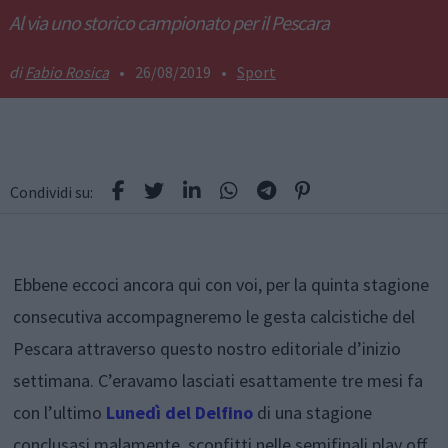
Al via uno storico campionato per il Pescara
Fabio Rosica
•
26/08/2019
•
Sport
Condividi su:
Ebbene eccoci ancora qui con voi, per la quinta stagione
consecutiva accompagneremo le gesta calcistiche del
Pescara attraverso questo nostro editoriale d’inizio
settimana. C’eravamo lasciati esattamente tre mesi fa
con l’ultimo
Lunedì del Delfino
di una stagione
conclusasi malamente, sconfitti nelle semifinali play off