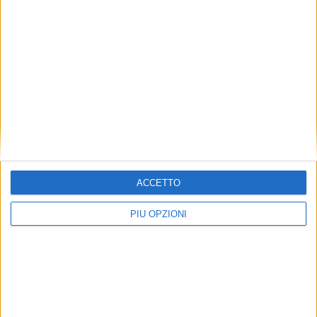
La Regata dei Gonfaloni al traguardo delle 25
edizioni
ACCETTO
PIÙ OPZIONI