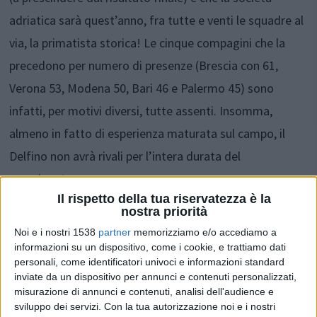
adriatica sarà quest’anno, fra tutte e venti le squadre al
via, la primatista storica! Le cinque compagini che la
precedono per numero di presenze (Brescia con 61,
Verona 53, Modena 50, Bari 46 e Palermo 45) sono
infatti, per motivi diversi, tutte assenti. Insomma,
almeno in fatto di esperienza maturata sul campo, il
Delfino non avrà rivali per l’intera durata del
campionato.
Il rispetto della tua riservatezza è la
nostra priorità
Certo, dopo aver assistito al davvero pessimo debutto
Noi e i nostri 1538
partner
memorizziamo e/o accediamo a
dell’altro ieri, sconfitta piuttosto netta a Salerno per 3 –
informazioni su un dispositivo, come i cookie, e trattiamo dati
personali, come identificatori univoci e informazioni standard
1, ci rattrista dover immaginare che quella sopra
inviate da un dispositivo per annunci e contenuti personalizzati,
descritta potrebbe rappresentare l’unica soddisfazione
misurazione di annunci e contenuti, analisi dell'audience e
sviluppo dei servizi.
Con la tua autorizzazione noi e i nostri
(!) da portare a casa a fine stagione. Il discreto avvio in