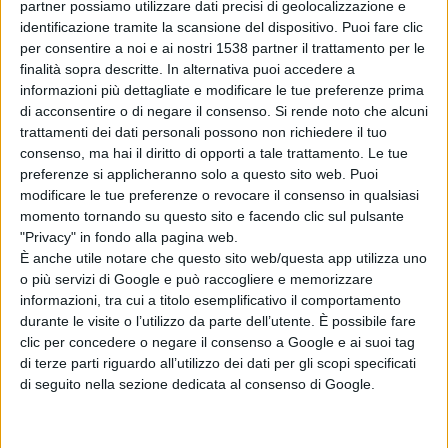
partner possiamo utilizzare dati precisi di geolocalizzazione e
Coppa Italia, condito dal faticoso passaggio del
identificazione tramite la scansione del dispositivo. Puoi fare clic
per consentire a noi e ai nostri 1538 partner il trattamento per le
secondo turno, in casa, a spese del Mantova
finalità sopra descritte. In alternativa puoi accedere a
(compagine, ricordiamolo, militante in serie D) e dalla
informazioni più dettagliate e modificare le tue preferenze prima
di acconsentire o di negare il consenso.
Si rende noto che alcuni
sconfitta al terzo, in casa del favorito Empoli dell’ex
trattamenti dei dati personali possono non richiedere il tuo
Leonardo Mancuso, ma solo ai supplementari, avevano
consenso, ma hai il diritto di opporti a tale trattamento. Le tue
preferenze si applicheranno solo a questo sito web. Puoi
lasciato supporre un miglior esordio in campionato. In
modificare le tue preferenze o revocare il consenso in qualsiasi
momento tornando su questo sito e facendo clic sul pulsante
verità l’Arechi di Salerno è sempre stato un terreno
"Privacy" in fondo alla pagina web.
storicamente ostico per i colori biancazzurri, il che
È anche utile notare che questo sito web/questa app utilizza uno
o più servizi di Google e può raccogliere e memorizzare
potrebbe per il momento parzialmente consolarci. Si
informazioni, tra cui a titolo esemplificativo il comportamento
tratta poi, in ogni caso, ancora di calcio estivo, con una
durante le visite o l’utilizzo da parte dell’utente. È possibile fare
clic per concedere o negare il consenso a Google e ai suoi tag
preparazione fisica alle spalle che non rende giustizia
di terze parti riguardo all’utilizzo dei dati per gli scopi specificati
alle prestazioni di molti atleti e, soprattutto, con un
di seguito nella sezione dedicata al consenso di Google.
mercato ancora in pieno fermento e calciatori in campo
e in tribuna, ma con la valigia già pronta.