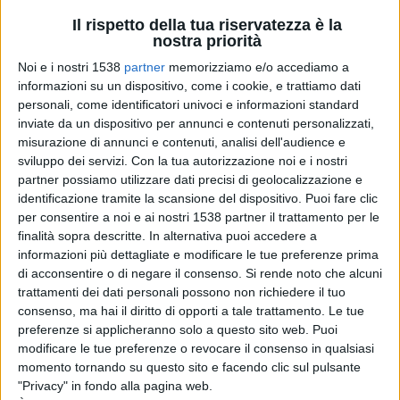
che non ha a cuore l’ambiente biancazzurro, ma
Il rispetto della tua riservatezza è la
nostra priorità
solo gli affari
. Una città che vuole crescere, che
Noi e i nostri 1538
partner
memorizziamo e/o accediamo a
inaugura musei, organizza manifestazioni di caratura
informazioni su un dispositivo, come i cookie, e trattiamo dati
personali, come identificatori univoci e informazioni standard
nazionale, invita ospiti illustri, perché deve continuare a
inviate da un dispositivo per annunci e contenuti personalizzati,
sopportare questa penosa caduta verso il basso, senza
misurazione di annunci e contenuti, analisi dell'audience e
sviluppo dei servizi.
Con la tua autorizzazione noi e i nostri
che i suoi più alti rappresentanti intervengano?
partner possiamo utilizzare dati precisi di geolocalizzazione e
identificazione tramite la scansione del dispositivo. Puoi fare clic
per consentire a noi e ai nostri 1538 partner il trattamento per le
Mentre noi non ci interessiamo più da parecchio tempo
finalità sopra descritte. In alternativa puoi accedere a
di fare commenti tecnici (a che pro?), ci sono alcuni
informazioni più dettagliate e modificare le tue preferenze prima
di acconsentire o di negare il consenso.
Si rende noto che alcuni
“Profeti” ben vestiti e dal fare forbito che invece si
trattamenti dei dati personali possono non richiedere il tuo
ostinano a disquisire di schemi e metodi. Gliele
consenso, ma hai il diritto di opporti a tale trattamento. Le tue
preferenze si applicheranno solo a questo sito web. Puoi
lasciamo volentieri queste inutili e dannose bazzecole,
modificare le tue preferenze o revocare il consenso in qualsiasi
che possono ingannare gli amici e i lacchè, ma non più i
momento tornando su questo sito e facendo clic sul pulsante
"Privacy" in fondo alla pagina web.
veri tifosi, che nella migliore delle ipotesi commentano