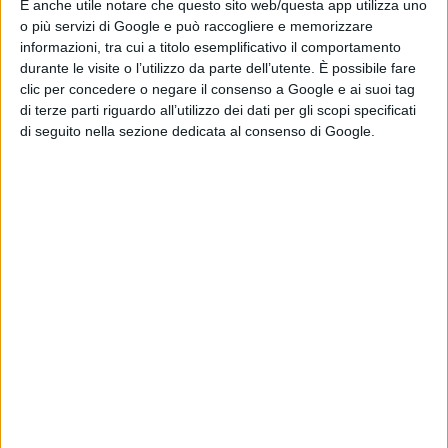
È anche utile notare che questo sito web/questa app utilizza uno
sui social con ironia. Va detto che questi reggi
o più servizi di Google e può raccogliere e memorizzare
informazioni, tra cui a titolo esemplificativo il comportamento
microfono non potrebbero fare altrimenti, rinchiusi nei
durante le visite o l’utilizzo da parte dell’utente. È possibile fare
loro recinti prezzolati e vicini alla Sebastianese per
clic per concedere o negare il consenso a Google e ai suoi tag
di terze parti riguardo all’utilizzo dei dati per gli scopi specificati
motivi presumibilmente economici.
di seguito nella sezione dedicata al consenso di Google.
In pochi, fin da prima che questa ennesima triste
stagione iniziasse, ci eravamo posti in maniera critica a
prescindere. Ma come? Subito a gufare ci dicevano?
Peccato che la verità, almeno per chi la conosce e la può
esporre, non è una profezia, ma solo la capacità di
dedurre dai fatti ciò che, con molta probabilità, dovrà
necessariamente accadere, visti anche i trascorsi degli
anni passati. Ammassare giocatori a casaccio, non
scegliendoli in base ad un progetto tecnico, ma