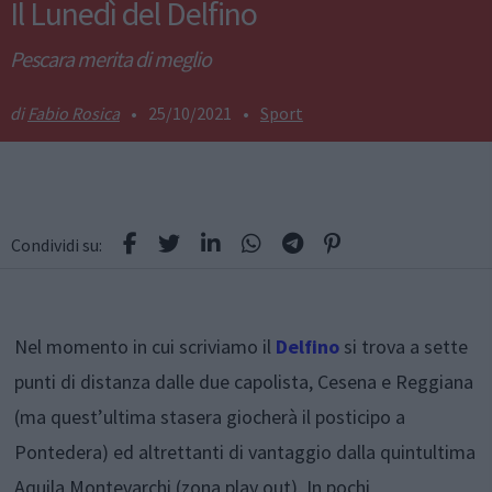
Il Lunedì del Delfino
Pescara merita di meglio
Fabio Rosica
•
25/10/2021
•
Sport
Condividi su:
Nel momento in cui scriviamo il
Delfino
si trova a sette
punti di distanza dalle due capolista, Cesena e Reggiana
(ma quest’ultima stasera giocherà il posticipo a
Pontedera) ed altrettanti di vantaggio dalla quintultima
Aquila Montevarchi (zona play out). In pochi