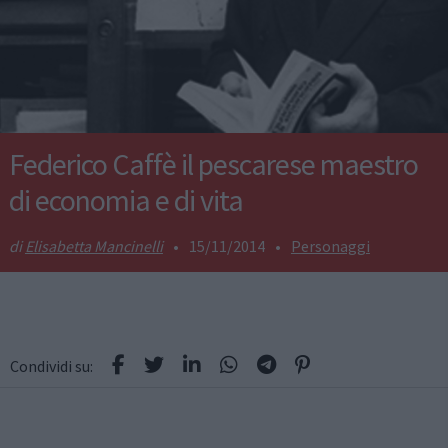
Federico Caffè il pescarese maestro
di economia e di vita
Elisabetta Mancinelli
•
15/11/2014
•
Personaggi
Condividi su: