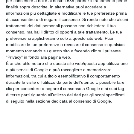
per consentire a noi e ai nostri 1538 partner il trattamento per le
finalità sopra descritte. In alternativa puoi accedere a
informazioni più dettagliate e modificare le tue preferenze prima
ARGOMENTI:
Personaggi di Pescara
Storia di Pescara
di acconsentire o di negare il consenso.
Si rende noto che alcuni
trattamenti dei dati personali possono non richiedere il tuo
consenso, ma hai il diritto di opporti a tale trattamento. Le tue
preferenze si applicheranno solo a questo sito web. Puoi
modificare le tue preferenze o revocare il consenso in qualsiasi
momento tornando su questo sito e facendo clic sul pulsante
"Privacy" in fondo alla pagina web.
È anche utile notare che questo sito web/questa app utilizza uno
o più servizi di Google e può raccogliere e memorizzare
Articolo successivo
informazioni, tra cui a titolo esemplificativo il comportamento
durante le visite o l’utilizzo da parte dell’utente. È possibile fare
clic per concedere o negare il consenso a Google e ai suoi tag
di terze parti riguardo all’utilizzo dei dati per gli scopi specificati
di seguito nella sezione dedicata al consenso di Google.