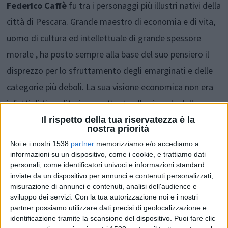
Federico Caffè
fu tra i personaggi più illustri nativi della
città di Pescara. Grande maestro di economia e di vita,
uomo di cultura ed intellettuale di grande spessore
morale , ha posto sempre alla base del suo pensiero il
disprezzo per lo sfruttamento degli emarginati e delle
categorie più deboli. La sua visione economica non era
infatti di tipo elitario ma attenta alle vicende della
gente comune che produce e risparmia, alle fasce più
Il rispetto della tua riservatezza è la
nostra priorità
deboli della società. Ma Caffè va ricordato soprattutto
Noi e i nostri 1538
partner
memorizziamo e/o accediamo a
per aver lasciato ai giovani, fra i tanti insegnamenti,
informazioni su un dispositivo, come i cookie, e trattiamo dati
personali, come identificatori univoci e informazioni standard
quello che la ricerca della conoscenza deve essere
inviate da un dispositivo per annunci e contenuti personalizzati,
svincolata da ogni interesse di parte.
misurazione di annunci e contenuti, analisi dell'audience e
sviluppo dei servizi.
Con la tua autorizzazione noi e i nostri
partner possiamo utilizzare dati precisi di geolocalizzazione e
identificazione tramite la scansione del dispositivo. Puoi fare clic
Condividi su: