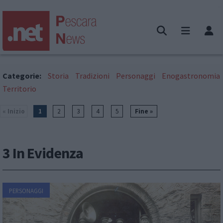
Categorie:
Storia
Tradizioni
Personaggi
Enogastronomia
Territorio
« Inizio
1
2
3
4
5
Fine »
3 In Evidenza
PERSONAGGI