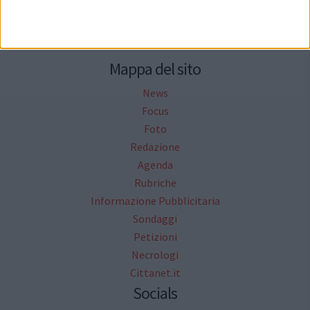
Seguici su Facebook
Mappa del sito
News
Focus
Foto
Redazione
Agenda
Rubriche
Informazione Pubblicitaria
Sondaggi
Petizioni
Necrologi
Cittanet.it
Socials