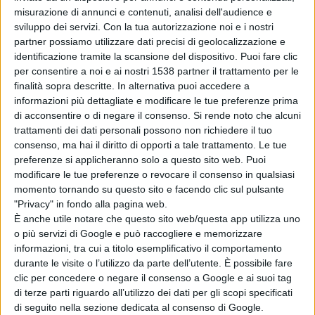
L'Aquila est, Croce Rossa di Carsoli e Avis comunale San
misurazione di annunci e contenuti, analisi dell'audience e
sviluppo dei servizi.
Con la tua autorizzazione noi e i nostri
Vincenzo Valle Roveto e Roccavivi, coordineranno le
partner possiamo utilizzare dati precisi di geolocalizzazione e
attività, l'obiettivo è quello di arrivare in tutte le
identificazione tramite la scansione del dispositivo. Puoi fare clic
per consentire a noi e ai nostri 1538 partner il trattamento per le
abitazioni delle persone anziane e dare loro dei
finalità sopra descritte. In alternativa puoi accedere a
suggerimenti su come comportarsi in determinate
informazioni più dettagliate e modificare le tue preferenze prima
di acconsentire o di negare il consenso.
Si rende noto che alcuni
occasioni.
trattamenti dei dati personali possono non richiedere il tuo
consenso, ma hai il diritto di opporti a tale trattamento. Le tue
preferenze si applicheranno solo a questo sito web. Puoi
modificare le tue preferenze o revocare il consenso in qualsiasi
momento tornando su questo sito e facendo clic sul pulsante
"Privacy" in fondo alla pagina web.
"Occhio alle truffe vuole essere un valido aiuto
È anche utile notare che questo sito web/questa app utilizza uno
per tutti coloro che sono soli e spesso si trovano
o più servizi di Google e può raccogliere e memorizzare
informazioni, tra cui a titolo esemplificativo il comportamento
in situazioni scomode", ha precisato la
durante le visite o l’utilizzo da parte dell’utente. È possibile fare
presidente regionale dell'Ada, Eleonora Pensa, "i
clic per concedere o negare il consenso a Google e ai suoi tag
di terze parti riguardo all’utilizzo dei dati per gli scopi specificati
dati ci dicono che gli anziani truffati sono sempre
di seguito nella sezione dedicata al consenso di Google.